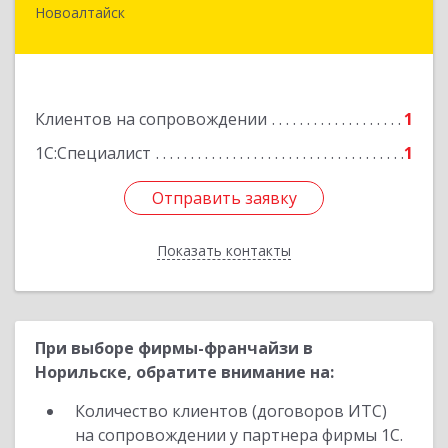
Новоалтайск
658080, Алтайский край, Новоалтайск г,
Прудская ул, дом № 10-21
Подробнее
Клиентов на сопровождении
1
1С:Специалист
1
Отправить заявку
Отправить заявку
Показать контакты
Назад
При выборе фирмы-франчайзи в
Норильске, обратите внимание на:
Количество клиентов (договоров ИТС)
на сопровождении у партнера фирмы 1С.