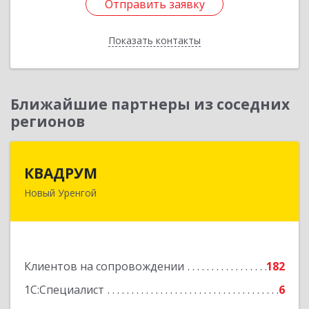
Отправить заявку
Отправить заявку
Показать контакты
Назад
Ближайшие партнеры из соседних
регионов
КВАДРУМ
КВАДРУМ
Новый Уренгой
629309, Ямало-Ненецкий АО, Новый Уренгой г,
Северное Кольцо ул, дом № 14
Подробнее
Клиентов на сопровождении
182
1С:Специалист
6