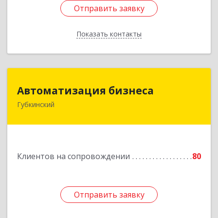
Отправить заявку
Отправить заявку
Показать контакты
Назад
Автоматизация бизнеса
Автоматизация бизнеса
Губкинский
629830, Ямало-Ненецкий АО, Губкинский г,
мкр.6, дом № 5
Подробнее
Клиентов на сопровождении
80
Отправить заявку
Отправить заявку