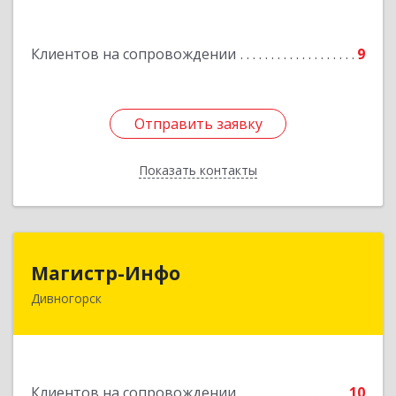
Подробнее
Клиентов на сопровождении
9
Отправить заявку
Отправить заявку
Показать контакты
Назад
Магистр-Инфо
Магистр-Инфо
Дивногорск
663090 Красноярский край Дивногорск г
Бочкина ул дом № 23
Подробнее
Клиентов на сопровождении
10