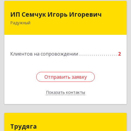
ИП Семчук Игорь Игоревич
ИП Семчук Игорь Игоревич
Радужный
628464, ХМАО-Югра, г. Радужный, 1 мкн.,
строение 43
Подробнее
Клиентов на сопровождении
2
Отправить заявку
Отправить заявку
Показать контакты
Назад
Трудяга
Трудяга