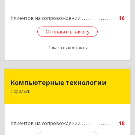
Подробнее
Клиентов на сопровождении
16
Отправить заявку
Отправить заявку
Показать контакты
Назад
Компьютерные технологии
Компьютерные технологии
Норильск
663302, Красноярский край, Норильск г,
Комсомольская ул, дом № 48А, кв.55
Подробнее
Клиентов на сопровождении
18