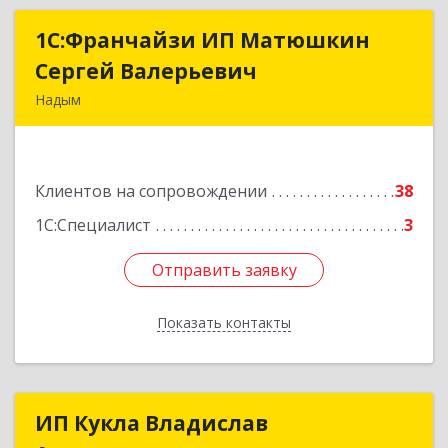
1С:Франчайзи ИП Матюшкин
1С:Франчайзи ИП Матюшкин
Сергей Валерьевич
Сергей Валерьевич
Надым
629730, Ямало-Ненецкий АО, Надым г, ул.
Зверева, дом № 47, кв.28
Клиентов на сопровождении
38
Подробнее
1С:Специалист
3
Отправить заявку
Отправить заявку
Показать контакты
Назад
ИП Кукла Владислав
ИП Кукла Владислав