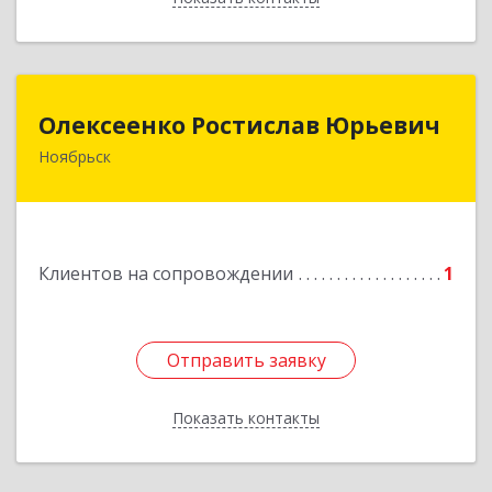
Олексеенко Ростислав Юрьевич
Олексеенко Ростислав Юрьевич
Ноябрьск
629804, Ямало-Ненецкий АО, Ноябрьск г,
УТАДС п, дом № 84, кв.2
Подробнее
Клиентов на сопровождении
1
Отправить заявку
Отправить заявку
Показать контакты
Назад