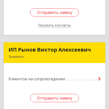
Отправить заявку
Отправить заявку
Показать контакты
Назад
ИП Рынов Виктор Алексеевич
ИП Рынов Виктор Алексеевич
Знаменск
Подробнее
Клиентов на сопровождении
5
Отправить заявку
Отправить заявку