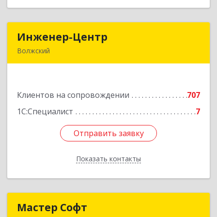
Инженер-Центр
Инженер-Центр
Волжский
404120, Волгоградская обл, Волжский г, им
генерала Карбышева ул, дом № 76
Клиентов на сопровождении
707
Подробнее
1С:Специалист
7
Отправить заявку
Отправить заявку
Показать контакты
Назад
Мастер Софт
Мастер Софт