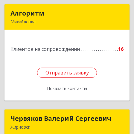
Алгоритм
Алгоритм
Михайловка
Подробнее
Клиентов на сопровождении
16
Отправить заявку
Отправить заявку
Показать контакты
Назад
Червяков Валерий Сергеевич
Червяков Валерий Сергеевич
Жирновск
403 791, 403791, Волгоградская обл,