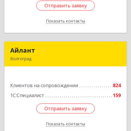
Отправить заявку
Отправить заявку
Показать контакты
Назад
Айлант
Айлант
Волгоград
400001, Волгоградская обл, Волгоград г, им
Канунникова ул, дом № 11А
Клиентов на сопровождении
824
Подробнее
1С:Специалист
159
Отправить заявку
Отправить заявку
Показать контакты
Назад