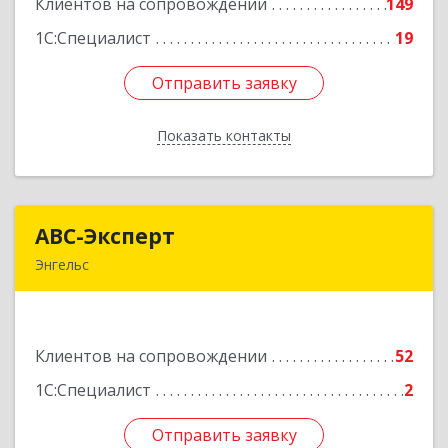
Клиентов на сопровождении
149
Подробнее
1С:Специалист
19
Отправить заявку
Отправить заявку
Показать контакты
Назад
АВС-Эксперт
АВС-Эксперт
Энгельс
413105, Саратовская обл, Энгельс г, Минская ул,
дом № 18/1
Клиентов на сопровождении
52
Подробнее
1С:Специалист
2
Отправить заявку
Отправить заявку