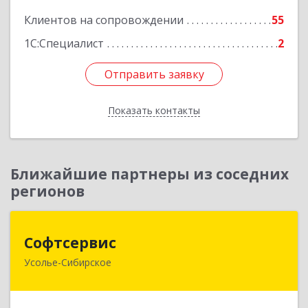
Клиентов на сопровождении
55
1С:Специалист
2
Отправить заявку
Отправить заявку
Показать контакты
Назад
Ближайшие партнеры из соседних
регионов
Софтсервис
Софтсервис
Усолье-Сибирское
665451, Иркутская обл, Усолье-Сибирское г,
Интернациональная ул, дом № 87