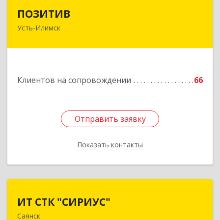
ПОЗИТИВ
ПОЗИТИВ
Усть-Илимск
666679, Иркутская обл, Усть-Илимск г, Дружбы
Народов пр-кт, дом № 12, кв.60
Подробнее
Клиентов на сопровождении
66
Отправить заявку
Отправить заявку
Показать контакты
Назад
ИТ СТК "СИРИУС"
ИТ СТК "СИРИУС"
Саянск
666303, Иркутская обл, Саянск г, Юбилейный