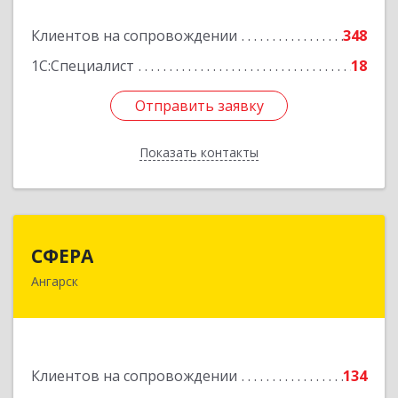
Подробнее
Клиентов на сопровождении
348
1С:Специалист
18
Отправить заявку
Отправить заявку
Показать контакты
Назад
СФЕРА
СФЕРА
Ангарск
665816, Иркутская обл, Ангарск г, 177-й кв-л,
дом № 6, оф.159
Подробнее
Клиентов на сопровождении
134