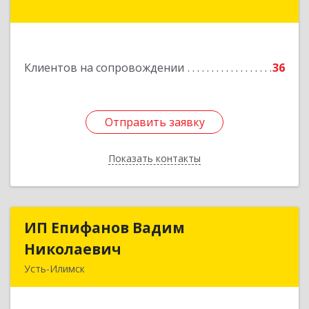
мкр, дом № 38
Подробнее
Клиентов на сопровождении
36
Отправить заявку
Отправить заявку
Показать контакты
Назад
ИП Епифанов Вадим
ИП Епифанов Вадим
Николаевич
Николаевич
Усть-Илимск
666682, Иркутская обл, Усть-Илимск г,
Белградская ул, дом № 11, кв.22