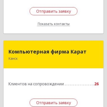
Отправить заявку
Отправить заявку
Показать контакты
Назад
Компьютерная фирма Карат
Компьютерная фирма Карат
Канск
663600, Красноярский край, Канск г,
Пролетарская ул, дом № 34
Подробнее
Клиентов на сопровождении
26
Отправить заявку
Отправить заявку