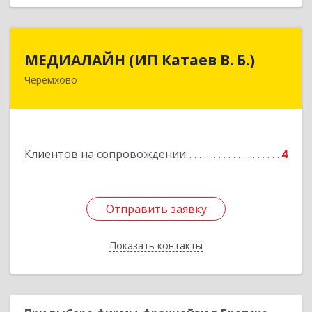
МЕДИАЛАЙН (ИП Катаев В. Б.)
МЕДИАЛАЙН (ИП Катаев В. Б.)
Черемхово
665413, Иркутская обл, Черемхово г, Ленина ул,
дом № 5, оф.328
Подробнее
Клиентов на сопровождении
4
Отправить заявку
Отправить заявку
Показать контакты
Назад