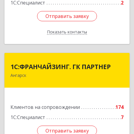
1С:Специалист
2
Отправить заявку
Отправить заявку
Показать контакты
Назад
1С:ФРАНЧАЙЗИНГ. ГК ПАРТНЕР
1С:ФРАНЧАЙЗИНГ. ГК ПАРТНЕР
Ангарск
665813, Иркутская обл, Ангарск г, 81 кв-л,
строение 3, оф.104
Подробнее
Клиентов на сопровождении
174
1С:Специалист
7
Отправить заявку
Отправить заявку