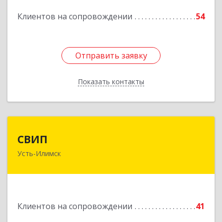
Клиентов на сопровождении
54
Подробнее
Отправить заявку
Отправить заявку
Показать контакты
Назад
СВИП
СВИП
Усть-Илимск
666685, Иркутская обл, Усть-Илимск г,
Энтузиастов ул, дом № 5, оф.1
Подробнее
Клиентов на сопровождении
41