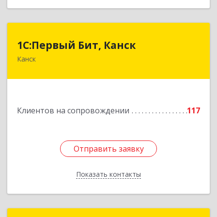
1С:Первый Бит, Канск
1С:Первый Бит, Канск
Канск
663600, Красноярский край, Канск г, 30 лет
ВЛКСМ ул, дом № 20, пом.25
Подробнее
Клиентов на сопровождении
117
Отправить заявку
Отправить заявку
Показать контакты
Назад