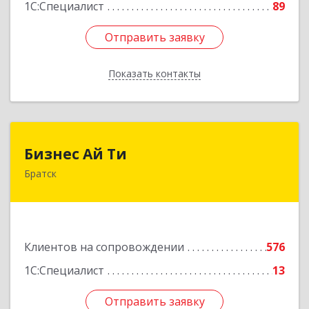
1С:Специалист
89
Отправить заявку
Отправить заявку
Показать контакты
Назад
Бизнес Ай Ти
Бизнес Ай Ти
Братск
665717, Иркутская обл, Братск г, Центральный
жилрайон, Мира ул, дом № 27B, оф.14
Подробнее
Клиентов на сопровождении
576
1С:Специалист
13
Отправить заявку
Отправить заявку