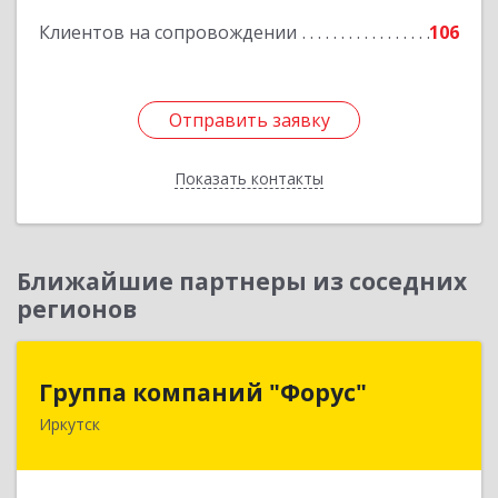
Клиентов на сопровождении
106
Отправить заявку
Отправить заявку
Показать контакты
Назад
Ближайшие партнеры из соседних
регионов
Группа компаний "Форус"
Группа компаний "Форус"
Иркутск
664007, Иркутская обл, Иркутск г, Ямская ул,
дом № 1, корпус 1, оф.1