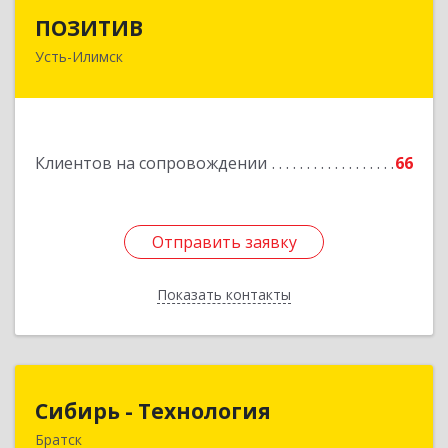
ПОЗИТИВ
ПОЗИТИВ
Усть-Илимск
666679, Иркутская обл, Усть-Илимск г, Дружбы
Народов пр-кт, дом № 12, кв.60
Подробнее
Клиентов на сопровождении
66
Отправить заявку
Отправить заявку
Показать контакты
Назад
Сибирь - Технология
Сибирь - Технология
Братск
665710, Иркутская обл, Братск г, Снежная