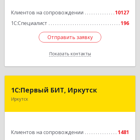
Подробнее
Клиентов на сопровождении
10127
1С:Специалист
196
Отправить заявку
Отправить заявку
Показать контакты
Назад
1С:Первый БИТ, Иркутск
1С:Первый БИТ, Иркутск
Иркутск
664007, Иркутская обл, Иркутск г, Декабрьских
Событий ул, дом № 125, оф.500
Подробнее
Клиентов на сопровождении
1481