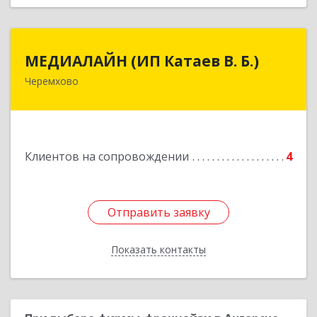
МЕДИАЛАЙН (ИП Катаев В. Б.)
МЕДИАЛАЙН (ИП Катаев В. Б.)
Черемхово
665413, Иркутская обл, Черемхово г, Ленина ул,
дом № 5, оф.328
Подробнее
Клиентов на сопровождении
4
Отправить заявку
Отправить заявку
Показать контакты
Назад