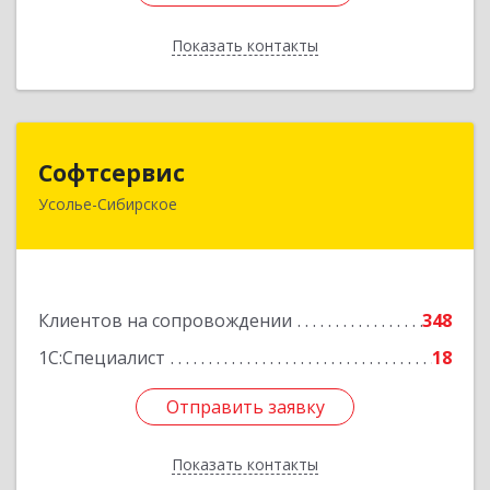
Показать контакты
Назад
Софтсервис
Софтсервис
Усолье-Сибирское
665451, Иркутская обл, Усолье-Сибирское г,
Интернациональная ул, дом № 87
Подробнее
Клиентов на сопровождении
348
1С:Специалист
18
Отправить заявку
Отправить заявку
Показать контакты
Назад