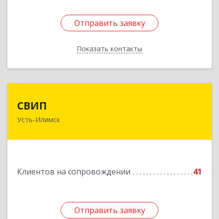
Отправить заявку
Отправить заявку
Показать контакты
Назад
СВИП
СВИП
Усть-Илимск
666685, Иркутская обл, Усть-Илимск г,
Энтузиастов ул, дом № 5, оф.1
Подробнее
Клиентов на сопровождении
41
Отправить заявку
Отправить заявку