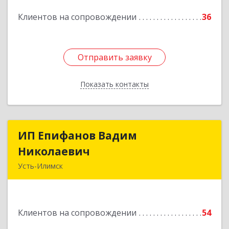
Подробнее
Клиентов на сопровождении
36
Отправить заявку
Отправить заявку
Показать контакты
Назад
ИП Епифанов Вадим
ИП Епифанов Вадим
Николаевич
Николаевич
Усть-Илимск
666682, Иркутская обл, Усть-Илимск г,
Белградская ул, дом № 11, кв.22
Клиентов на сопровождении
54
Подробнее