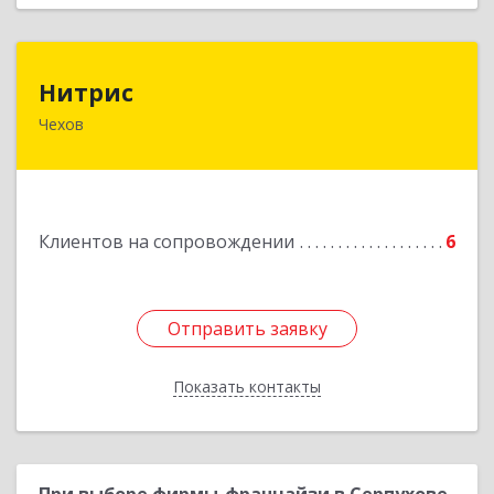
Нитрис
Нитрис
Чехов
142350, Московская обл, Чехов м.о., Столбовая
пгт, Серпуховская ул, дом № 23
Подробнее
Клиентов на сопровождении
6
Отправить заявку
Отправить заявку
Показать контакты
Назад