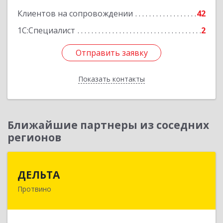
Клиентов на сопровождении
42
1С:Специалист
2
Отправить заявку
Отправить заявку
Показать контакты
Назад
Ближайшие партнеры из соседних
регионов
ДЕЛЬТА
ДЕЛЬТА
Протвино
142281, Московская обл, Протвино г,
Кременковское ш, дом № 9А