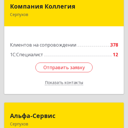
Компания Коллегия
Компания Коллегия
Серпухов
142211, Московская обл, Серпухов г, Оборонная
ул, дом № 19
Подробнее
Клиентов на сопровождении
378
1С:Специалист
12
Отправить заявку
Отправить заявку
Показать контакты
Назад
Альфа-Сервис
Альфа-Сервис
Серпухов
142200, Московская обл, Серпухов г,