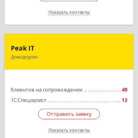
Показать контакты
Назад
Peak IT
Peak IT
Домодедово
142073, Московская обл, Домодедово г,
Ильинское д, дом № 109, кв.28
Подробнее
Клиентов на сопровождении
49
1С:Специалист
13
Отправить заявку
Отправить заявку
Показать контакты
Назад