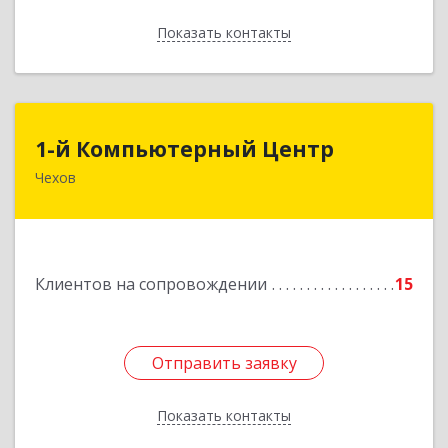
Показать контакты
Назад
1-й Компьютерный Центр
1-й Компьютерный Центр
Чехов
142306, Московская обл, Чеховский р-н, Чехов
г, Речной туп, стр.9
Подробнее
Клиентов на сопровождении
15
Отправить заявку
Отправить заявку
Показать контакты
Назад