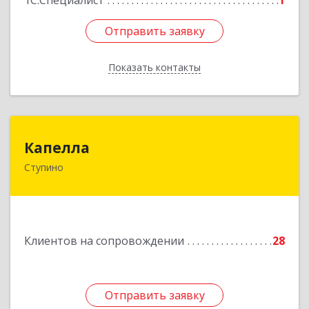
1С:Специалист
1
Отправить заявку
Отправить заявку
Показать контакты
Назад
Капелла
Капелла
Ступино
142800, Московская обл, Ступино г, Андропова
ул, дом № 93, кв.137
Подробнее
Клиентов на сопровождении
28
Отправить заявку
Отправить заявку