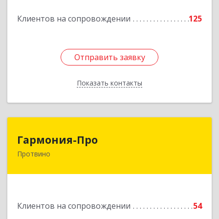
Подробнее
Клиентов на сопровождении
125
Отправить заявку
Отправить заявку
Показать контакты
Назад
Гармония-Про
Гармония-Про
Протвино
142280, Московская обл, Протвино г, Ленина
ул, дом № 18, кв.198
Подробнее
Клиентов на сопровождении
54