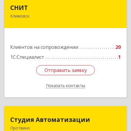
СНИТ
СНИТ
Климовск
142180, Московская обл, Климовск г, Советская
ул, дом № 14
Подробнее
Клиентов на сопровождении
20
1С:Специалист
1
Отправить заявку
Отправить заявку
Показать контакты
Назад
Студия Автоматизации
Студия Автоматизации
Протвино
142281, Московская обл, Протвино г, Ленина