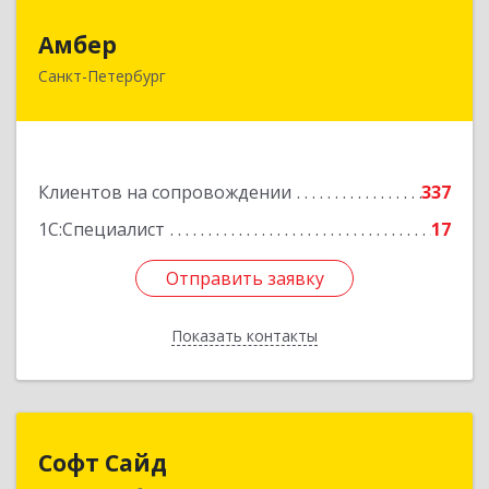
Амбер
Амбер
Санкт-Петербург
191119, Санкт-Петербург г, Правды ул, дом №
16
Подробнее
Клиентов на сопровождении
337
1С:Специалист
17
Отправить заявку
Отправить заявку
Показать контакты
Назад
Софт Сайд
Софт Сайд