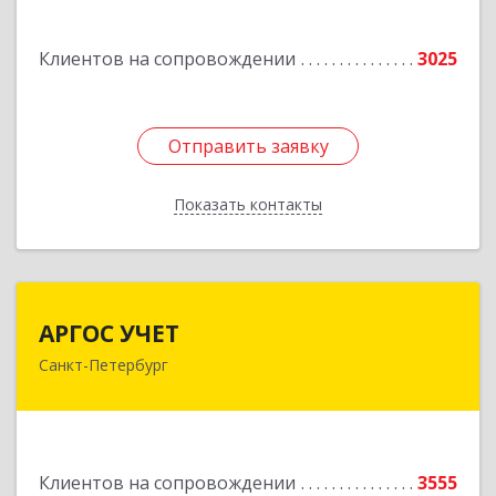
Подробнее
Клиентов на сопровождении
3025
Отправить заявку
Отправить заявку
Показать контакты
Назад
АРГОС УЧЕТ
АРГОС УЧЕТ
Санкт-Петербург
196191, Санкт-Петербург г, Конституции пл,
дом № 7, оф.416
Подробнее
Клиентов на сопровождении
3555