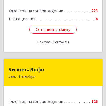
Подробнее
Клиентов на сопровождении
223
1С:Специалист
8
Отправить заявку
Отправить заявку
Показать контакты
Назад
Бизнес-Инфо
Бизнес-Инфо
Санкт-Петербург
191119, Санкт-Петербург г, Константина
Заслонова ул, дом № 7, литера А, пом.17-Н,
часть 3,4,5
Подробнее
Клиентов на сопровождении
126