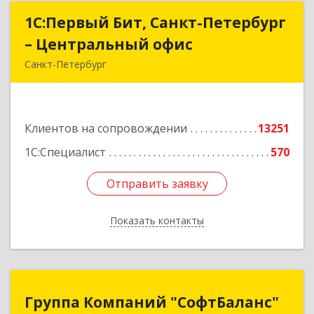
1С:Первый Бит, Санкт-Петербург
1С:Первый Бит, Санкт-Петербург
– Центральный офис
– Центральный офис
Санкт-Петербург
г.Санкт-Петербург, Невский проспект, 10
Подробнее
Клиентов на сопровождении
13251
1С:Специалист
570
Отправить заявку
Отправить заявку
Показать контакты
Назад
Группа Компаний "СофтБаланс"
Группа Компаний "СофтБаланс"