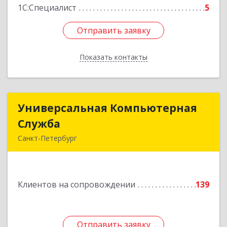
1С:Специалист
5
Отправить заявку
Отправить заявку
Показать контакты
Назад
Универсальная Компьютерная
Универсальная Компьютерная
Служба
Служба
Санкт-Петербург
192007, Санкт-Петербург г, Тамбовская ул, дом
№ 12, корпус В, кв.31
Клиентов на сопровождении
139
Подробнее
Отправить заявку
Отправить заявку