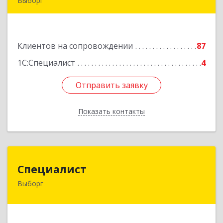
Выборг
188800, Ленинградская обл, Выборг г,
Ленинградское шоссе, дом № 13, КЦ "ВЫБОРГ",
пом. 19
Клиентов на сопровождении
87
Подробнее
1С:Специалист
4
Отправить заявку
Отправить заявку
Показать контакты
Назад
Специалист
Специалист
Выборг
188800, Ленинградская обл, Выборгский р-н,
Выборг г, Советская ул, дом № 5, оф.8
Подробнее