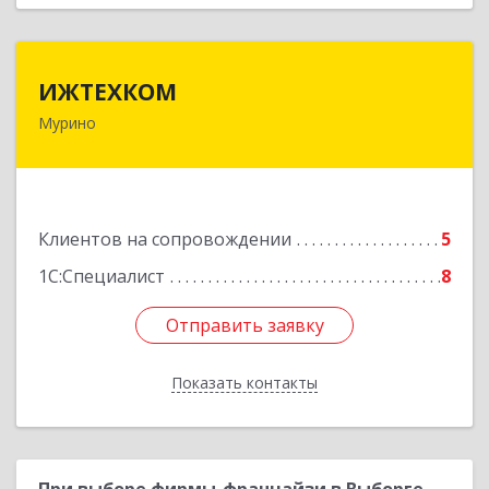
ИЖТЕХКОМ
ИЖТЕХКОМ
Мурино
188677, Ленинградская обл, Всеволожский р-н,
Мурино г, Воронцовский б-р, дом № 17, кв.339
Подробнее
Клиентов на сопровождении
5
1С:Специалист
8
Отправить заявку
Отправить заявку
Показать контакты
Назад