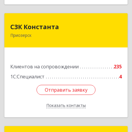
СЗК Константа
СЗК Константа
Приозерск
188760, Ленинградская обл, Приозерск г,
Калинина ул, дом № 29, кв.35
Подробнее
Клиентов на сопровождении
235
1С:Специалист
4
Отправить заявку
Отправить заявку
Показать контакты
Назад