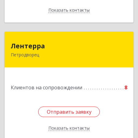
Показать контакты
Назад
Лентерра
Лентерра
Петродворец
198517, Санкт-Петербург, Петергоф г,
Ропшинское шоссе, дом № 3, корпус 2, кв.99
Подробнее
Клиентов на сопровождении
8
Отправить заявку
Отправить заявку
Показать контакты
Назад