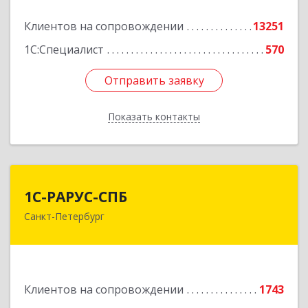
Подробнее
Клиентов на сопровождении
13251
1С:Специалист
570
Отправить заявку
Отправить заявку
Показать контакты
Назад
1С-РАРУС-СПБ
1С-РАРУС-СПБ
Санкт-Петербург
197022, Санкт-Петербург г, вн.тер.г.
муниципальный округ Аптекарский остров,
Профессора Попова ул, дом № 23, литера А,
пом.5-Н,часть №1, 2 часть,6-15, 16часть,
17часть, 44
Клиентов на сопровождении
1743