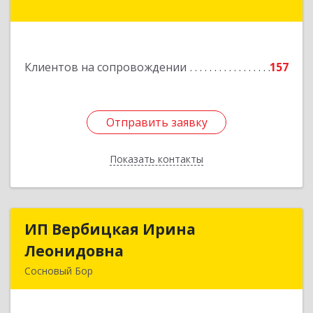
Приозерск г, Калинина ул, дом № 39, этаж 2,
ком. 31
Подробнее
Клиентов на сопровождении
157
Отправить заявку
Отправить заявку
Показать контакты
Назад
ИП Вербицкая Ирина
ИП Вербицкая Ирина
Леонидовна
Леонидовна
Сосновый Бор
189540, Сосновый Бор г, Героев пр-кт, дом №
55