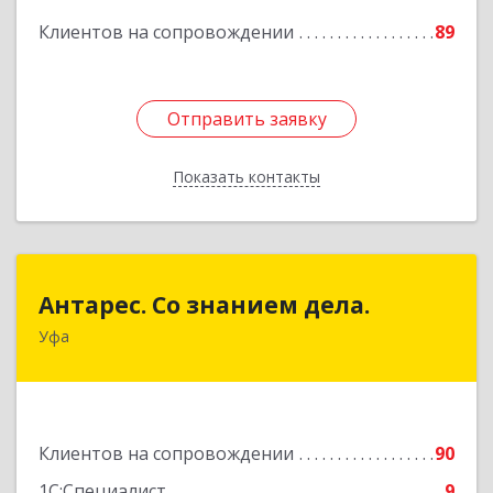
Клиентов на сопровождении
89
Отправить заявку
Отправить заявку
Показать контакты
Назад
Антарес. Со знанием дела.
Антарес. Со знанием дела.
Уфа
450054, Башкортостан Респ, Уфа г,
Комсомольская ул, дом № 149/2, кв.76
Подробнее
Клиентов на сопровождении
90
1С:Специалист
9