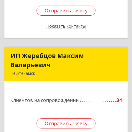
Отправить заявку
Отправить заявку
Показать контакты
Назад
ИП Жеребцов Максим
ИП Жеребцов Максим
Валерьевич
Валерьевич
Нефтекамск
452680, Башкортостан Респ, Нефтекамск г,
Зодчих ул, строение № 20 "В"
Клиентов на сопровождении
34
Подробнее
Отправить заявку
Отправить заявку