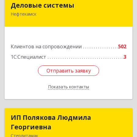
Деловые системы
Деловые системы
Нефтекамск
452689, Башкортостан Респ, Нефтекамск г,
Ленина ул, дом № 47В, пом.3
Подробнее
Клиентов на сопровождении
502
1С:Специалист
3
Отправить заявку
Отправить заявку
Показать контакты
Назад
ИП Полякова Людмила
ИП Полякова Людмила
Георгиевна
Георгиевна
Стерлитамак