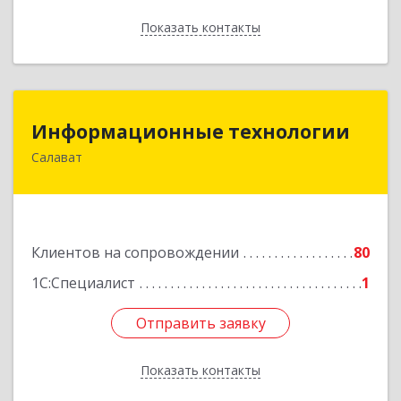
Показать контакты
Назад
Информационные технологии
Информационные технологии
Салават
453259, Башкортостан Респ, Салават г,
Северная ул, дом № 15, оф.108
Подробнее
Клиентов на сопровождении
80
1С:Специалист
1
Отправить заявку
Отправить заявку
Показать контакты
Назад