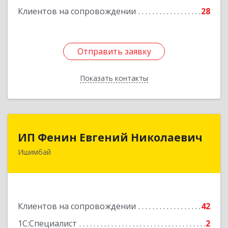
Клиентов на сопровождении
28
Отправить заявку
Отправить заявку
Показать контакты
Назад
ИП Фенин Евгений Николаевич
ИП Фенин Евгений Николаевич
Ишимбай
453211, Башкортостан Респ, Ишимбайский р-н,
Ишимбай г, Мустая Карима ул, дом № 31
Подробнее
Клиентов на сопровождении
42
1С:Специалист
2