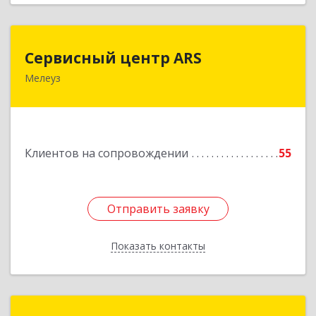
Сервисный центр ARS
Сервисный центр ARS
Мелеуз
Подробнее
Клиентов на сопровождении
55
Отправить заявку
Отправить заявку
Показать контакты
Назад