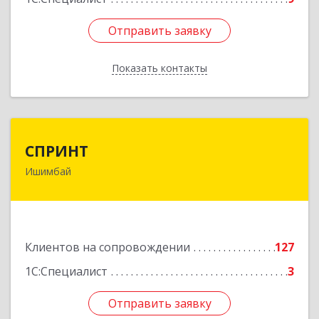
Отправить заявку
Отправить заявку
Показать контакты
Назад
СПРИНТ
СПРИНТ
Ишимбай
453201, Башкортостан Респ, Ишимбайский р-н,
Ишимбай г, Якупа Кулмыя ул, дом № 25
Подробнее
Клиентов на сопровождении
127
1С:Специалист
3
Отправить заявку
Отправить заявку