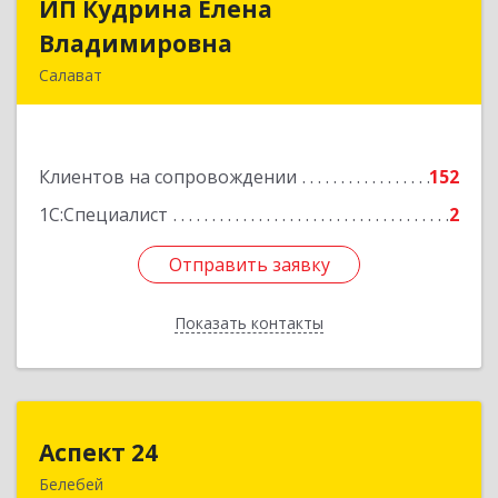
ИП Кудрина Елена
ИП Кудрина Елена
Владимировна
Владимировна
Салават
453265, Башкортостан Респ, Салават г,
Бекетова ул, дом № 10, кв.87
Клиентов на сопровождении
152
Подробнее
1С:Специалист
2
Отправить заявку
Отправить заявку
Показать контакты
Назад
Аспект 24
Аспект 24
Белебей
452000, Башкортостан Респ, Белебей г, им