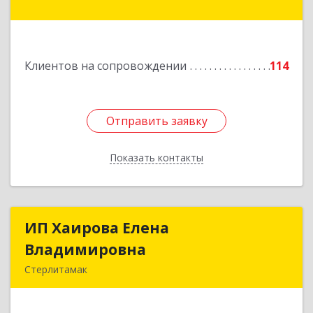
В.И.Ленина ул, дом № 23/1
Подробнее
Клиентов на сопровождении
114
Отправить заявку
Отправить заявку
Показать контакты
Назад
ИП Хаирова Елена
ИП Хаирова Елена
Владимировна
Владимировна
Стерлитамак
Подробнее