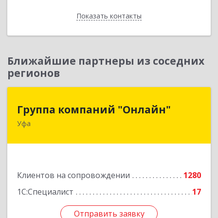
Показать контакты
Назад
Ближайшие партнеры из соседних
регионов
Группа компаний "Онлайн"
Группа компаний "Онлайн"
Уфа
450006, Башкортостан Респ, г.о. город Уфа, Уфа
г, Цюрупы ул, дом № 130, этаж 1
Подробнее
Клиентов на сопровождении
1280
1С:Специалист
17
Отправить заявку
Отправить заявку