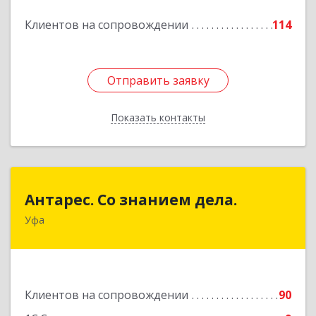
Подробнее
Клиентов на сопровождении
114
Отправить заявку
Отправить заявку
Показать контакты
Назад
Антарес. Со знанием дела.
Антарес. Со знанием дела.
Уфа
450054, Башкортостан Респ, Уфа г,
Комсомольская ул, дом № 149/2, кв.76
Подробнее
Клиентов на сопровождении
90