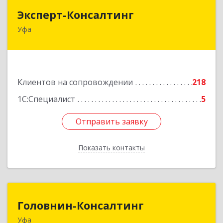
Эксперт-Консалтинг
Эксперт-Консалтинг
Уфа
450059, Башкортостан Респ, Уфимский р-н, Уфа
г, Малая Гражданская ул, дом № 35А
Подробнее
Клиентов на сопровождении
218
1С:Специалист
5
Отправить заявку
Отправить заявку
Показать контакты
Назад
Головнин-Консалтинг
Головнин-Консалтинг
Уфа
450006, Башкортостан Респ, Уфа г, Ленина ул,