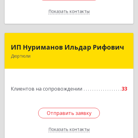
Показать контакты
Назад
ИП Нуриманов Ильдар Рифович
ИП Нуриманов Ильдар Рифович
Дюртюли
452320, Башкортостан Респ, Дюртюли г,
Первомайская ул, 2а, кв.76
Подробнее
Клиентов на сопровождении
33
Отправить заявку
Отправить заявку
Показать контакты
Назад