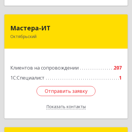
Мастера-ИТ
Мастера-ИТ
Октябрьский
452607, Башкортостан Респ, Октябрьский г,
Комсомольская ул, дом № 20, оф."МИТ"
Подробнее
Клиентов на сопровождении
207
1С:Специалист
1
Отправить заявку
Отправить заявку
Показать контакты
Назад