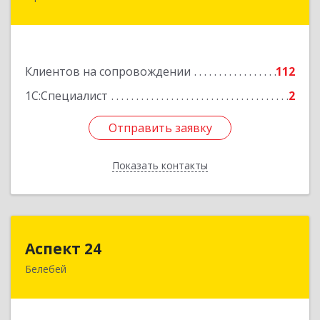
дом № 148, оф.204
Подробнее
Клиентов на сопровождении
112
1С:Специалист
2
Отправить заявку
Отправить заявку
Показать контакты
Назад
Аспект 24
Аспект 24
Белебей
452000, Башкортостан Респ, Белебей г, им
В.И.Ленина ул, дом № 23/1