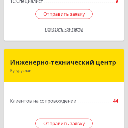
1С:Специалист
9
Отправить заявку
Отправить заявку
Показать контакты
Назад
Инженерно-технический центр
Инженерно-технический центр
Бугуруслан
461633, Оренбургская обл, Бугуруслан г,
Больничный пер, дом № 8
Подробнее
Клиентов на сопровождении
44
Отправить заявку
Отправить заявку