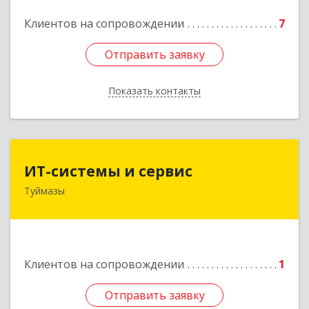
Подробнее
Клиентов на сопровождении
7
Отправить заявку
Отправить заявку
Показать контакты
Назад
ИТ-системы и сервис
ИТ-системы и сервис
Туймазы
452 750, 452750, Башкортостан Респ,
Туймазинский р-н, Туймазы г, Заводская ул,
дом № 11
Подробнее
Клиентов на сопровождении
1
Отправить заявку
Отправить заявку