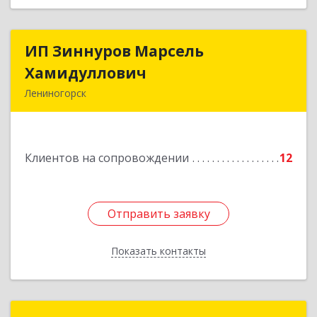
ИП Зиннуров Марсель
ИП Зиннуров Марсель
Хамидуллович
Хамидуллович
Лениногорск
423250, Татарстан Респ, Лениногорский р-н,
Лениногорск г, Халиуллина ул, дом № 79
Клиентов на сопровождении
12
Подробнее
Отправить заявку
Отправить заявку
Показать контакты
Назад