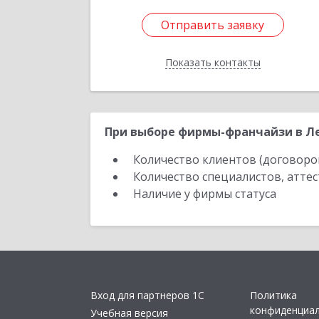
Отправить заявку
Отправить заявку
Показать контакты
Назад
При выборе фирмы-франчайзи в Ле
Количество клиентов (договоро
Количество специалистов, атте
Наличие у фирмы статуса
Вход для партнеров 1С
Политика
конфиденциа
Учебная версия