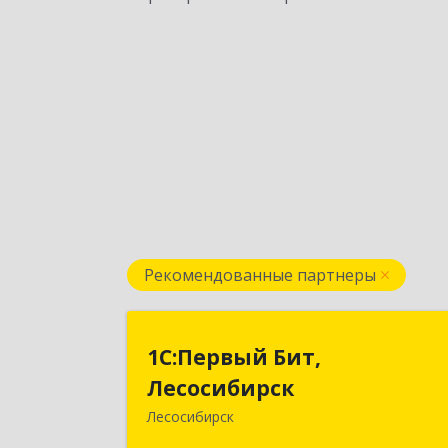
Рекомендованные партнеры
1С:Первый Бит
1С:Первый Бит,
Лесосибирс
Лесосибирск
Лесосибирск
662544, Красноярский край
Лесосибирск г, Привокзальная ул