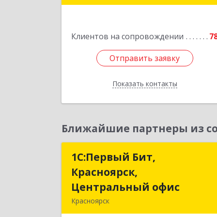
дом № 12, оф.21
Подробне
Клиентов на сопровождении
7
Отправить заявку
Отправить заявку
Показать контакты
Назад
Ближайшие партнеры из со
1С:Первый Бит,
1С:Первый Бит
Красноярск,
Красноярск
Центральный офис
Центральный офи
Красноярск
660017, Красноярский край