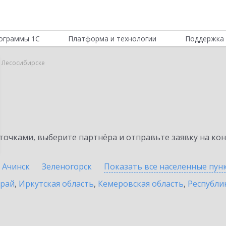
ограммы 1С
Платформа и технологии
Поддержка 
 Лесосибирске
очками, выберите партнёра и отправьте заявку на ко
Ачинск
Зеленогорск
Показать все населенные
пун
край
,
Иркутская область
,
Кемеровская область
,
Республик