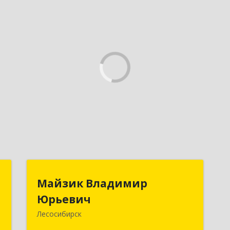
,
Майзик Владимир
Майзик Владимир
к
Юрьевич
Юрьевич
Лесосибирск
,
Подробнее
,