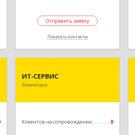
Отправить заявку
Отправить заявку
Показать контакты
Назад
а
ИТ-СЕРВИС
а
ИТ-СЕРВИС
663690, Красноярский край,
Зеленогорск
Зеленогорск г, Гагарина ул, дом № 34
,
,
Подробнее
7
е
0
Клиентов на сопровождении
8