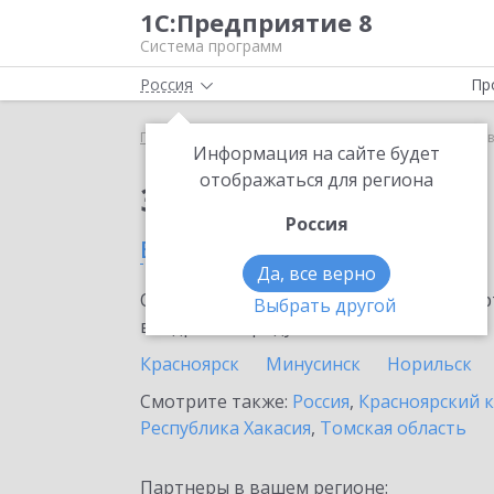
1С:Предприятие 8
Система программ
Россия
Пр
Главная
Тарифы ИТС
ИТС ПРОФ
ИТС ПРОФ в
Информация на сайте будет
отображаться для региона
Заказать ИТС ПРОФ
Россия
в Лесосибирске
Да, все верно
Ознакомьтесь с информационными карт
Выбрать другой
внедрение продукта.
Красноярск
Минусинск
Норильск
Смотрите также:
Россия
,
Красноярский 
Республика Хакасия
,
Томская область
Партнеры в вашем регионе: