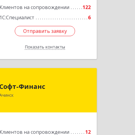
Клиентов на сопровождении
122
1С:Специалист
6
Отправить заявку
Отправить заявку
Показать контакты
Назад
Софт-Финанс
Софт-Финанс
662150, Красноярский край, Ачинск г,
Ачинск
1-й мкр, дом № 55А, корпус 2
Подробнее
Клиентов на сопровождении
12