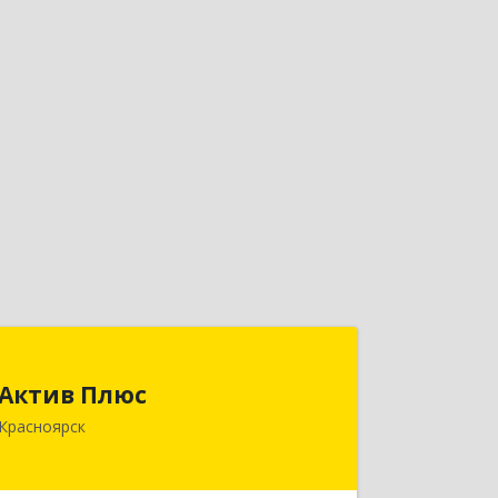
Актив Плюс
Актив Плюс
660017, Красноярский край,
Красноярск
Красноярск г, Обороны ул, дом № 3,
оф.220