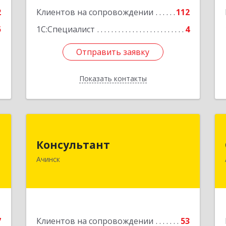
2
Клиентов на сопровождении
112
5
1С:Специалист
4
Отправить заявку
Отправить заявку
Показать контакты
Назад
к
Консультант
Консультант
,
662159, Красноярский край, Ачинск г,
Ачинск
5
Юго-Восточный район, дом № 21А
е
Подробнее
7
Клиентов на сопровождении
53