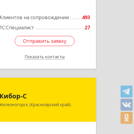
Подробнее
Клиентов на сопровождении
493
1С:Специалист
27
Отправить заявку
Отправить заявку
Показать контакты
Назад
Кибор-С
Кибор-С
662973, Красноярский край,
Железногорск (Красноярский край)
Железногорск г, Белорусская ул, дом
№ 30 Б, пом.16
Подробнее