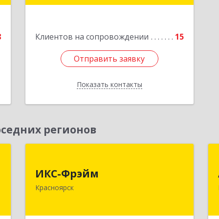
6
е
8
Клиентов на сопровождении
15
Отправить заявку
Отправить заявку
Показать контакты
Назад
седних регионов
,
ИКС-Фрэйм
,
ИКС-Фрэйм
660077, Красноярский край,
с
Красноярск
Красноярск г, Батурина ул, дом № 32,
пом.4
,