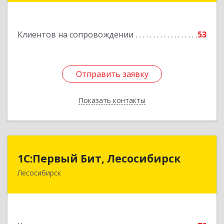
Подробнее
Клиентов на сопровождении
53
Отправить заявку
Отправить заявку
Показать контакты
Назад
1С:Первый Бит, Лесосибирск
1С:Первый Бит, Лесосибирск
Лесосибирск
662544, Красноярский край, Лесосибирск г,
Привокзальная ул, дом № 12, оф.216
Подробнее