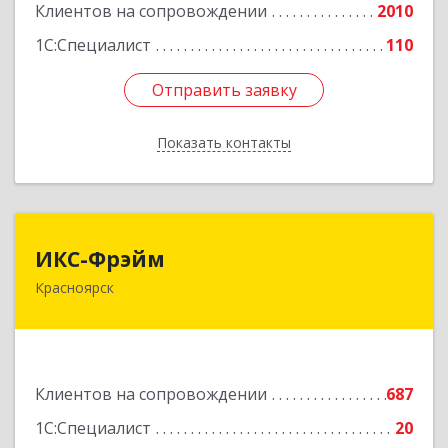
Клиентов на сопровождении
2010
Подробнее
1С:Специалист
110
Отправить заявку
Отправить заявку
Показать контакты
Назад
ИКС-Фрэйм
ИКС-Фрэйм
Красноярск
660077, Красноярский край, Красноярск г,
Батурина ул, дом № 32, пом.4
Подробнее
Клиентов на сопровождении
687
1С:Специалист
20