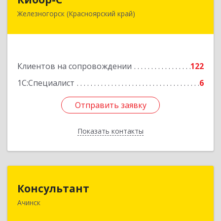
Железногорск (Красноярский край)
662973, Красноярский край, Железногорск г,
Белорусская ул, дом № 30 Б, пом.16
Подробнее
Клиентов на сопровождении
122
1С:Специалист
6
Отправить заявку
Отправить заявку
Показать контакты
Назад
Консультант
Консультант
Ачинск
662159, Красноярский край, Ачинск г, Юго-
Восточный район, дом № 21А