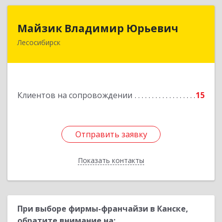
Майзик Владимир Юрьевич
Майзик Владимир Юрьевич
Лесосибирск
Подробнее
Клиентов на сопровождении
15
Отправить заявку
Отправить заявку
Показать контакты
Назад
При выборе фирмы-франчайзи в Канске,
обратите внимание на: