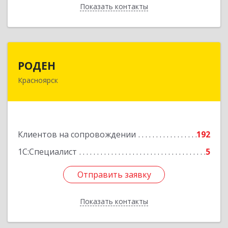
Показать контакты
Назад
РОДЕН
РОДЕН
Красноярск
660064, Красноярский край, Красноярск г, им
Академика Вавилова ул, дом № 1, оф.2-23
Подробнее
Клиентов на сопровождении
192
1С:Специалист
5
Отправить заявку
Отправить заявку
Показать контакты
Назад