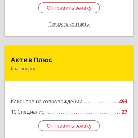
Отправить заявку
Отправить заявку
Показать контакты
Назад
Актив Плюс
Актив Плюс
Красноярск
660017, Красноярский край, Красноярск г,
Обороны ул, дом № 3, оф.220
Подробнее
Клиентов на сопровождении
493
1С:Специалист
27
Отправить заявку
Отправить заявку