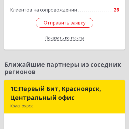
Подробнее
Клиентов на сопровождении
26
Отправить заявку
Отправить заявку
Показать контакты
Назад
Ближайшие партнеры из соседних
регионов
1С:Первый Бит, Красноярск,
1С:Первый Бит, Красноярск,
Центральный офис
Центральный офис
Красноярск
660017, Красноярский край, Красноярск г,
Диктатуры пролетариата ул, дом № 32