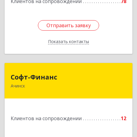
Клиентов на сопровождении
78
Отправить заявку
Отправить заявку
Показать контакты
Назад
Софт-Финанс
Софт-Финанс
Ачинск
662150, Красноярский край, Ачинск г, 1-й мкр,
дом № 55А, корпус 2
Подробнее
Клиентов на сопровождении
12