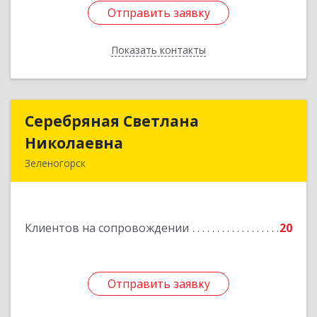
Отправить заявку
Отправить заявку
Показать контакты
Назад
Серебряная Светлана
Серебряная Светлана
Николаевна
Николаевна
Зеленогорск
663690, Краноярский край, Зленогорск г,
Энергетиков, дом № 14, кв.37
Клиентов на сопровождении
20
Подробнее
Отправить заявку
Отправить заявку