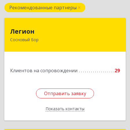
Рекомендованные партнеры
Легион
Легион
Сосновый Бор
188544, Ленинградская обл, Сосновый Бор г,
Парковая ул, дом № 9
Подробнее
Клиентов на сопровождении
29
Отправить заявку
Отправить заявку
Показать контакты
Назад