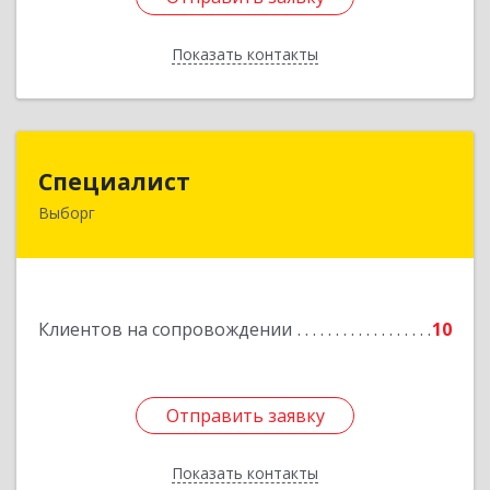
Показать контакты
Назад
Специалист
Специалист
Выборг
188800, Ленинградская обл, Выборгский р-н,
Выборг г, Советская ул, дом № 5, оф.8
Подробнее
Клиентов на сопровождении
10
Отправить заявку
Отправить заявку
Показать контакты
Назад