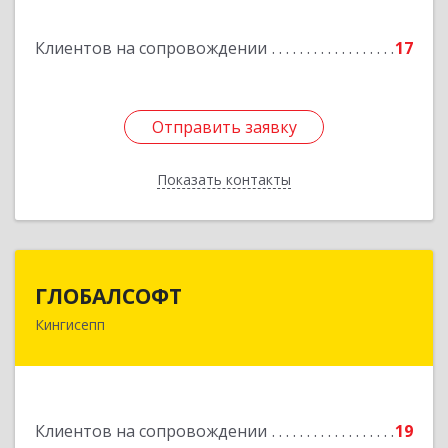
Подробнее
Клиентов на сопровождении
17
Отправить заявку
Отправить заявку
Показать контакты
Назад
ГЛОБАЛСОФТ
ГЛОБАЛСОФТ
Кингисепп
188485, Ленинградская обл, Кингисеппский р-н,
Кингисепп г, Красногвардейская ул, дом № 6/13
Подробнее
Клиентов на сопровождении
19