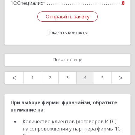
1С:Специалист
8
Отправить заявку
Отправить заявку
Показать контакты
Назад
Показать еще
<
>
1
2
3
4
5
При выборе фирмы-франчайзи, обратите
внимание на:
Количество клиентов (договоров ИТС)
на сопровождении у партнера фирмы 1С.