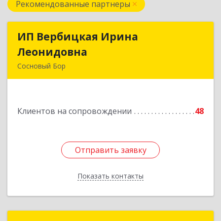
Рекомендованные партнеры
ИП Вербицкая Ирина
ИП Вербицкая Ирина
Леонидовна
Леонидовна
Сосновый Бор
189540, Сосновый Бор г, Героев пр-кт, дом №
55
Клиентов на сопровождении
48
Подробнее
Отправить заявку
Отправить заявку
Показать контакты
Назад