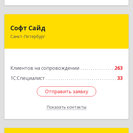
Софт Сайд
Софт Сайд
Санкт-Петербург
190020, Санкт-Петербург г, Рижский пр, дом №
58, оф.301
Подробнее
Клиентов на сопровождении
263
1С:Специалист
33
Отправить заявку
Отправить заявку
Показать контакты
Назад