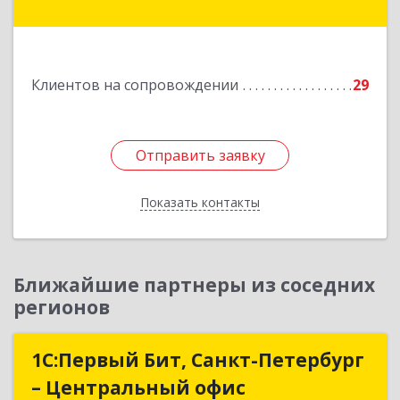
Парковая ул, дом № 9
Подробнее
Клиентов на сопровождении
29
Отправить заявку
Отправить заявку
Показать контакты
Назад
Ближайшие партнеры из соседних
регионов
1С:Первый Бит, Санкт-Петербург
1С:Первый Бит, Санкт-Петербург
– Центральный офис
– Центральный офис