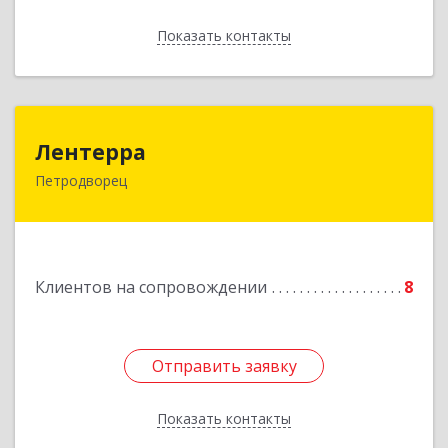
Показать контакты
Назад
Лентерра
Лентерра
Петродворец
198517, Санкт-Петербург, Петергоф г,
Ропшинское шоссе, дом № 3, корпус 2, кв.99
Подробнее
Клиентов на сопровождении
8
Отправить заявку
Отправить заявку
Показать контакты
Назад