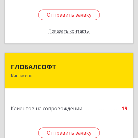
Отправить заявку
Отправить заявку
Показать контакты
Назад
ГЛОБАЛСОФТ
ГЛОБАЛСОФТ
Кингисепп
188485, Ленинградская обл, Кингисеппский р-н,
Кингисепп г, Красногвардейская ул, дом № 6/13
Подробнее
Клиентов на сопровождении
19
Отправить заявку
Отправить заявку