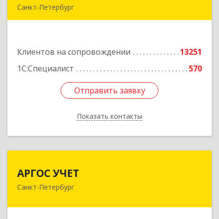
Санкт-Петербург
г.Санкт-Петербург, Невский проспект, 10
Подробнее
Клиентов на сопровождении
13251
1С:Специалист
570
Отправить заявку
Отправить заявку
Показать контакты
Назад
АРГОС УЧЕТ
АРГОС УЧЕТ
Санкт-Петербург
196191, Санкт-Петербург г, Конституции пл,
дом № 7, оф.416