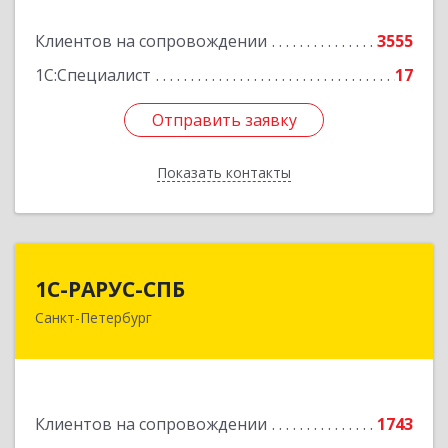
Подробнее
Клиентов на сопровождении
3555
1С:Специалист
17
Отправить заявку
Отправить заявку
Показать контакты
Назад
1С-РАРУС-СПБ
1С-РАРУС-СПБ
Санкт-Петербург
197022, Санкт-Петербург г, вн.тер.г.
муниципальный округ Аптекарский остров,
Профессора Попова ул, дом № 23, литера А,
пом.5-Н,часть №1, 2 часть,6-15, 16часть,
17часть, 44
Клиентов на сопровождении
1743