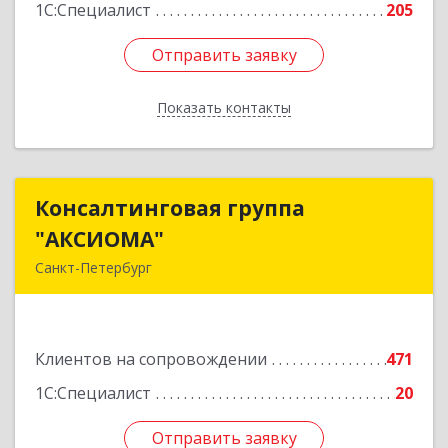
1С:Специалист
205
Подробнее
Отправить заявку
Отправить заявку
Показать контакты
Назад
Консалтинговая группа
Консалтинговая группа
"АКСИОМА"
"АКСИОМА"
Санкт-Петербург
197374, Санкт-Петербург г, Мебельная ул, дом
№ 12, корпус 1, литер А, пом.20Н, оф. 145
Клиентов на сопровождении
471
Подробнее
1С:Специалист
20
Отправить заявку
Отправить заявку