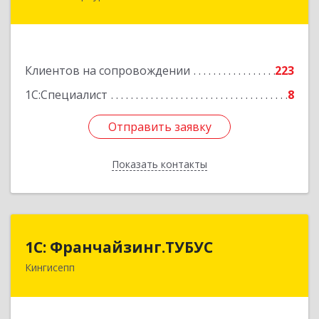
3, к.3, литера А, пом.2.8/А
Подробнее
Клиентов на сопровождении
223
1С:Специалист
8
Отправить заявку
Отправить заявку
Показать контакты
Назад
1С: Франчайзинг.ТУБУС
1С: Франчайзинг.ТУБУС
Кингисепп
Подробнее