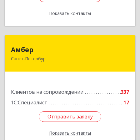
Показать контакты
Назад
Амбер
Амбер
Санкт-Петербург
191119, Санкт-Петербург г, Правды ул, дом №
16
Подробнее
Клиентов на сопровождении
337
1С:Специалист
17
Отправить заявку
Отправить заявку
Показать контакты
Назад