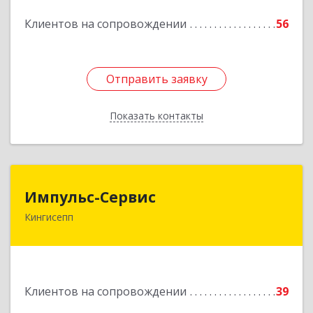
Клиентов на сопровождении
56
Отправить заявку
Отправить заявку
Показать контакты
Назад
Импульс-Сервис
Импульс-Сервис
Кингисепп
188480, Ленинградская обл, Кингисеппский р-н,
Кингисепп г, Воровского ул, дом № 40/15
Подробнее
Клиентов на сопровождении
39