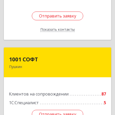
Отправить заявку
Отправить заявку
Показать контакты
Назад
1001 СОФТ
1001 СОФТ
Пушкин
196608, Санкт-Петербург г, Пушкин г,
Автомобильная ул, дом № 6, литера А, оф.207
Подробнее
Клиентов на сопровождении
87
1С:Специалист
5
Отправить заявку
Отправить заявку