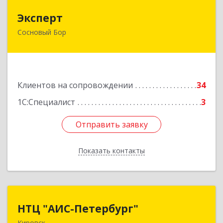
Эксперт
Эксперт
Сосновый Бор
188544, Ленинградская обл, Сосновый Бор г, 50
лет Октября ул, дом № 1
Подробнее
Клиентов на сопровождении
34
1С:Специалист
3
Отправить заявку
Отправить заявку
Показать контакты
Назад
НТЦ "АИС-Петербург"
НТЦ "АИС-Петербург"
Кировск