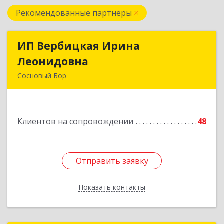
Рекомендованные партнеры
ИП Вербицкая Ирина
ИП Вербицкая Ирина
Леонидовна
Леонидовна
Сосновый Бор
189540, Сосновый Бор г, Героев пр-кт, дом №
55
Клиентов на сопровождении
48
Подробнее
Отправить заявку
Отправить заявку
Показать контакты
Назад