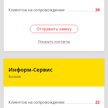
Подробнее
Клиентов на сопровождении
39
Отправить заявку
Отправить заявку
Показать контакты
Назад
Информ-Сервис
Информ-Сервис
Волхов
187400, Ленинградская обл, Волхов г,
Волховский пр-кт, дом № 7
Подробнее
Клиентов на сопровождении
22