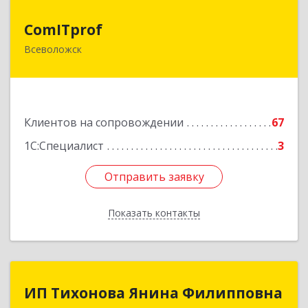
ComITprof
ComITprof
Всеволожск
188643, Ленинградская обл, Всеволожский р-н,
Всеволожск г, Невская ул, дом № 6, кв.18
Подробнее
Клиентов на сопровождении
67
1С:Специалист
3
Отправить заявку
Отправить заявку
Показать контакты
Назад
ИП Тихонова Янина Филипповна
ИП Тихонова Янина Филипповна