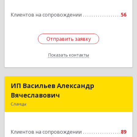
Клиентов на сопровождении
56
Отправить заявку
Отправить заявку
Показать контакты
Назад
ИП Васильев Александр
ИП Васильев Александр
Вячеславович
Вячеславович
Сланцы
Ленинградская обл, Сланцы г, Спортивная ул,
дом № 2
Клиентов на сопровождении
89
Подробнее