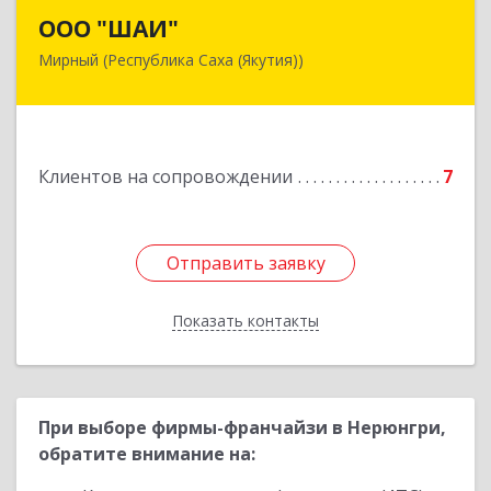
ООО "ШАИ"
ООО "ШАИ"
Мирный (Республика Саха (Якутия))
678175, Республика Саха (Якутия), у.
Мирнинский, г. Мирный, ул. Ленина, дом 34,
квартира 5
Подробнее
Клиентов на сопровождении
7
Отправить заявку
Отправить заявку
Показать контакты
Назад
При выборе фирмы-франчайзи в Нерюнгри,
обратите внимание на: