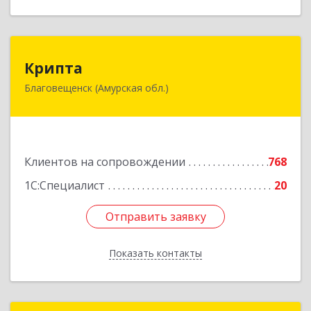
Крипта
Крипта
Благовещенск (Амурская обл.)
675000, Амурская обл, Благовещенск г,
Амурская ул, дом № 236, оф.7-8
Подробнее
Клиентов на сопровождении
768
1С:Специалист
20
Отправить заявку
Отправить заявку
Показать контакты
Назад