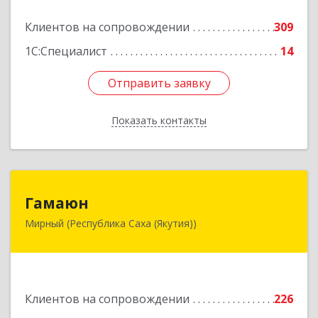
Подробнее
Клиентов на сопровождении
309
1С:Специалист
14
Отправить заявку
Отправить заявку
Показать контакты
Назад
Гамаюн
Гамаюн
Мирный (Республика Саха (Якутия))
678170, Саха /Якутия/ Респ, Мирнинский у,
Мирный г, Ленинградский пр-кт, дом № 48,
корпус а
Подробнее
Клиентов на сопровождении
226