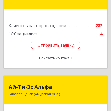
672039, Забайкальский край, Чита г,
Красноярская ул, дом № 24, корпус а, оф.401
Подробнее
Клиентов на сопровождении
282
1С:Специалист
4
Отправить заявку
Отправить заявку
Показать контакты
Назад
Ай-Ти-Эс Альфа
Ай-Ти-Эс Альфа
Благовещенск (Амурская обл.)
675000, Амурская обл, Благовещенск г, Зейская
ул, дом № 134, оф.515