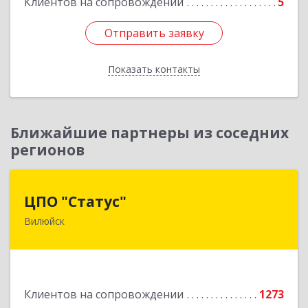
Клиентов на сопровождении
5
Подробнее
Отправить заявку
Отправить заявку
Показать контакты
Назад
Ближайшие партнеры из соседних
регионов
ЦПО "Статус"
ЦПО "Статус"
Вилюйск
677000, Саха /Якутия/ Респ, Якутск г, Ленина пр-
кт, дом № 1, оф.427
Подробнее
Клиентов на сопровождении
1273