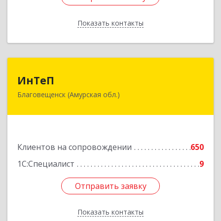
Показать контакты
Назад
ИнТеП
ИнТеП
Благовещенск (Амурская обл.)
675000, Амурская обл, Благовещенск г,
Горького ул, дом № 172/1
Подробнее
Клиентов на сопровождении
650
1С:Специалист
9
Отправить заявку
Отправить заявку
Показать контакты
Назад