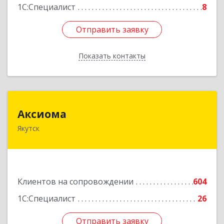
1С:Специалист
8
Отправить заявку
Отправить заявку
Показать контакты
Назад
Аксиома
Аксиома
Якутск
677000, Саха /Якутия/ Респ, Якутск г, Чиряева
ул, дом № 1, кв.19
Подробнее
Клиентов на сопровождении
604
1С:Специалист
26
Отправить заявку
Отправить заявку