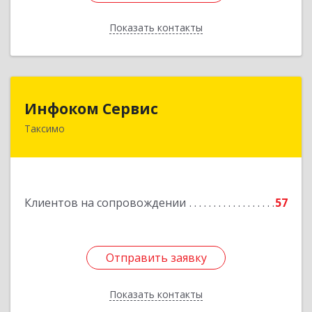
Показать контакты
Назад
Инфоком Сервис
Инфоком Сервис
Таксимо
671560, Республика Бурятия, Муйский р-н, пгт.
Таксимо, ул. Железнодорожников, дом 14
Подробнее
Клиентов на сопровождении
57
Отправить заявку
Отправить заявку
Показать контакты
Назад