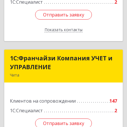
1С:Специалист
2
Отправить заявку
Отправить заявку
Показать контакты
Назад
1С:Франчайзи Компания УЧЕТ и
1С:Франчайзи Компания УЧЕТ и
УПРАВЛЕНИЕ
УПРАВЛЕНИЕ
Чита
672038, Забайкальский край, Чита г, Нагорная
ул, дом № 81а, пом.1
Клиентов на сопровождении
147
Подробнее
1С:Специалист
2
Отправить заявку
Отправить заявку