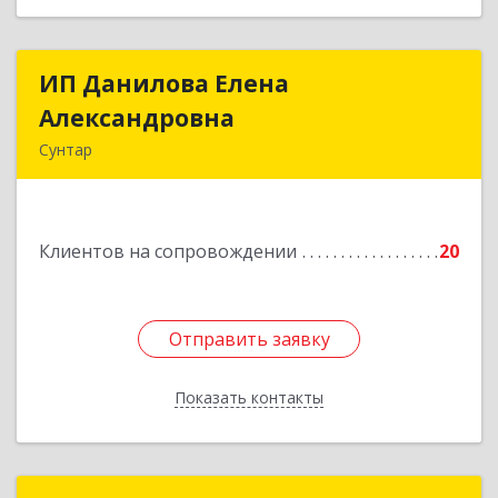
ИП Данилова Елена
ИП Данилова Елена
Александровна
Александровна
Сунтар
Подробнее
Клиентов на сопровождении
20
Отправить заявку
Отправить заявку
Показать контакты
Назад