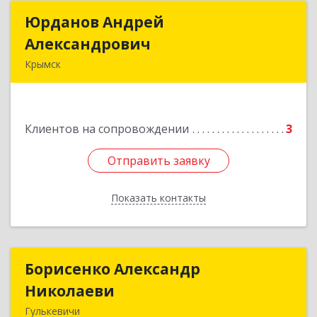
Юрданов Андрей
Юрданов Андрей
Александрович
Александрович
Крымск
353384 Краснодарский край г. Крымск ул.
Юбилейная 8
Клиентов на сопровождении
3
Подробнее
Отправить заявку
Отправить заявку
Показать контакты
Назад
Борисенко Александр
Борисенко Александр
Николаеви
Николаеви
Гулькевичи