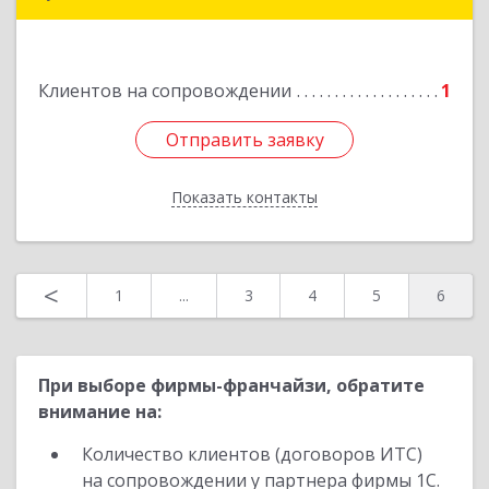
352190 ул. Украинская 48
Подробнее
Клиентов на сопровождении
1
Отправить заявку
Отправить заявку
Показать контакты
Назад
<
1
...
3
4
5
6
При выборе фирмы-франчайзи, обратите
внимание на:
Количество клиентов (договоров ИТС)
на сопровождении у партнера фирмы 1С.