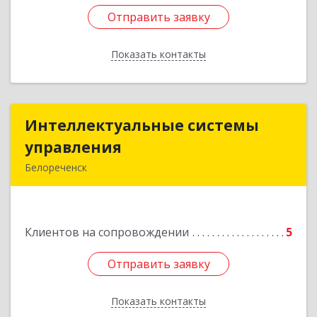
Отправить заявку
Отправить заявку
Показать контакты
Назад
Интеллектуальные системы
Интеллектуальные системы
управления
управления
Белореченск
352630, Краснодарский край, Белореченск г,
Луценко ул, дом № 103
Клиентов на сопровождении
5
Подробнее
Отправить заявку
Отправить заявку
Показать контакты
Назад