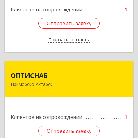
Подробнее
Клиентов на сопровождении
1
Отправить заявку
Отправить заявку
Показать контакты
Назад
ОПТИСНАБ
ОПТИСНАБ
Приморско-Ахтарск
353864, Краснодарский край, Приморско-
Ахтарский р-он, Приморско-Ахтарск г, Юности
ул, дом № 19
Подробнее
Клиентов на сопровождении
1
Отправить заявку
Отправить заявку