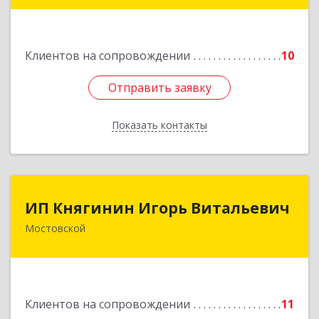
Подробнее
Клиентов на сопровождении
10
Отправить заявку
Отправить заявку
Показать контакты
Назад
ИП Княгинин Игорь Витальевич
ИП Княгинин Игорь Витальевич
Мостовской
352570, Краснодарский край, Мостовский р-н,
Мостовской пгт, Гоголя ул, дом № 113, кв.3
Подробнее
Клиентов на сопровождении
11