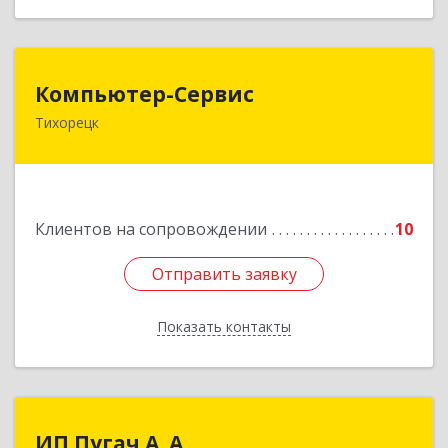
Компьютер-Сервис
Компьютер-Сервис
Тихорецк
352040, Краснодарский край, Павловский р-н,
Павловская ст-ца, Горького ул, дом № 271
Подробнее
Клиентов на сопровождении
10
Отправить заявку
Отправить заявку
Показать контакты
Назад
ИП Пугач А. А.
ИП Пугач А. А.