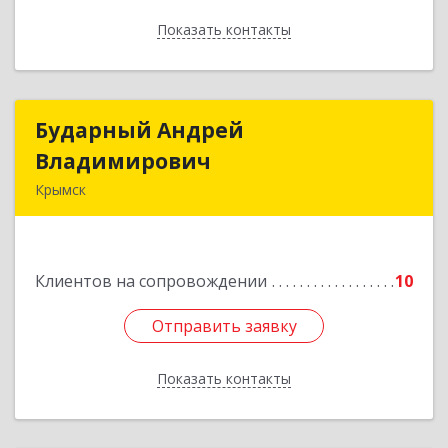
Показать контакты
Назад
Бударный Андрей
Бударный Андрей
Владимирович
Владимирович
Крымск
353389, Краснодарский край, Крымск г,
Революционная ул, дом № 47
Клиентов на сопровождении
10
Подробнее
Отправить заявку
Отправить заявку
Показать контакты
Назад