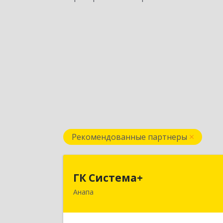
Рекомендованные партнеры
ГК Система
ГК Система+
Анапа
353450, Краснодарский край
Анапский р-н, Анапа г, Лермонтов
ул, дом № 116, корпус Г, оф.