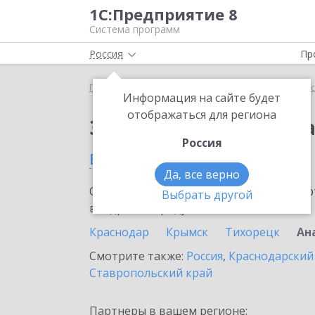
1С:Предприятие 8
Система программ
Россия
Пр
Главная
Тарифы ИТС
ИТС для удаленного офи
Информация на сайте будет
отображаться для региона
Заказать ИТС для уд
Россия
в Анапе
Да, все верно
Ознакомьтесь с информационными карт
Выбрать другой
внедрение продукта.
Краснодар
Крымск
Тихорецк
Ан
Смотрите также:
Россия
,
Краснодарский
Ставропольский край
Партнеры в вашем регионе: