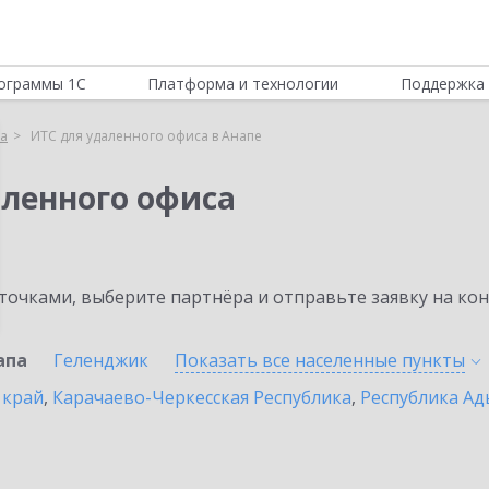
ограммы 1С
Платформа и технологии
Поддержка 
са
ИТС для удаленного офиса в Анапе
аленного офиса
очками, выберите партнёра и отправьте заявку на ко
апа
Геленджик
Показать все населенные
пункты
 край
,
Карачаево-Черкесская Республика
,
Республика Ад