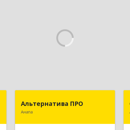
+
Альтернатива ПРО
Альтернатива ПРО
Анапа
,
353450, Краснодарский край,
а
Анапский р-н, Анапа г,
7
Новороссийская ул, дом № 259, кв.18