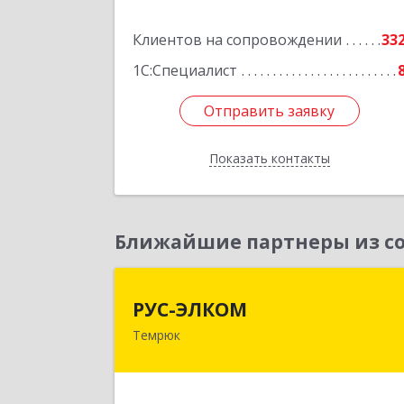
Подробне
Клиентов на сопровождении
33
1С:Специалист
Отправить заявку
Отправить заявку
Показать контакты
Назад
Ближайшие партнеры из со
РУС-ЭЛКО
РУС-ЭЛКОМ
Темрюк
353500, Краснодарский край
Темрюкский р-н, Темрюк г, Ленин
ул, дом № 10