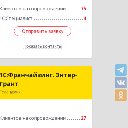
Клиентов на сопровождении
75
Подробнее
1С:Специалист
4
Отправить заявку
Отправить заявку
Показать контакты
Назад
1С:Франчайзинг. Энтер-
1С:Франчайзинг. Энтер-
Грант
Грант
Геленджик
353467, Краснодарский край,
Геленджик г, Дачная ул, дом № 17
Клиентов на сопровождении
27
Подробнее