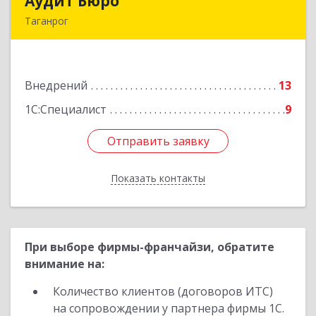
Аудит Бюро
Аудит Бюро
Таганрог
347900, Ростовская обл, Таганрог г,
Лермонтовский пер, дом № 7 "А"
Внедрений
13
Подробнее
1С:Специалист
9
Отправить заявку
Отправить заявку
Показать контакты
Назад
При выборе фирмы-франчайзи, обратите
внимание на:
Количество клиентов (договоров ИТС)
на сопровождении у партнера фирмы 1С.