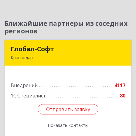
Ближайшие партнеры из соседних
регионов
Глобал-Софт
Глобал-Софт
Краснодар
350018, Краснодарский край, Краснодар г,
Сормовская ул, дом № 7
Внедрений
4117
Подробнее
1С:Специалист
80
Отправить заявку
Отправить заявку
Показать контакты
Назад