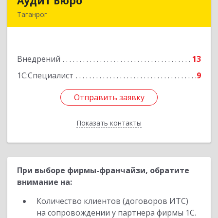
Аудит Бюро
Аудит Бюро
Таганрог
347900, Ростовская обл, Таганрог г,
Лермонтовский пер, дом № 7 "А"
Внедрений
13
Подробнее
1С:Специалист
9
Отправить заявку
Отправить заявку
Показать контакты
Назад
При выборе фирмы-франчайзи, обратите
внимание на:
Количество клиентов (договоров ИТС)
на сопровождении у партнера фирмы 1С.