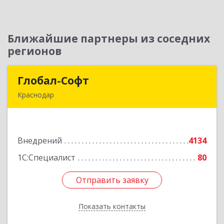
Ближайшие партнеры из соседних
регионов
Глобал-Софт
Глобал-Софт
Краснодар
350018, Краснодарский край, Краснодар г,
Сормовская ул, дом № 7
Внедрений
4134
Подробнее
1С:Специалист
80
Отправить заявку
Отправить заявку
Показать контакты
Назад