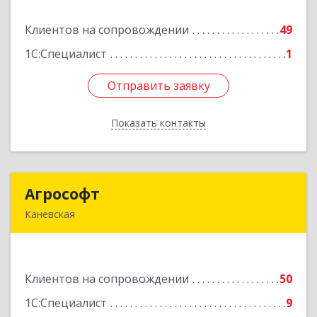
Клиентов на сопровождении
49
Подробнее
1С:Специалист
1
Отправить заявку
Отправить заявку
Показать контакты
Назад
Агрософт
Агрософт
Каневская
353730, Краснодарский край, Каневская ст-ца,
Гагарина ул, дом № 13
Клиентов на сопровождении
50
Подробнее
1С:Специалист
9