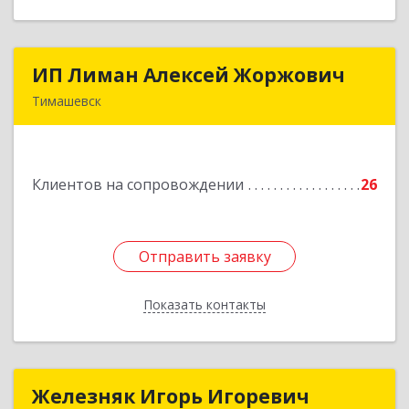
ИП Лиман Алексей Жоржович
ИП Лиман Алексей Жоржович
Тимашевск
352731, Краснодарский край, Тимашевский р-н,
Комсомольский п, Мира ул, дом № 76
Клиентов на сопровождении
26
Подробнее
Отправить заявку
Отправить заявку
Показать контакты
Назад
Железняк Игорь Игоревич
Железняк Игорь Игоревич