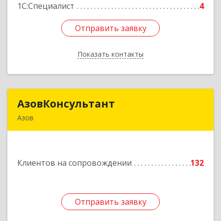
1С:Специалист
4
Отправить заявку
Отправить заявку
Показать контакты
Назад
АзовКонсультант
АзовКонсультант
Азов
346780, Ростовская обл, Азов г, Петровский б-р,
дом № 5
Клиентов на сопровождении
132
Подробнее
Отправить заявку
Отправить заявку