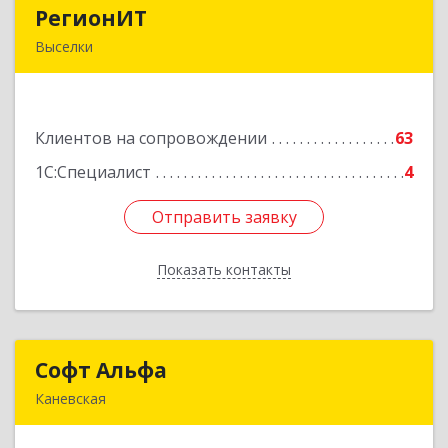
РегионИТ
РегионИТ
Выселки
353103, Краснодарский край, м.р-н
Выселковский, с.п. Выселковское, Выселки ст-
ца, Рябиновая (Дорожник тер. ДПК) ул, дом №
Клиентов на сопровождении
173/1
63
1С:Специалист
4
Подробнее
Отправить заявку
Отправить заявку
Показать контакты
Назад
Софт Альфа
Софт Альфа
Каневская
353730, Краснодарский край, Каневской р-н,
Каневская ст-ца, Нестеренко ул, дом № 81