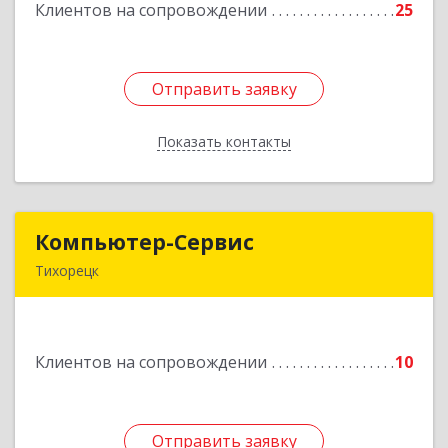
Клиентов на сопровождении
25
Подробнее
Отправить заявку
Отправить заявку
Показать контакты
Назад
Компьютер-Сервис
Компьютер-Сервис
Тихорецк
352040, Краснодарский край, Павловский р-н,
Павловская ст-ца, Горького ул, дом № 271
Клиентов на сопровождении
10
Подробнее
Отправить заявку
Отправить заявку