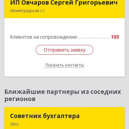
ИП Овчаров Сергей Григорьевич
ИП Овчаров Сергей Григорьевич
Ленинградская ст.
353740, Краснодарский край, Ленинградский р-
н, Ленинградская ст-ца, Космонавтов ул, дом
№ 73
Клиентов на сопровождении
103
Подробнее
Отправить заявку
Отправить заявку
Показать контакты
Назад
Ближайшие партнеры из соседних
регионов
Советник бухгалтера
Советник бухгалтера
Ейск