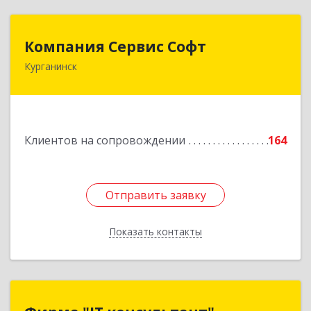
Компания Сервис Софт
Компания Сервис Софт
Курганинск
352430, Краснодарский край, Курганинск г,
Розы Люксембург ул, дом № 333
Подробнее
Клиентов на сопровождении
164
Отправить заявку
Отправить заявку
Показать контакты
Назад
Фирма "IT консультант"