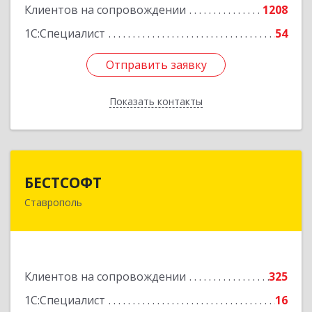
Клиентов на сопровождении
1208
1С:Специалист
54
Отправить заявку
Отправить заявку
Показать контакты
Назад
БЕСТСОФТ
БЕСТСОФТ
Ставрополь
355011, Ставропольский край, Ставрополь г,
45 Параллель ул, дом № 38, оф.151
Подробнее
Клиентов на сопровождении
325
1С:Специалист
16