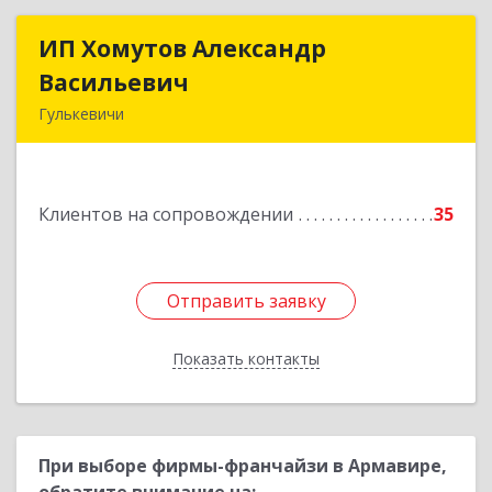
ИП Хомутов Александр
ИП Хомутов Александр
Васильевич
Васильевич
Гулькевичи
352190, Краснодарский край, Гулькевичи г, 50
лет ВЛКСМ ул, дом № 21, кв.2
Клиентов на сопровождении
35
Подробнее
Отправить заявку
Отправить заявку
Показать контакты
Назад
При выборе фирмы-франчайзи в Армавире,