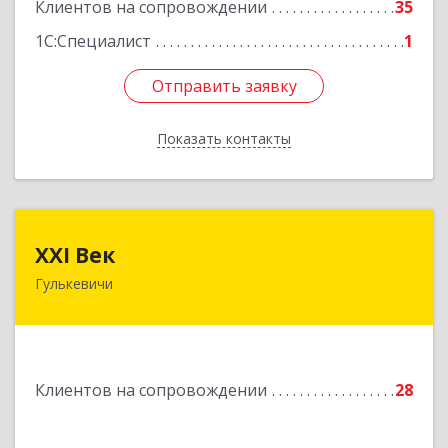
Клиентов на сопровождении
35
1С:Специалист
1
Отправить заявку
Отправить заявку
Показать контакты
Назад
XXI Век
XXI Век
Гулькевичи
352180, Краснодарский край, Отрадо-
Кубанское с, Северная ул, дом № 11
Подробнее
Клиентов на сопровождении
28