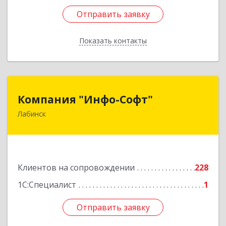
Отправить заявку
Отправить заявку
Показать контакты
Назад
Компания "Инфо-Софт"
Компания "Инфо-Софт"
Лабинск
352500, Краснодарский край, Лабинский р-н,
Лабинск г, Константинова ул, дом № 72
Подробнее
Клиентов на сопровождении
228
1С:Специалист
1
Отправить заявку
Отправить заявку