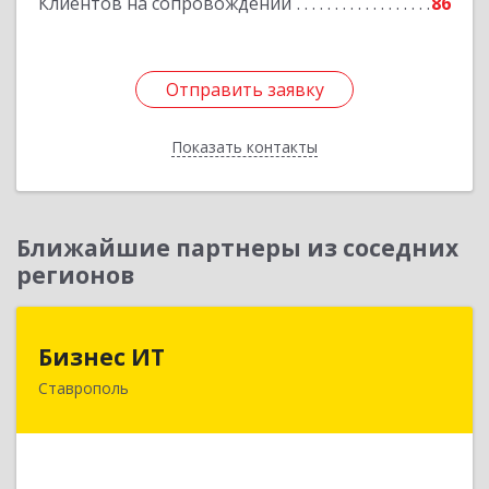
Клиентов на сопровождении
86
Отправить заявку
Отправить заявку
Показать контакты
Назад
Ближайшие партнеры из соседних
регионов
Бизнес ИТ
Бизнес ИТ
Ставрополь
355035, Ставропольский край, Ставрополь г, 1
Промышленная ул, дом № 3, корпус А
Подробнее