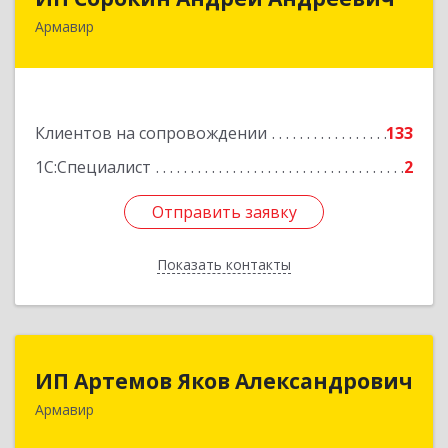
Армавир
352900, Краснодарский край, Армавир г,
Ф.Энгельса ул, дом № 25, кв.309
Подробнее
Клиентов на сопровождении
133
1С:Специалист
2
Отправить заявку
Отправить заявку
Показать контакты
Назад
ИП Артемов Яков Александрович
ИП Артемов Яков Александрович
Армавир
Подробнее