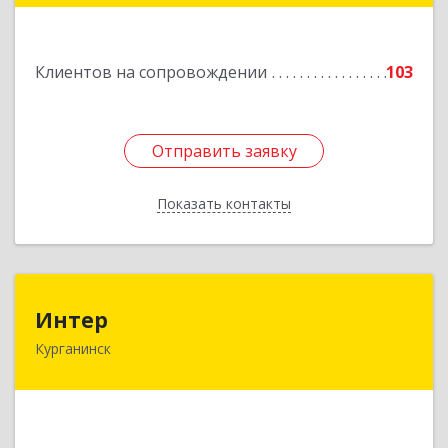
Подробнее
Клиентов на сопровождении
103
Отправить заявку
Отправить заявку
Показать контакты
Назад
Интер
Интер
Курганинск
352430, Краснодарский край, Курганинск г,
Матросова ул, дом № 151
Подробнее