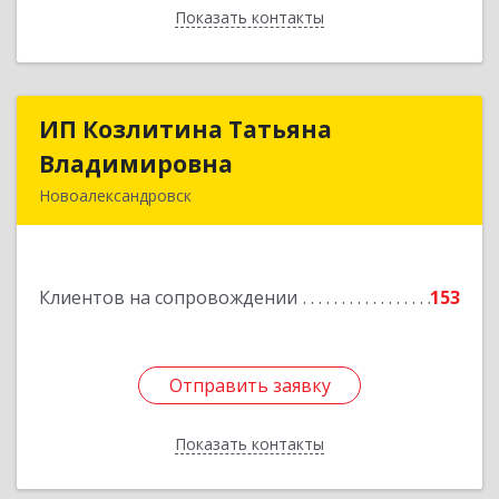
Показать контакты
Назад
ИП Козлитина Татьяна
ИП Козлитина Татьяна
Владимировна
Владимировна
Новоалександровск
356000, Ставропольский край,
Новоалександровск г, Гайдара пер, дом № 25
Клиентов на сопровождении
153
Подробнее
Отправить заявку
Отправить заявку
Показать контакты
Назад