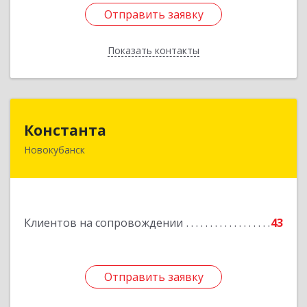
Отправить заявку
Отправить заявку
Показать контакты
Назад
Константа
Константа
Новокубанск
352240, Краснодарский край, Новокубанск г,
Альпийская ул, дом № 22, кв.2
Подробнее
Клиентов на сопровождении
43
Отправить заявку
Отправить заявку