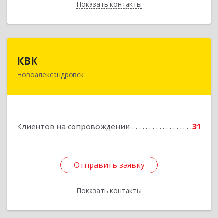
Показать контакты
Назад
КВК
КВК
Новоалександровск
356000, Ставропольский край,
Новоалександровск г, Маршала Жукова ул, дом
№ 50
Подробнее
Клиентов на сопровождении
31
Отправить заявку
Отправить заявку
Показать контакты
Назад