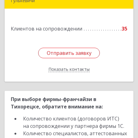
Гулькевичи
352190, Краснодарский край, Гулькевичи г, 50
лет ВЛКСМ ул, дом № 21, кв.2
Клиентов на сопровождении
35
Подробнее
Отправить заявку
Отправить заявку
Показать контакты
Назад
При выборе фирмы-франчайзи в
Тихорецке, обратите внимание на:
Количество клиентов (договоров ИТС)
на сопровождении у партнера фирмы 1С.
Количество специалистов, аттестованных