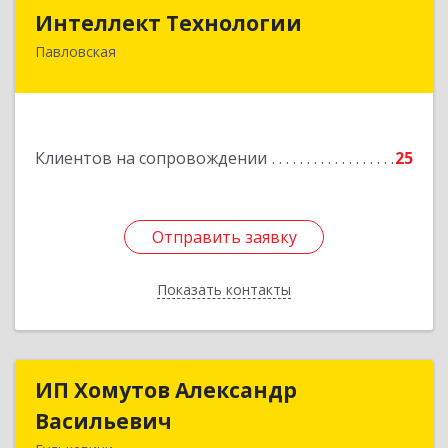
Интеллект Технологии
Интеллект Технологии
Павловская
352040, Краснодарский край, Павловский р-н,
Павловская ст-ца, Октябрьская ул, дом № 214
Подробнее
Клиентов на сопровождении
25
Отправить заявку
Отправить заявку
Показать контакты
Назад
ИП Хомутов Александр
ИП Хомутов Александр
Васильевич
Васильевич