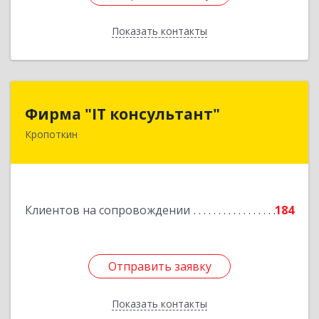
Показать контакты
Назад
Фирма "IT консультант"
Фирма "IT консультант"
Кропоткин
352389, Краснодарский край, Кавказский р-н,
Кропоткин г, Пушкина ул, дом № 294, оф.2,3
Подробнее
Клиентов на сопровождении
184
Отправить заявку
Отправить заявку
Показать контакты
Назад