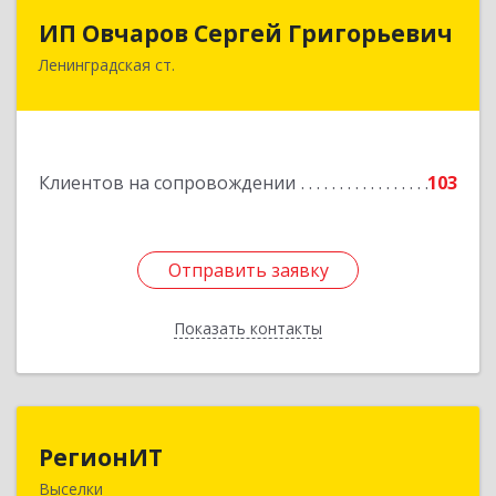
ИП Овчаров Сергей Григорьевич
ИП Овчаров Сергей Григорьевич
Ленинградская ст.
353740, Краснодарский край, Ленинградский р-
н, Ленинградская ст-ца, Космонавтов ул, дом
№ 73
Подробнее
Клиентов на сопровождении
103
Отправить заявку
Отправить заявку
Показать контакты
Назад
РегионИТ
РегионИТ
Выселки
353103, Краснодарский край, м.р-н