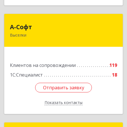
А-Софт
А-Софт
Выселки
353100, Краснодарский край, Выселковский
район, Выселки ст-ца, Степная ул, дом № 1
Подробнее
Клиентов на сопровождении
119
1С:Специалист
18
Отправить заявку
Отправить заявку
Показать контакты
Назад