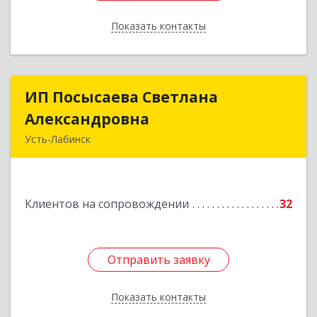
Показать контакты
Назад
ИП Посысаева Светлана
ИП Посысаева Светлана
Александровна
Александровна
Усть-Лабинск
352330, Краснодарский край, Усть-Лабинск г,
Зои Космодемьянской ул, дом № 192
Клиентов на сопровождении
32
Подробнее
Отправить заявку
Отправить заявку
Показать контакты
Назад