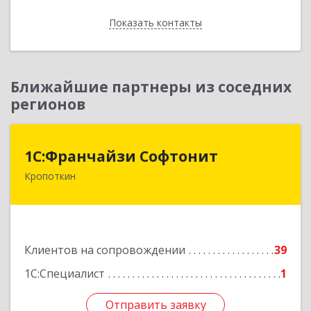
Показать контакты
Назад
Ближайшие партнеры из соседних
регионов
1С:Франчайзи Софтонит
1С:Франчайзи Софтонит
Кропоткин
352380, Краснодарский край, Кавказский р-н,
Кропоткин г, Коммунальный пер, дом № 8
Подробнее
Клиентов на сопровождении
39
1С:Специалист
1
Отправить заявку
Отправить заявку