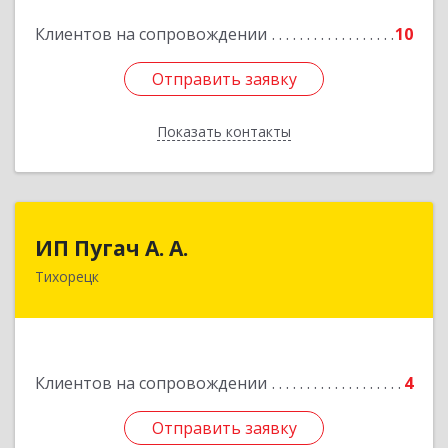
Подробнее
Клиентов на сопровождении
10
Отправить заявку
Отправить заявку
Показать контакты
Назад
ИП Пугач А. А.
ИП Пугач А. А.
Тихорецк
352114, Краснодарский край, Тихорецкий р-н,
Еремизино-Борисовская ст, Школьная ул, дом
№ 97
Подробнее
Клиентов на сопровождении
4
Отправить заявку
Отправить заявку