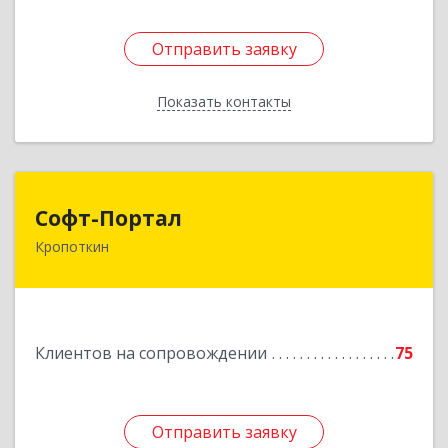
Отправить заявку
Отправить заявку
Показать контакты
Назад
Софт-Портал
Софт-Портал
Кропоткин
352395, Краснодарский край, Кавказский р-н,
Кропоткин г, Лесной пер, дом № 15, кв.61
Подробнее
Клиентов на сопровождении
75
Отправить заявку
Отправить заявку