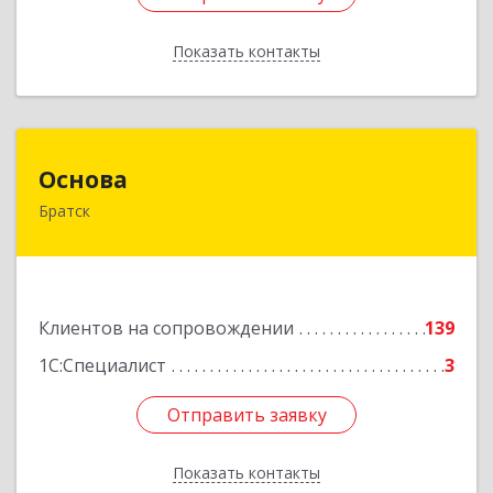
Показать контакты
Назад
Основа
Основа
Братск
665700, Иркутская обл, Братск г, Ленина
(Центральный ж/р) пр-кт, дом № 6, оф.1001
Подробнее
Клиентов на сопровождении
139
1С:Специалист
3
Отправить заявку
Отправить заявку
Показать контакты
Назад