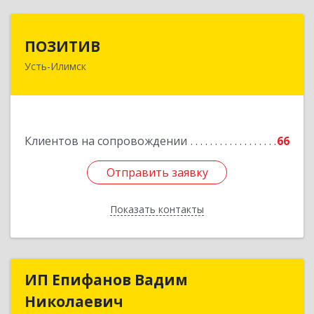
ПОЗИТИВ
ПОЗИТИВ
Усть-Илимск
666679, Иркутская обл, Усть-Илимск г, Дружбы
Народов пр-кт, дом № 12, кв.60
Подробнее
Клиентов на сопровождении
66
Отправить заявку
Отправить заявку
Показать контакты
Назад
ИП Епифанов Вадим
ИП Епифанов Вадим
Николаевич
Николаевич