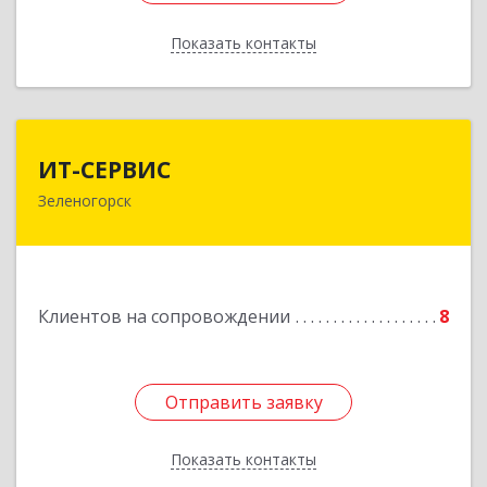
Показать контакты
Назад
ИТ-СЕРВИС
ИТ-СЕРВИС
Зеленогорск
663690, Красноярский край, Зеленогорск г,
Гагарина ул, дом № 34
Подробнее
Клиентов на сопровождении
8
Отправить заявку
Отправить заявку
Показать контакты
Назад