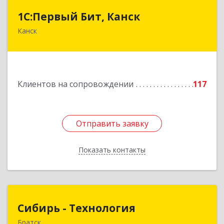
1С:Первый Бит, Канск
1С:Первый Бит, Канск
Канск
663600, Красноярский край, Канск г, 30 лет
ВЛКСМ ул, дом № 20, пом.25
Подробнее
Клиентов на сопровождении
117
Отправить заявку
Отправить заявку
Показать контакты
Назад
Сибирь - Технология
Сибирь - Технология
Братск