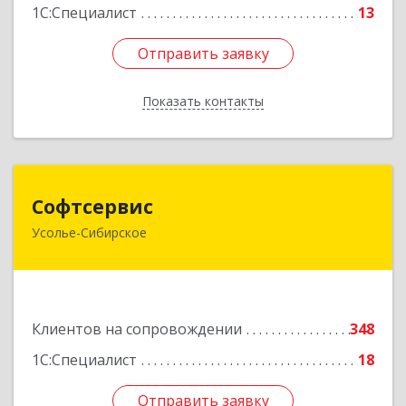
1С:Специалист
13
Отправить заявку
Отправить заявку
Показать контакты
Назад
Софтсервис
Софтсервис
Усолье-Сибирское
665451, Иркутская обл, Усолье-Сибирское г,
Интернациональная ул, дом № 87
Подробнее
Клиентов на сопровождении
348
1С:Специалист
18
Отправить заявку
Отправить заявку