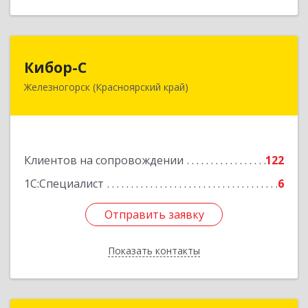
Кибор-С
Кибор-С
Железногорск (Красноярский край)
662973, Красноярский край, Железногорск г,
Белорусская ул, дом № 30 Б, пом.16
Подробнее
Клиентов на сопровождении
122
1С:Специалист
6
Отправить заявку
Отправить заявку
Показать контакты
Назад