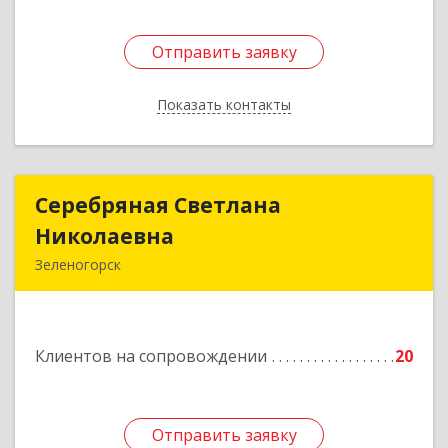
Отправить заявку
Отправить заявку
Показать контакты
Назад
Серебряная Светлана
Серебряная Светлана
Николаевна
Николаевна
Зеленогорск
663690, Краноярский край, Зленогорск г,
Энергетиков, дом № 14, кв.37
Клиентов на сопровождении
20
Подробнее
Отправить заявку
Отправить заявку