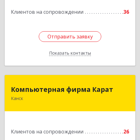
Подробнее
Клиентов на сопровождении
36
Отправить заявку
Отправить заявку
Показать контакты
Назад
Компьютерная фирма Карат
Компьютерная фирма Карат
Канск
663600, Красноярский край, Канск г,
Пролетарская ул, дом № 34
Подробнее
Клиентов на сопровождении
26