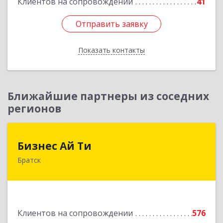
Клиентов на сопровождении
41
Отправить заявку
Отправить заявку
Показать контакты
Назад
Ближайшие партнеры из соседних
регионов
Бизнес Ай Ти
Бизнес Ай Ти
Братск
665717, Иркутская обл, Братск г, Центральный
жилрайон, Мира ул, дом № 27B, оф.14
Подробнее
Клиентов на сопровождении
576