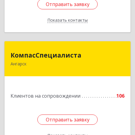
Отправить заявку
Отправить заявку
Показать контакты
Назад
КомпасСпециалиста
КомпасСпециалиста
Ангарск
665826, Иркутская обл, Ангарск г, 12А мкр, дом
№ 7, 86
Подробнее
Клиентов на сопровождении
106
Отправить заявку
Отправить заявку