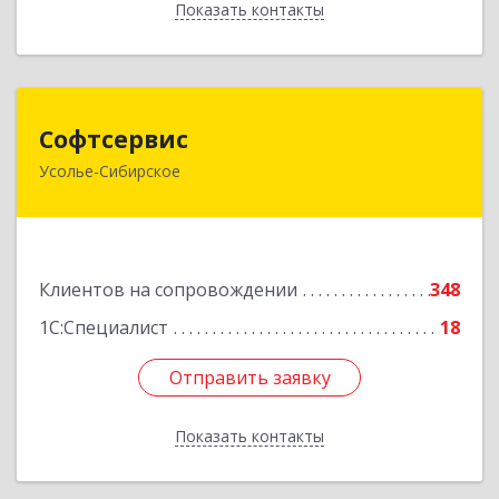
Показать контакты
Назад
Софтсервис
Софтсервис
Усолье-Сибирское
665451, Иркутская обл, Усолье-Сибирское г,
Интернациональная ул, дом № 87
Подробнее
Клиентов на сопровождении
348
1С:Специалист
18
Отправить заявку
Отправить заявку
Показать контакты
Назад