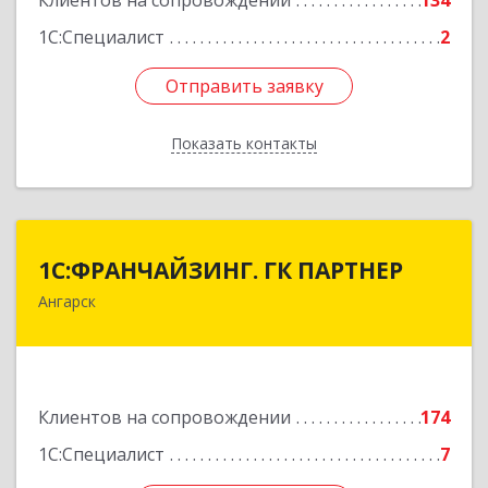
Клиентов на сопровождении
134
1С:Специалист
2
Отправить заявку
Отправить заявку
Показать контакты
Назад
1С:ФРАНЧАЙЗИНГ. ГК ПАРТНЕР
1С:ФРАНЧАЙЗИНГ. ГК ПАРТНЕР
Ангарск
665813, Иркутская обл, Ангарск г, 81 кв-л,
строение 3, оф.104
Подробнее
Клиентов на сопровождении
174
1С:Специалист
7