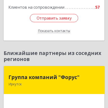
Подробнее
Клиентов на сопровождении
57
Отправить заявку
Отправить заявку
Показать контакты
Назад
Ближайшие партнеры из соседних
регионов
Группа компаний "Форус"
Группа компаний "Форус"
Иркутск
664007, Иркутская обл, Иркутск г, Ямская ул,
дом № 1, корпус 1, оф.1
Подробнее