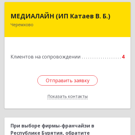
МЕДИАЛАЙН (ИП Катаев В. Б.)
МЕДИАЛАЙН (ИП Катаев В. Б.)
Черемхово
665413, Иркутская обл, Черемхово г, Ленина ул,
дом № 5, оф.328
Подробнее
Клиентов на сопровождении
4
Отправить заявку
Отправить заявку
Показать контакты
Назад
При выборе фирмы-франчайзи в
Республике Бурятия, обратите