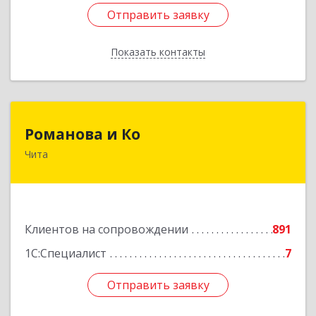
Отправить заявку
Отправить заявку
Показать контакты
Назад
Романова и Ко
Романова и Ко
Чита
672000, Забайкальский край, Чита г, Анохина
ул, дом № 91, оф.703, а/я 1062
Подробнее
Клиентов на сопровождении
891
1С:Специалист
7
Отправить заявку
Отправить заявку