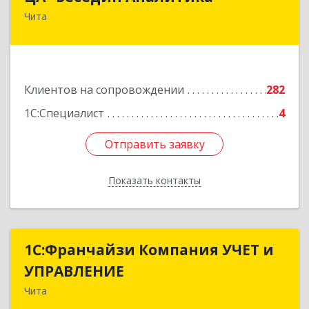
Чита
672039, Забайкальский край, Чита г,
Красноярская ул, дом № 24, корпус а, оф.401
Подробнее
Клиентов на сопровождении
282
1С:Специалист
4
Отправить заявку
Отправить заявку
Показать контакты
Назад
1С:Франчайзи Компания УЧЕТ и
1С:Франчайзи Компания УЧЕТ и
УПРАВЛЕНИЕ
УПРАВЛЕНИЕ
Чита
672038, Забайкальский край, Чита г, Нагорная