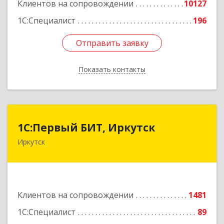
Клиентов на сопровождении
10127
1С:Специалист
196
Отправить заявку
Отправить заявку
Показать контакты
Назад
1С:Первый БИТ, Иркутск
1С:Первый БИТ, Иркутск
Иркутск
664007, Иркутская обл, Иркутск г, Декабрьских
Событий ул, дом № 125, оф.500
Подробнее
Клиентов на сопровождении
1481
1С:Специалист
89