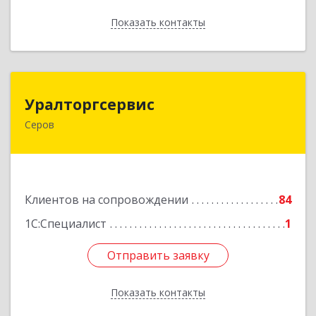
Показать контакты
Назад
Уралторгсервис
Уралторгсервис
Серов
624980, Свердловская обл, Серов г, Кирова ул,
дом № 2
Подробнее
Клиентов на сопровождении
84
1С:Специалист
1
Отправить заявку
Отправить заявку
Показать контакты
Назад