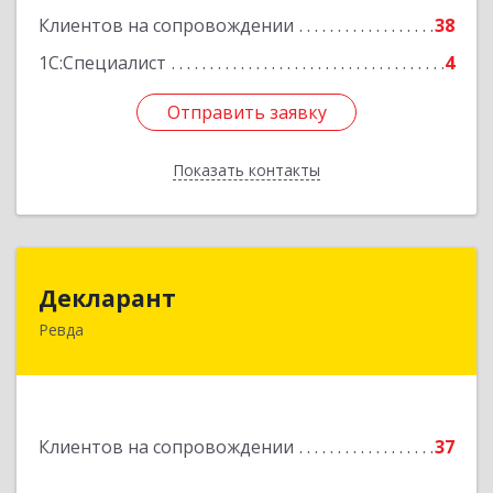
Клиентов на сопровождении
38
Подробнее
1С:Специалист
4
Отправить заявку
Отправить заявку
Показать контакты
Назад
Декларант
Декларант
Ревда
623280, Свердловская обл, Ревда г, Азина ул,
дом № 81, оф.223
Подробнее
Клиентов на сопровождении
37