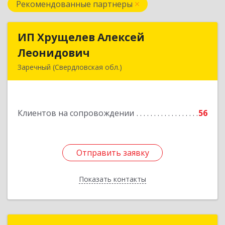
Рекомендованные партнеры
ИП Хрущелев Алексей
ИП Хрущелев Алексей
Леонидович
Леонидович
Заречный (Свердловская обл.)
624250, Свердловская обл, Заречный г,
Курчатова ул, дом № 27/2, кв.57
Клиентов на сопровождении
56
Подробнее
Отправить заявку
Отправить заявку
Показать контакты
Назад