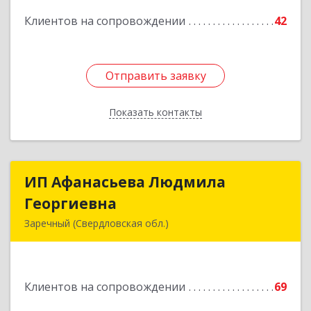
Подробнее
Клиентов на сопровождении
42
Отправить заявку
Отправить заявку
Показать контакты
Назад
ИП Афанасьева Людмила
ИП Афанасьева Людмила
Георгиевна
Георгиевна
Заречный (Свердловская обл.)
624250, Свердловская обл, Заречный г,
Алещенкова ул, дом № 4, кв.46
Клиентов на сопровождении
69
Подробнее