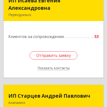
ИП Исаева Евгения
ИП Исаева Евгения
Александровна
Александровна
Первоуральск
Подробнее
Клиентов на сопровождении
53
Отправить заявку
Отправить заявку
Показать контакты
Назад
ИП Старцев Андрей Павлович
ИП Старцев Андрей Павлович
Алапаевск
624601, Свердловская обл, Алапаевск г,