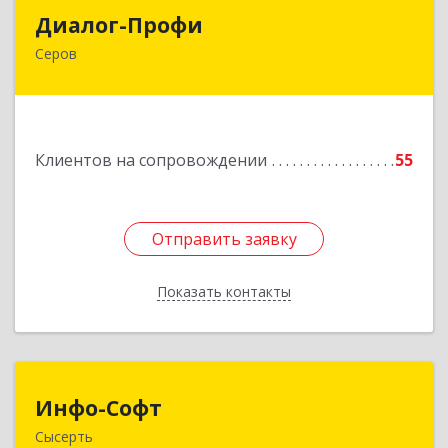
Диалог-Профи
Диалог-Профи
Серов
624980, Свердловская обл, Серов г, Короленко
ул, дом № 7/29, кв.2
Подробнее
Клиентов на сопровождении
55
Отправить заявку
Отправить заявку
Показать контакты
Назад
Инфо-Софт
Инфо-Софт
Сысерть
624021, Свердловская обл, Сысерть г, Коммуны