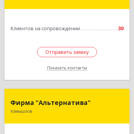
ул, дом № 39, кв.13
Подробнее
Клиентов на сопровождении
30
Отправить заявку
Отправить заявку
Показать контакты
Назад
Фирма "Альтернатива"
Фирма "Альтернатива"
Камышлов
624860, Свердловская обл, Камышлов г, Ленина
ул, дом № 30