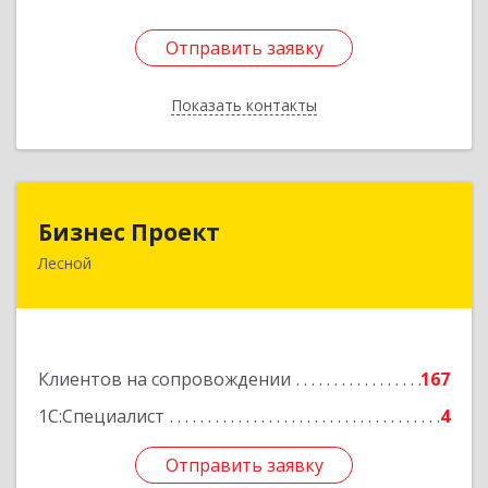
Отправить заявку
Отправить заявку
Показать контакты
Назад
Бизнес Проект
Бизнес Проект
Лесной
624200, Свердловская обл, Лесной г, Сиротина
ул, дом № 11
Подробнее
Клиентов на сопровождении
167
1С:Специалист
4
Отправить заявку
Отправить заявку