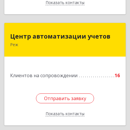
Показать контакты
Назад
Центр автоматизации учетов
Центр автоматизации учетов
Реж
623750, Свердловская обл, Режевской р-н, Реж
г, Энгельса ул, дом № 6 А
Подробнее
Клиентов на сопровождении
16
Отправить заявку
Отправить заявку
Показать контакты
Назад