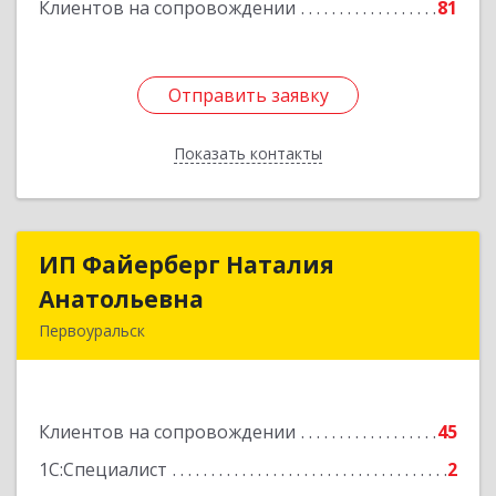
Клиентов на сопровождении
81
Отправить заявку
Отправить заявку
Показать контакты
Назад
ИП Файерберг Наталия
ИП Файерберг Наталия
Анатольевна
Анатольевна
Первоуральск
623119, Свердловская обл, Первоуральск г,
Строителей ул, дом № 38-24
Клиентов на сопровождении
45
Подробнее
1С:Специалист
2