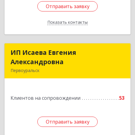
Отправить заявку
Отправить заявку
Показать контакты
Назад
ИП Исаева Евгения
ИП Исаева Евгения
Александровна
Александровна
Первоуральск
Подробнее
Клиентов на сопровождении
53
Отправить заявку
Отправить заявку