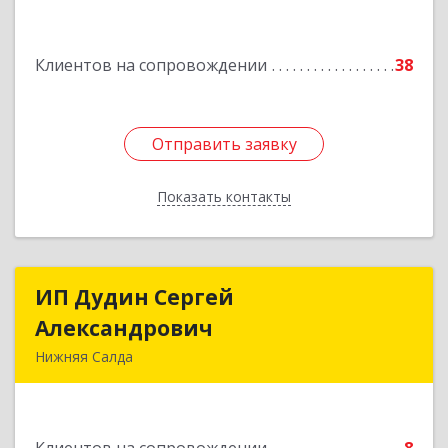
Подробнее
Клиентов на сопровождении
38
Отправить заявку
Отправить заявку
Показать контакты
Назад
ИП Дудин Сергей
ИП Дудин Сергей
Александрович
Александрович
Нижняя Салда
624740, Свердловская обл, Нижняя Салда г,
Энгельса ул, дом № 98