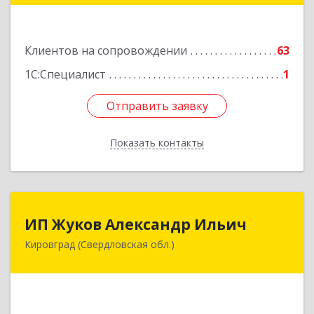
Подробнее
Клиентов на сопровождении
63
1С:Специалист
1
Отправить заявку
Отправить заявку
Показать контакты
Назад
ИП Жуков Александр Ильич
ИП Жуков Александр Ильич
Кировград (Свердловская обл.)
624140, Свердловская обл, Кировград г,
Свердлова ул, дом № 68Б, оф.61
Подробнее