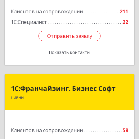
Подробнее
Клиентов на сопровождении
211
1С:Специалист
22
Отправить заявку
Отправить заявку
Показать контакты
Назад
1C:Франчайзинг. Бизнес Софт
1C:Франчайзинг. Бизнес Софт
Ливны
303851, Орловская обл, Ливны г, Гайдара ул,
дом № 2, кв.124
Подробнее
Клиентов на сопровождении
58