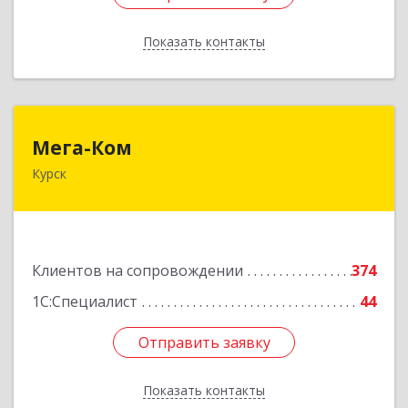
Показать контакты
Назад
Мега-Ком
Мега-Ком
Курск
305001, Курская обл, Курск г, Красной Армии ул,
дом № 23 А
Подробнее
Клиентов на сопровождении
374
1С:Специалист
44
Отправить заявку
Отправить заявку
Показать контакты
Назад