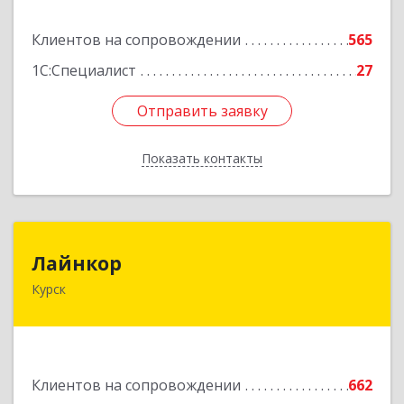
Подробнее
Клиентов на сопровождении
565
1С:Специалист
27
Отправить заявку
Отправить заявку
Показать контакты
Назад
Лайнкор
Лайнкор
Курск
305021, Курская обл, Курск г, Победы пр-кт, дом
№ 10, оф.№64
Подробнее
Клиентов на сопровождении
662