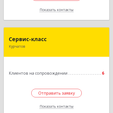
Показать контакты
Назад
Сервис-класс
Сервис-класс
Курчатов
307251, Курская обл, Курчатовский р-н,
Курчатов г, Коммунистический пр-т, дом № 30,
корпус А
Подробнее
Клиентов на сопровождении
6
Отправить заявку
Отправить заявку
Показать контакты
Назад