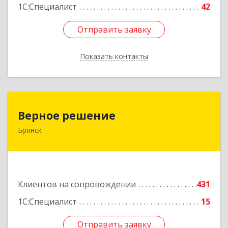
1С:Специалист
42
Отправить заявку
Отправить заявку
Показать контакты
Назад
Верное решение
Верное решение
Брянск
241035, Брянская обл, Брянск г, Ульянова ул,
дом № 4, оф.307
Подробнее
Клиентов на сопровождении
431
1С:Специалист
15
Отправить заявку
Отправить заявку