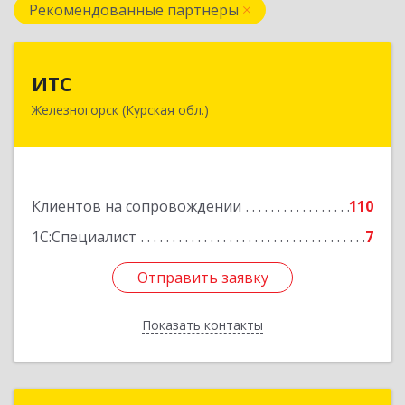
Рекомендованные партнеры
ИТС
ИТС
Железногорск (Курская обл.)
307178, Курская обл, Железногорск г,
Димитрова ул, дом № 3, корпус 5, оф.5
Подробнее
Клиентов на сопровождении
110
1С:Специалист
7
Отправить заявку
Отправить заявку
Показать контакты
Назад