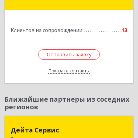
Железногорск г, Автолюбителей пер, дом № 5,
офис 7
Подробнее
Клиентов на сопровождении
13
Отправить заявку
Отправить заявку
Показать контакты
Назад
Ближайшие партнеры из соседних
регионов
Дейта Сервис
Дейта Сервис