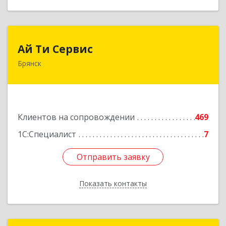
Ай Ти Сервис
Ай Ти Сервис
Брянск
241035, Брянская обл, Брянск г, Брянской
Пролетарской Дивизии ул, дом № 9
Подробнее
Клиентов на сопровождении
469
1С:Специалист
7
Отправить заявку
Отправить заявку
Показать контакты
Назад