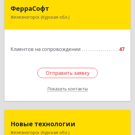
ФерраСофт
ФерраСофт
Железногорск (Курская обл.)
307179, Курская обл, Железногорск г, Ленина ул,
дом № 92, корпус 1, оф.2-34
Подробнее
Клиентов на сопровождении
47
Отправить заявку
Отправить заявку
Показать контакты
Назад
Новые технологии
Новые технологии
Железногорск (Курская обл.)
307170, Курская обл, Железногорский р-н,