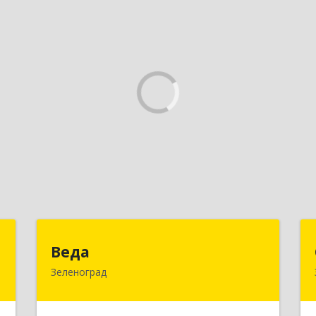
Т
Веда
Веда
Зеленоград
,
124683, Москва г, Зеленоград г,
5
корпус 1504, н.п.II