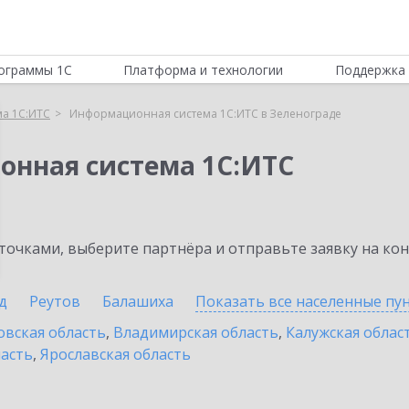
ограммы 1С
Платформа и технологии
Поддержка 
а 1С:ИТС
Информационная система 1С:ИТС в Зеленограде
онная система 1С:ИТС
очками, выберите партнёра и отправьте заявку на ко
д
Реутов
Балашиха
Показать все населенные
пу
овская область
,
Владимирская область
,
Калужская облас
ласть
,
Ярославская область