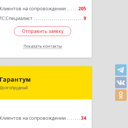
Подробнее
Клиентов на сопровождении
205
1С:Специалист
9
Отправить заявку
Отправить заявку
Показать контакты
Назад
Гарантум
Гарантум
Долгопрудный
141707, Московская обл,
Долгопрудный г, Заводская ул, дом №
7
Подробнее
Клиентов на сопровождении
34