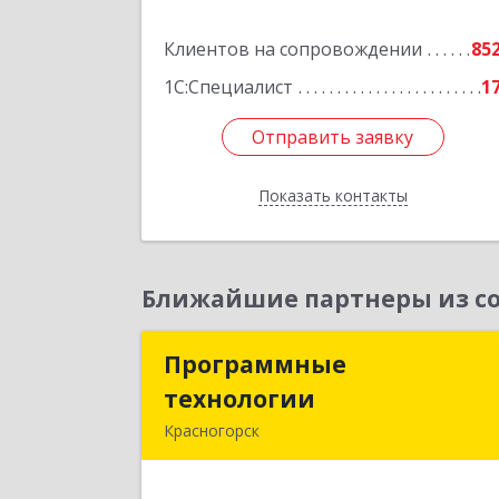
Подробне
Клиентов на сопровождении
85
1С:Специалист
1
Отправить заявку
Отправить заявку
Показать контакты
Назад
Ближайшие партнеры из со
Программные
Программны
технологии
технологи
Красногорск
143408, Московская обл
Красногорский р-н, Красногорск г