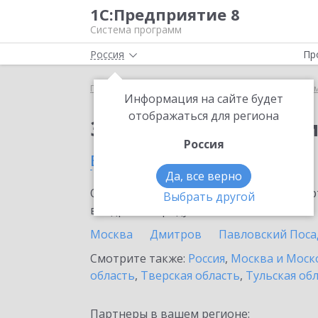
1С:Предприятие 8
Система программ
Россия
Пр
Главная
Сервисы ИТС
Информационная систем
Информация на сайте будет
отображаться для региона
Заказать Информаци
Россия
в Зеленограде
Да, все верно
Ознакомьтесь с информационными карт
Выбрать другой
внедрение продукта.
Москва
Дмитров
Павловский Поса
Смотрите также:
Россия
,
Москва и Моск
область
,
Тверская область
,
Тульская об
Партнеры в вашем регионе: