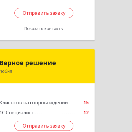
Отправить заявку
Отправить заявку
Показать контакты
Назад
Верное решение
Верное решение
Лобня
141730, Московская обл, Лобня г,
Чехова ул, дом № 12, кв.68
Подробнее
Клиентов на сопровождении
15
1С:Специалист
12
Отправить заявку
Отправить заявку