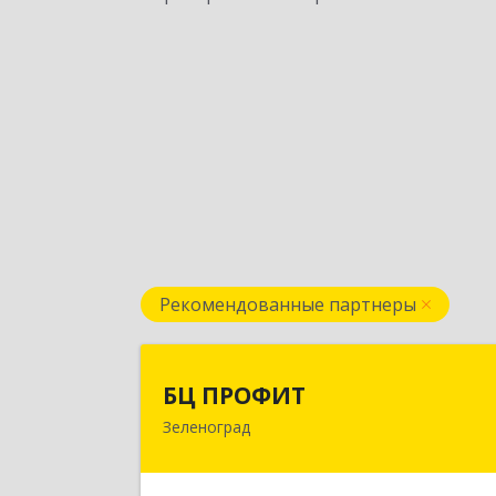
Рекомендованные партнеры
БЦ ПРОФИ
БЦ ПРОФИТ
Зеленоград
124482, Москва г, Зеленоград г
корпус 340, этаж 1, пом.Х, ком.1-