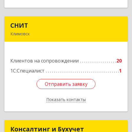
СНИТ
СНИТ
Климовск
142180, Московская обл, Климовск г, Советская
ул, дом № 14
Клиентов на сопровождении
20
Подробнее
1С:Специалист
1
Отправить заявку
Отправить заявку
Показать контакты
Назад
Консалтинг и Бухучет
Консалтинг и Бухучет