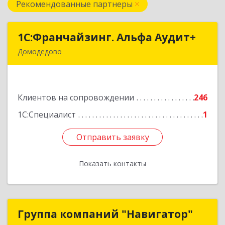
Рекомендованные партнеры
1С:Франчайзинг. Альфа Аудит+
1С:Франчайзинг. Альфа Аудит+
Домодедово
142001, Московская обл, Домодедово г,
Северный мкр, Каширское ш, дом № 7, оф.41
Клиентов на сопровождении
246
Подробнее
1С:Специалист
1
Отправить заявку
Отправить заявку
Показать контакты
Назад
Группа компаний "Навигатор"
Группа компаний "Навигатор"