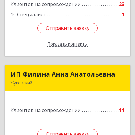
Клиентов на сопровождении
23
Подробнее
1С:Специалист
1
Отправить заявку
Отправить заявку
Показать контакты
Назад
ИП Филина Анна Анатольевна
ИП Филина Анна Анатольевна
Жуковский
140180, Московская обл, Жуковский г,
Баженова ул, дом № 19, кв.20
Клиентов на сопровождении
11
Подробнее
Отправить заявку
Отправить заявку