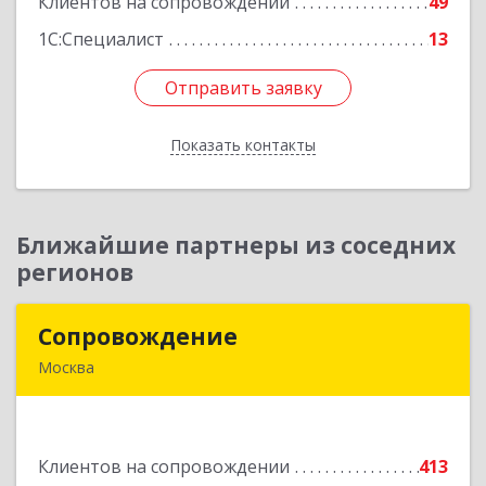
Клиентов на сопровождении
49
Подробнее
1С:Специалист
13
Отправить заявку
Отправить заявку
Показать контакты
Назад
Ближайшие партнеры из соседних
регионов
Сопровождение
Сопровождение
Москва
117198, Москва г, Саморы Машела ул, дом № 8,
корпус 1, кв.233
Клиентов на сопровождении
413
Подробнее