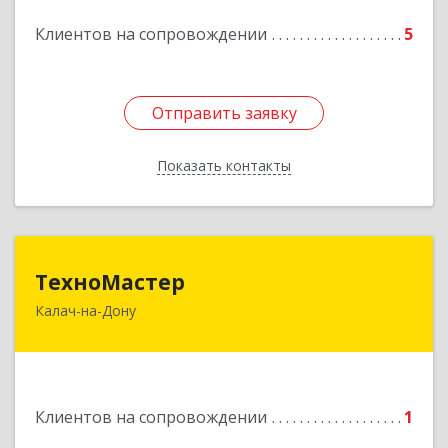
Клиентов на сопровождении
5
Отправить заявку
Отправить заявку
Показать контакты
Назад
ТехноМастер
ТехноМастер
Калач-на-Дону
404503, Волгоградская обл, Калач-на-Дону г,
Пархоменко ул, дом № 4, кв. 56
Подробнее
Клиентов на сопровождении
1