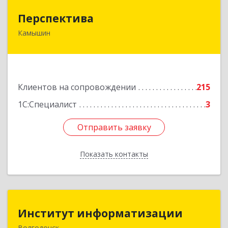
Перспектива
Перспектива
Камышин
403850, Волгоградская обл, Камышин г,
Леонова ул, дом № 26
Подробнее
Клиентов на сопровождении
215
1С:Специалист
3
Отправить заявку
Отправить заявку
Показать контакты
Назад
Институт информатизации
Институт информатизации
Волгодонск