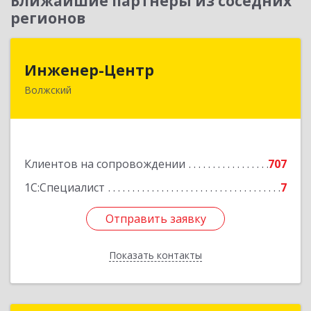
Ближайшие партнеры из соседних
регионов
Инженер-Центр
Инженер-Центр
Волжский
404120, Волгоградская обл, Волжский г, им
генерала Карбышева ул, дом № 76
Подробнее
Клиентов на сопровождении
707
1С:Специалист
7
Отправить заявку
Отправить заявку
Показать контакты
Назад