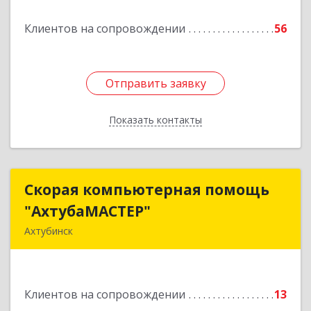
Подробнее
Клиентов на сопровождении
56
Отправить заявку
Отправить заявку
Показать контакты
Назад
Скорая компьютерная помощь
Скорая компьютерная помощь
"АхтубаМАСТЕР"
"АхтубаМАСТЕР"
Ахтубинск
416506, Астраханская обл, Ахтубинский р-н,
Ахтубинск г, Буденного ул, дом № 7, кв.30
Клиентов на сопровождении
13
Подробнее