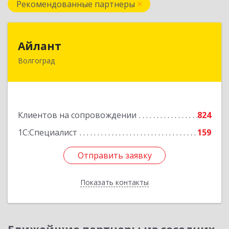
Рекомендованные партнеры
Айлант
Айлант
Волгоград
400001, Волгоградская обл, Волгоград г, им
Канунникова ул, дом № 11А
Подробнее
Клиентов на сопровождении
824
1С:Специалист
159
Отправить заявку
Отправить заявку
Показать контакты
Назад