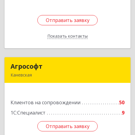
Отправить заявку
Отправить заявку
Показать контакты
Назад
Агрософт
Агрософт
Каневская
353730, Краснодарский край, Каневская ст-ца,
Гагарина ул, дом № 13
Клиентов на сопровождении
50
Подробнее
1С:Специалист
9
Отправить заявку
Отправить заявку