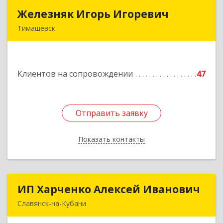
Железняк Игорь Игоревич
Железняк Игорь Игоревич
Тимашевск
352700, Краснодарский край, Тимашевский р-н,
Тимашевск г, Смоленская ул, 42
Клиентов на сопровождении
47
Подробнее
Отправить заявку
Отправить заявку
Показать контакты
Назад
ИП Харченко Алексей Иванович
ИП Харченко Алексей Иванович
Славянск-на-Кубани
353 579, Краснодарский край, ст.Петровская,