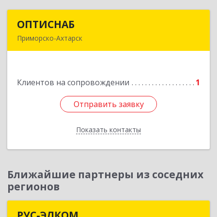
ОПТИСНАБ
ОПТИСНАБ
Приморско-Ахтарск
353864, Краснодарский край, Приморско-
Ахтарский р-он, Приморско-Ахтарск г, Юности
ул, дом № 19
Клиентов на сопровождении
1
Подробнее
Отправить заявку
Отправить заявку
Показать контакты
Назад
Ближайшие партнеры из соседних
регионов
РУС-ЭЛКОМ
РУС-ЭЛКОМ