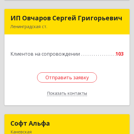
ИП Овчаров Сергей Григорьевич
ИП Овчаров Сергей Григорьевич
Ленинградская ст.
353740, Краснодарский край, Ленинградский р-
н, Ленинградская ст-ца, Космонавтов ул, дом
№ 73
Клиентов на сопровождении
103
Подробнее
Отправить заявку
Отправить заявку
Показать контакты
Назад
Софт Альфа
Софт Альфа
Каневская