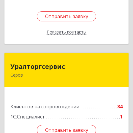
Отправить заявку
Отправить заявку
Показать контакты
Назад
Уралторгсервис
Уралторгсервис
Серов
624980, Свердловская обл, Серов г, Кирова ул,
дом № 2
Подробнее
Клиентов на сопровождении
84
1С:Специалист
1
Отправить заявку
Отправить заявку