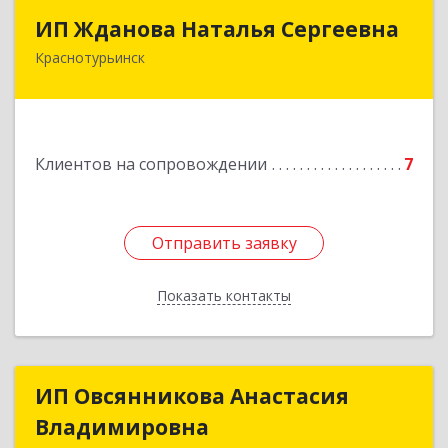
ИП Жданова Наталья Сергеевна
ИП Жданова Наталья Сергеевна
Краснотурьинск
Подробнее
Клиентов на сопровождении
7
Отправить заявку
Отправить заявку
Показать контакты
Назад
ИП Овсянникова Анастасия
ИП Овсянникова Анастасия
Владимировна
Владимировна