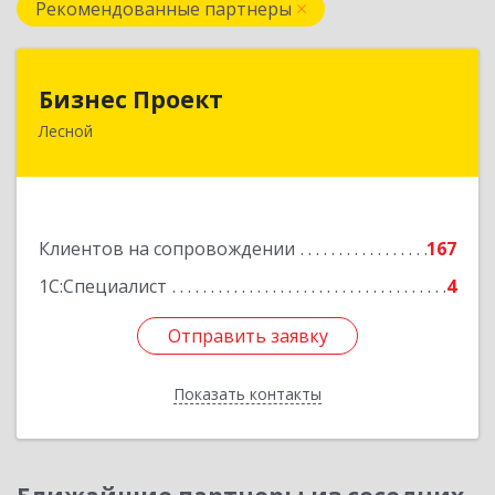
Рекомендованные партнеры
Бизнес Проект
Бизнес Проект
Лесной
624200, Свердловская обл, Лесной г, Сиротина
ул, дом № 11
Подробнее
Клиентов на сопровождении
167
1С:Специалист
4
Отправить заявку
Отправить заявку
Показать контакты
Назад