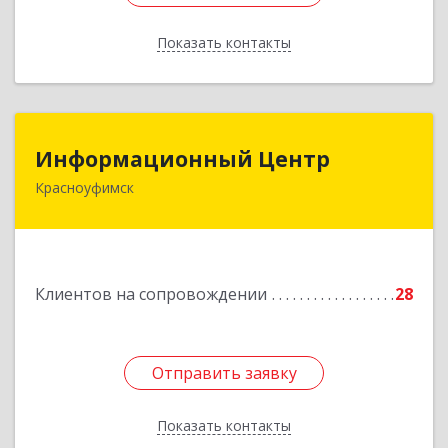
Показать контакты
Назад
Информационный Центр
Информационный Центр
Красноуфимск
623300, Свердловская обл, Красноуфимск г,
Мизерова ул, дом № 112А
Подробнее
Клиентов на сопровождении
28
Отправить заявку
Отправить заявку
Показать контакты
Назад