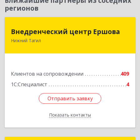
Ближайшие партнеры из соседних
регионов
Внедренческий центр Ершова
Внедренческий центр Ершова
Нижний Тагил
622030, Свердловская обл, Нижний Тагил г,
Черноисточинское ш, дом № 58А, оф.6
Подробнее
Клиентов на сопровождении
409
1С:Специалист
4
Отправить заявку
Отправить заявку
Показать контакты
Назад