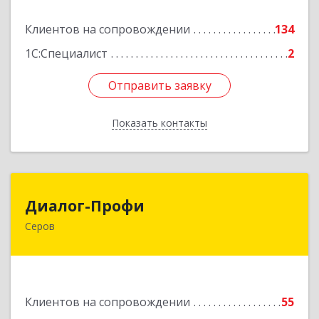
Подробнее
Клиентов на сопровождении
134
1С:Специалист
2
Отправить заявку
Отправить заявку
Показать контакты
Назад
Диалог-Профи
Диалог-Профи
Серов
624980, Свердловская обл, Серов г, Короленко
ул, дом № 7/29, кв.2
Подробнее
Клиентов на сопровождении
55