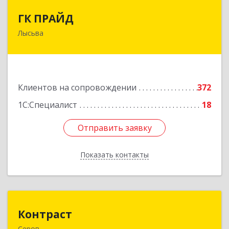
ГК ПРАЙД
ГК ПРАЙД
Лысьва
618909, Пермский край, Лысьва г, Репина ул,
дом № 41
Подробнее
Клиентов на сопровождении
372
1С:Специалист
18
Отправить заявку
Отправить заявку
Показать контакты
Назад
Контраст
Контраст
Серов