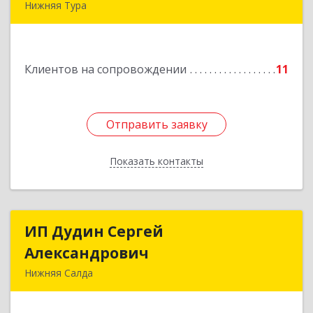
Нижняя Тура
624222, Свердловская обл, Нижняя Тура г,
Машиностроителей ул, дом № 7, кв.30
Клиентов на сопровождении
11
Подробнее
Отправить заявку
Отправить заявку
Показать контакты
Назад
ИП Дудин Сергей
ИП Дудин Сергей
Александрович
Александрович
Нижняя Салда
624740, Свердловская обл, Нижняя Салда г,
Энгельса ул, дом № 98