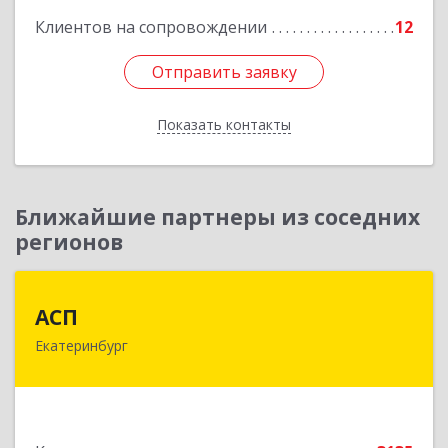
Клиентов на сопровождении
12
Отправить заявку
Отправить заявку
Показать контакты
Назад
Ближайшие партнеры из соседних
регионов
АСП
АСП
Екатеринбург
620075, Свердловская обл, Екатеринбург г,
Карла Либкнехта ул, строение 22, оф.521
Подробнее