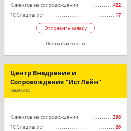
Клиентов на сопровождении
422
Подробнее
1С:Специалист
17
Отправить заявку
Отправить заявку
Показать контакты
Назад
Центр Внедрения и
Центр Внедрения и
Сопровождения "ИстЛайн"
Сопровождения "ИстЛайн"
Кемерово
650000, Кемеровская область - Кузбасс обл, г.о.
Кемеровский, Кемерово г, Мичурина ул, дом №
13А, этаж 3, пом.2, оф.301
Клиентов на сопровождении
396
Подробнее
1С:Специалист
26