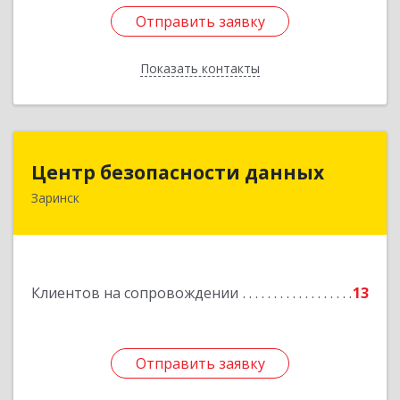
Отправить заявку
Отправить заявку
Показать контакты
Назад
Центр безопасности данных
Центр безопасности данных
Заринск
659100, Алтайский край, Заринск г, Таратынова
ул, дом № 11, кв.9
Подробнее
Клиентов на сопровождении
13
Отправить заявку
Отправить заявку