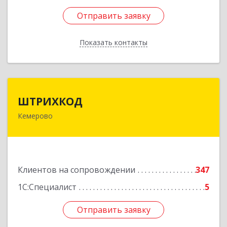
Отправить заявку
Отправить заявку
Показать контакты
Назад
ШТРИХКОД
ШТРИХКОД
Кемерово
650043, Кемеровская область - Кузбасс обл,
Кемерово г, Красноармейская ул, дом № 121
Подробнее
Клиентов на сопровождении
347
1С:Специалист
5
Отправить заявку
Отправить заявку