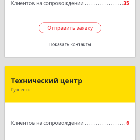
Клиентов на сопровождении
35
Отправить заявку
Отправить заявку
Показать контакты
Назад
Технический центр
Технический центр
Гурьевск
652780, Кемеровская область - Кузбасс,
Гурьевский р-н, Гурьевск г, Кирова ул, дом № 6
Подробнее
Клиентов на сопровождении
6