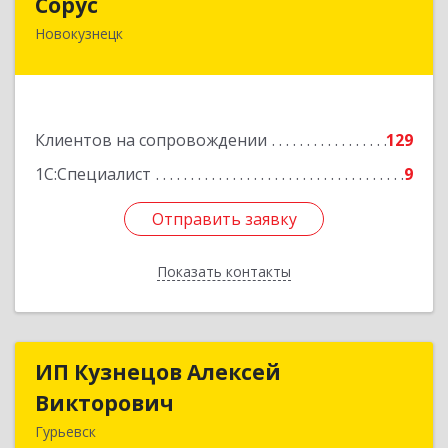
Сорус
Новокузнецк
654005, Кемеровская область - Кузбасс,
Новокузнецк г, Строителей пр-кт, дом № 38,
кв.11
Подробнее
Клиентов на сопровождении
129
1С:Специалист
9
Отправить заявку
Отправить заявку
Показать контакты
Назад
ИП Кузнецов Алексей
ИП Кузнецов Алексей
Викторович
Викторович
Гурьевск