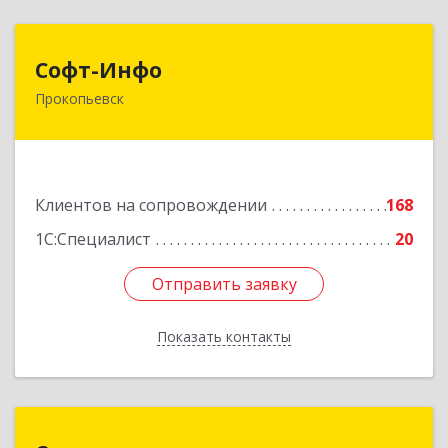
Софт-Инфо
Софт-Инфо
Прокопьевск
653039, Кемеровская область - Кузбасс,
Прокопьевск г, Институтская ул, дом № 9а,
оф.15
Подробнее
Клиентов на сопровождении
168
1С:Специалист
20
Отправить заявку
Отправить заявку
Показать контакты
Назад
Сорус