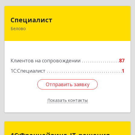
Специалист
Специалист
Белово
Кемеровская обл, Белово г, Ленина ул, дом №
31-2
Подробнее
Клиентов на сопровождении
87
1С:Специалист
1
Отправить заявку
Отправить заявку
Показать контакты
Назад
1С:Франчайзинг. IT-решения