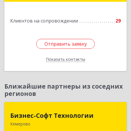
Подробнее
Клиентов на сопровождении
29
Отправить заявку
Отправить заявку
Показать контакты
Назад
Ближайшие партнеры из соседних
регионов
Бизнес-Софт Технологии
Бизнес-Софт Технологии
Кемерово
650992, Кемеровская область - Кузбасс обл,