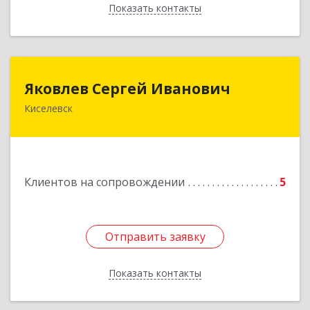
Показать контакты
Назад
Яковлев Сергей Иванович
Яковлев Сергей Иванович
Киселевск
650002, Кемеровская обл, г.Кемерово, пр-т
Шахтеров, дом № 90, кв.104
Подробнее
Клиентов на сопровождении
5
Отправить заявку
Отправить заявку
Показать контакты
Назад