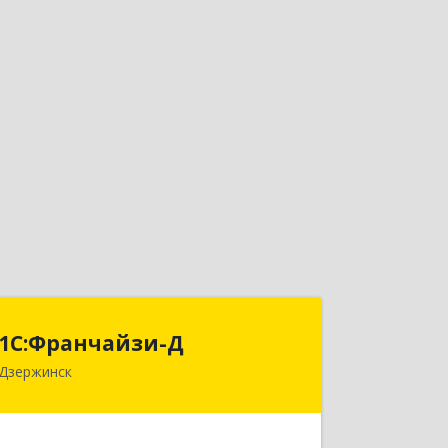
1С:Франчайзи-Д
1С:Франчайзи-Д
Дзержинск
606025, Нижегородская обл,
Дзержинск г, Циолковского пр-кт,
дом № 15