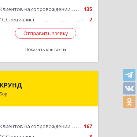
Подробнее
Клиентов на сопровождении
135
1С:Специалист
2
Отправить заявку
Отправить заявку
Показать контакты
Назад
КРУНД
КРУНД
Бор
606440, Нижегородская обл, Бор г,
Профсоюзная ул, дом № 6
Подробнее
Клиентов на сопровождении
167
1С:Специалист
8