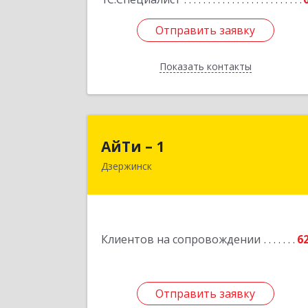
Отправить заявку
Отправить заявку
Показать контакты
Назад
АйТи – 
АйТи – 1
Дзержинск
606015, Нижегородская обл
Дзержинск г, Ленина пр-кт, дом № 8
кв.2
Подробне
Клиентов на сопровождении
6
Отправить заявку
Отправить заявку