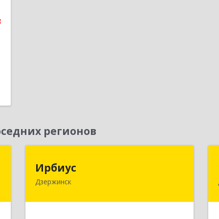
3
е
1
седних регионов
Н
Ирбиус
Ирбиус
Дзержинск
д
606016, Нижегородская обл,
д
Дзержинск г, Студенческая ул, дом №
,
30
1