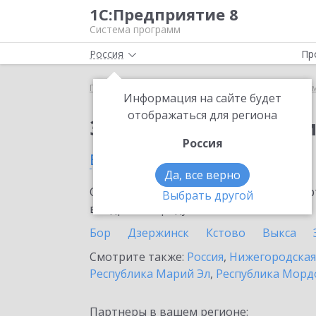
1С:Предприятие 8
Система программ
Россия
Пр
Главная
Сервисы ИТС
Информационная систем
Информация на сайте будет
отображаться для региона
Заказать Информаци
Россия
в Арзамасе
Да, все верно
Ознакомьтесь с информационными карт
Выбрать другой
внедрение продукта.
Бор
Дзержинск
Кстово
Выкса
Смотрите также:
Россия
,
Нижегородская
Республика Марий Эл
,
Республика Морд
Партнеры в вашем регионе: