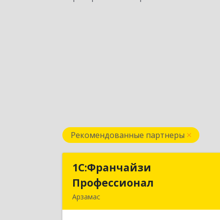
Рекомендованные партнеры
1С:Франчайзи
1С:Франчайз
Профессионал
Профессиона
Арзамас
607227, Нижегородская обл, Арзама
г, Кирова ул, дом № 56, кв.