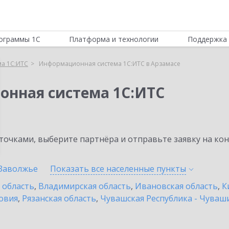
ограммы 1С
Платформа и технологии
Поддержка 
а 1С:ИТС
Информационная система 1С:ИТС в Арзамасе
онная система 1С:ИТС
очками, выберите партнёра и отправьте заявку на ко
Заволжье
Показать все населенные
пункты
 область
,
Владимирская область
,
Ивановская область
,
К
овия
,
Рязанская область
,
Чувашская Республика - Чуваш