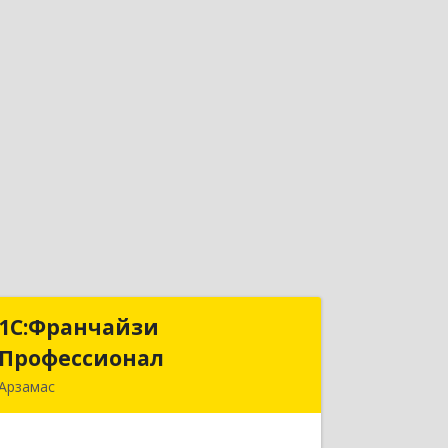
1С:Франчайзи
1С:Франчайзи
Профессионал
Профессионал
Арзамас
607227, Нижегородская обл, Арзамас
г, Кирова ул, дом № 56, кв.6