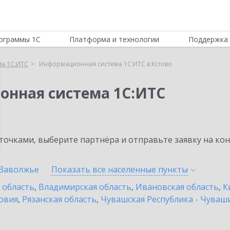
ограммы 1С
Платформа и технологии
Поддержка 
а 1С:ИТС
Информационная система 1С:ИТС в Кстово
онная система 1С:ИТС
очками, выберите партнёра и отправьте заявку на ко
Заволжье
Показать все населенные
пункты
 область
,
Владимирская область
,
Ивановская область
,
К
овия
,
Рязанская область
,
Чувашская Республика - Чуваш