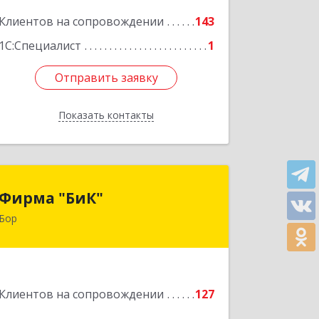
Клиентов на сопровождении
143
Подробнее
1С:Специалист
1
Отправить заявку
Отправить заявку
Показать контакты
Назад
Фирма "БиК"
Фирма "БиК"
Бор
606440, Нижегородская обл, Бор г,
Советская ул, дом № 11
Подробнее
Клиентов на сопровождении
127