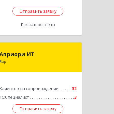
Отправить заявку
Отправить заявку
Показать контакты
Назад
Априори ИТ
Априори ИТ
Бор
606446, Нижегородская обл, Бор г,
Красногорка м-н, дом № 23, корпус 1,
кв.11
Подробнее
Клиентов на сопровождении
32
1С:Специалист
3
Отправить заявку
Отправить заявку