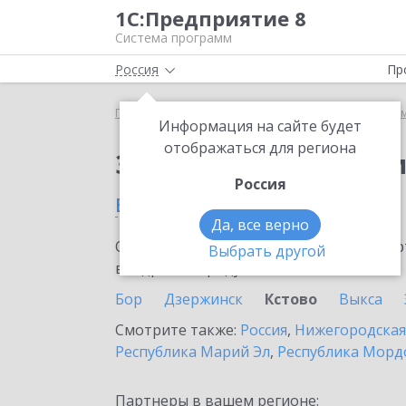
1С:Предприятие 8
Система программ
Россия
Пр
Главная
Сервисы ИТС
Информационная систем
Информация на сайте будет
отображаться для региона
Заказать Информаци
Россия
в Кстово
Да, все верно
Ознакомьтесь с информационными карт
Выбрать другой
внедрение продукта.
Бор
Дзержинск
Кстово
Выкса
Смотрите также:
Россия
,
Нижегородская
Республика Марий Эл
,
Республика Морд
Партнеры в вашем регионе: