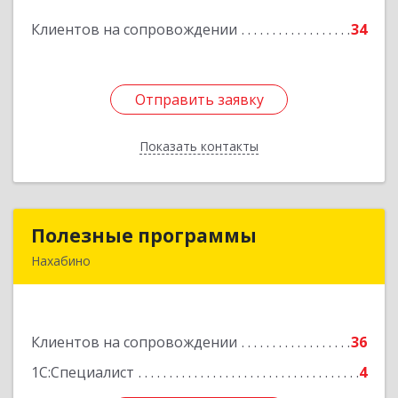
Клиентов на сопровождении
34
Подробнее
Отправить заявку
Отправить заявку
Показать контакты
Назад
Полезные программы
Полезные программы
Нахабино
143432, Московская обл, Красногорский р-н,
Нахабино рп, Панфилова ул, дом № 9А, кв.6
Клиентов на сопровождении
36
Подробнее
1С:Специалист
4