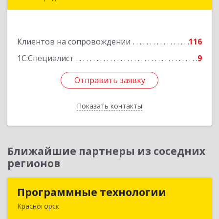
124365, Москва г, Зеленоград г, корпус 2307А,
кв.37
Клиентов на сопровождении
116
Подробнее
1С:Специалист
9
Отправить заявку
Отправить заявку
Показать контакты
Назад
Ближайшие партнеры из соседних
регионов
Программные технологии
Программные технологии
Красногорск
143408, Московская обл, Красногорский р-н,