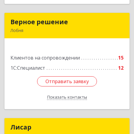
Верное решение
Верное решение
Лобня
141730, Московская обл, Лобня г, Чехова ул,
дом № 12, кв.68
Клиентов на сопровождении
15
Подробнее
1С:Специалист
12
Отправить заявку
Отправить заявку
Показать контакты
Назад
Лисар
Лисар