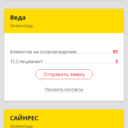
Веда
Веда
Зеленоград
124683, Москва г, Зеленоград г, корпус 1504,
н.п.II
Клиентов на сопровождении
91
Подробнее
1С:Специалист
5
Отправить заявку
Отправить заявку
Показать контакты
Назад
САЙНРЕС
САЙНРЕС
Зеленоград