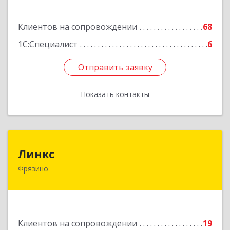
Подробнее
Клиентов на сопровождении
68
1С:Специалист
6
Отправить заявку
Отправить заявку
Показать контакты
Назад
Линкс
Линкс
Фрязино
141190, Московская обл, Фрязино г, Заводской
проезд, дом № 3, кв.133
Подробнее
Клиентов на сопровождении
19