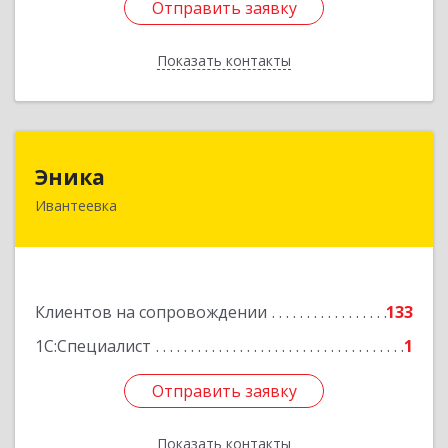
Отправить заявку
Отправить заявку
Показать контакты
Назад
Эника
Эника
Ивантеевка
141280, Московская обл, г.о. Пушкинский,
Ивантеевка г, Заводская ул, дом № 12, кв.1
Подробнее
Клиентов на сопровождении
133
1С:Специалист
1
Отправить заявку
Отправить заявку
Показать контакты
Назад