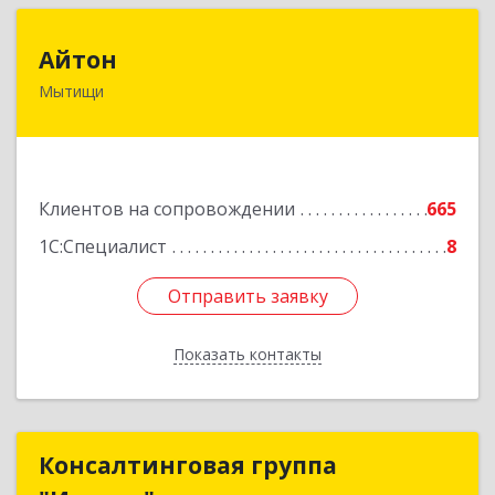
Айтон
Айтон
Мытищи
141006, Московская обл, Мытищи г,
Олимпийский пр-кт, строение 10, пом.1А,8
Подробнее
Клиентов на сопровождении
665
1С:Специалист
8
Отправить заявку
Отправить заявку
Показать контакты
Назад
Консалтинговая группа
Консалтинговая группа