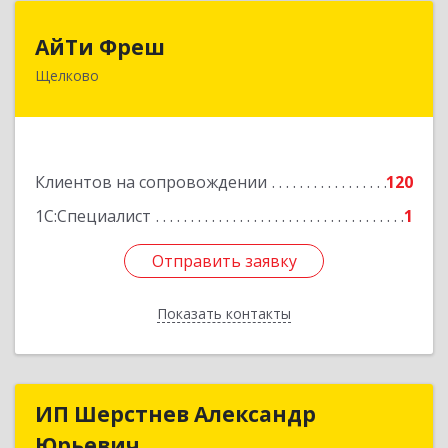
АйТи Фреш
АйТи Фреш
Щелково
141100, Московская обл, Щелково г, Городской
округ Щелково, Ленина пл, дом № 5, ком.308
Подробнее
Клиентов на сопровождении
120
1С:Специалист
1
Отправить заявку
Отправить заявку
Показать контакты
Назад
ИП Шерстнев Александр
ИП Шерстнев Александр
Юрьевич
Юрьевич