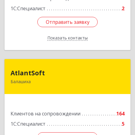
1С:Специалист
2
Отправить заявку
Отправить заявку
Показать контакты
Назад
AtlantSoft
AtlantSoft
Балашиха
143900, Московская обл, Балашиха г, Звездная
ул, дом № 7, корпус 1, оф.609
Подробнее
Клиентов на сопровождении
164
1С:Специалист
5