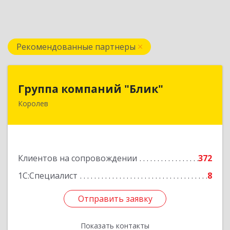
Рекомендованные партнеры
Группа компаний "Блик"
Группа компаний "Блик"
Королев
141077, Московская обл, Королев г,
Октябрьский б-р, дом № 14
Подробнее
Клиентов на сопровождении
372
1С:Специалист
8
Отправить заявку
Отправить заявку
Показать контакты
Назад