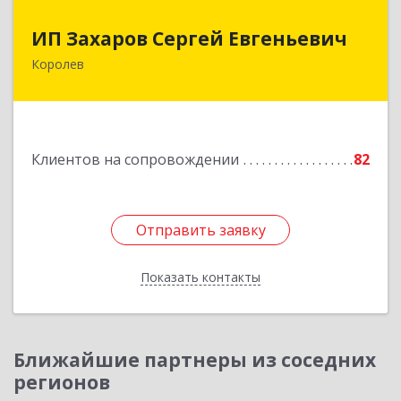
ИП Захаров Сергей Евгеньевич
ИП Захаров Сергей Евгеньевич
Королев
141092, Московская обл, Королев г,
Юбилейный мкр, Пушкинская ул, дом № 13,
кв.115
Подробнее
Клиентов на сопровождении
82
Отправить заявку
Отправить заявку
Показать контакты
Назад
Ближайшие партнеры из соседних
регионов