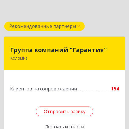
Рекомендованные партнеры
Группа компаний "Гарантия"
Группа компаний "Гарантия"
Коломна
140407, Московская обл, Коломна г, Гагарина
ул, дом № 70
Подробнее
Клиентов на сопровождении
154
Отправить заявку
Отправить заявку
Показать контакты
Назад