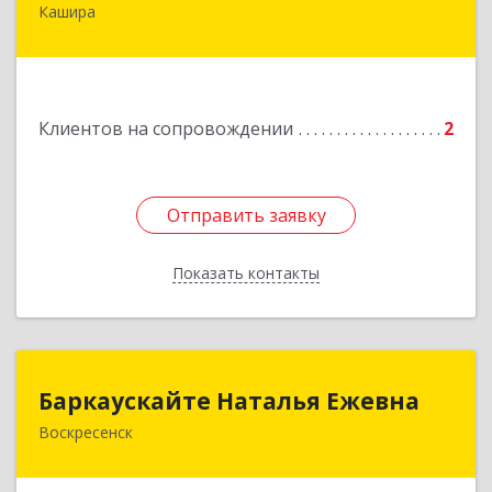
Кашира
Подробнее
Клиентов на сопровождении
2
Отправить заявку
Отправить заявку
Показать контакты
Назад
Баркаускайте Наталья Ежевна
Баркаускайте Наталья Ежевна
Воскресенск
140222, Московская обл, Воскресенский р-н,
Воскресенск г, Карпово с., Центральная ул., дом
№ 55А