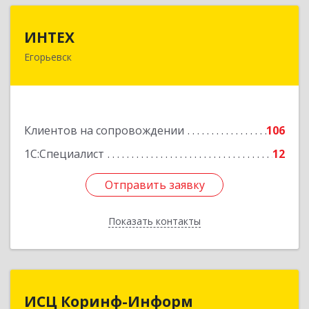
ИНТЕХ
ИНТЕХ
Егорьевск
140300, Московская обл, Егорьевск г, 5-й мкр,
дом № 10, оф.2
Подробнее
Клиентов на сопровождении
106
1С:Специалист
12
Отправить заявку
Отправить заявку
Показать контакты
Назад
ИСЦ Коринф-Информ
ИСЦ Коринф-Информ