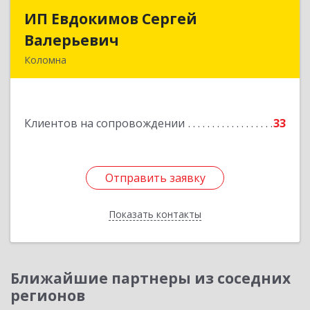
ИП Евдокимов Сергей
ИП Евдокимов Сергей
Валерьевич
Валерьевич
Коломна
140400, Московская обл, Коломна г,
Толстикова ул, дом № 1а, кв.9
Клиентов на сопровождении
33
Подробнее
Отправить заявку
Отправить заявку
Показать контакты
Назад
Ближайшие партнеры из соседних
регионов