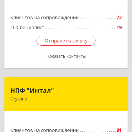
Подробнее
Клиентов на сопровождении
72
1С:Специалист
19
Отправить заявку
Отправить заявку
Показать контакты
Назад
НПФ "Интал"
НПФ "Интал"
Ступино
142800, Московская обл, Ступинский р-н,
Ступино г, Чайковского ул, дом № 5а, оф.34
Подробнее
Клиентов на сопровождении
81