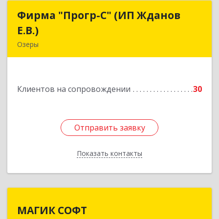
Фирма "Прогр-С" (ИП Жданов
Фирма "Прогр-С" (ИП Жданов
Е.В.)
Е.В.)
Озеры
140563, Московская обл, Озерский р-н, Озеры г,
им Маршала Катукова мкр, дом № 16, кв.27
Клиентов на сопровождении
30
Подробнее
Отправить заявку
Отправить заявку
Показать контакты
Назад
МАГИК СОФТ
МАГИК СОФТ