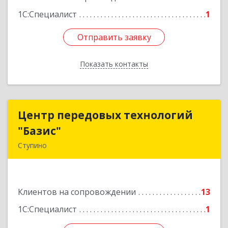
1С:Специалист
1
Отправить заявку
Отправить заявку
Показать контакты
Назад
Центр передовых технологий
Центр передовых технологий
"Базис"
"Базис"
Ступино
142800, Московская обл, Ступинский р-н,
Ступино г, Крылова ул, владение № 16, корпус 1
Клиентов на сопровождении
13
Подробнее
1С:Специалист
1