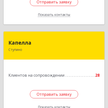
Отправить заявку
Отправить заявку
Показать контакты
Назад
Капелла
Капелла
Ступино
142800, Московская обл, Ступино г, Андропова
ул, дом № 93, кв.137
Подробнее
Клиентов на сопровождении
28
Отправить заявку
Отправить заявку
Показать контакты
Назад