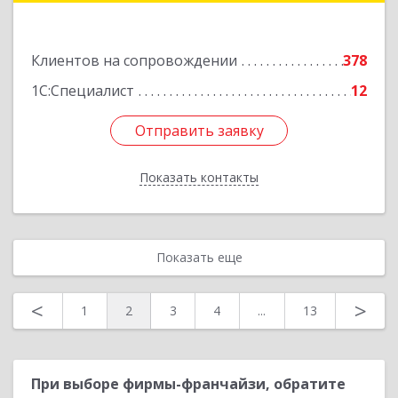
Подробнее
Клиентов на сопровождении
378
1С:Специалист
12
Отправить заявку
Отправить заявку
Показать контакты
Назад
Показать еще
<
>
1
2
3
4
...
13
При выборе фирмы-франчайзи, обратите