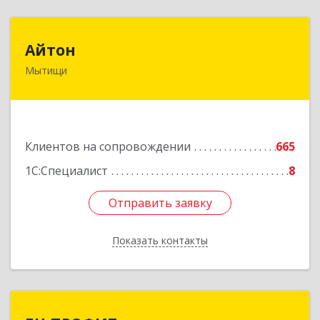
Айтон
Айтон
Мытищи
141006, Московская обл, Мытищи г,
Олимпийский пр-кт, строение 10, пом.1А,8
Подробнее
Клиентов на сопровождении
665
1С:Специалист
8
Отправить заявку
Отправить заявку
Показать контакты
Назад
БЦ ПРОФИТ