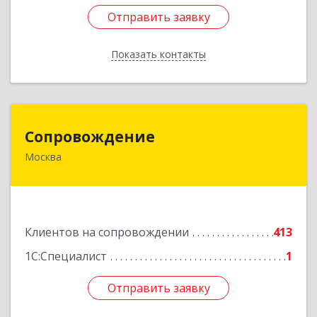
Отправить заявку
Отправить заявку
Показать контакты
Назад
Сопровождение
Сопровождение
Москва
117198, Москва г, Саморы Машела ул, дом № 8,
корпус 1, кв.233
Подробнее
Клиентов на сопровождении
413
1С:Специалист
1
Отправить заявку
Отправить заявку