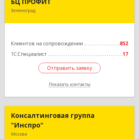
БЦ ПРОФИТ
Зеленоград
124482, Москва г, Зеленоград г, корпус 340,
этаж 1, пом.Х, ком.1-5
Подробнее
Клиентов на сопровождении
852
1С:Специалист
17
Отправить заявку
Отправить заявку
Показать контакты
Назад
Консалтинговая группа
Консалтинговая группа
"Инспро"
"Инспро"
Москва