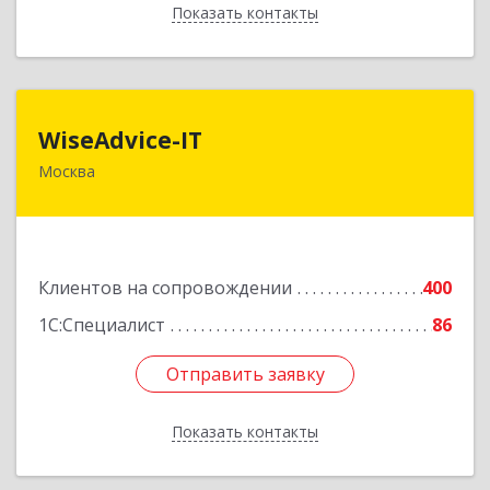
Показать контакты
Назад
WiseAdvice-IT
WiseAdvice-IT
Москва
109147, Москва г, вн.тер.г. муниципальный
округ Таганский, Марксистская ул, дом № 34,
строение 7
Подробнее
Клиентов на сопровождении
400
1С:Специалист
86
Отправить заявку
Отправить заявку
Показать контакты
Назад