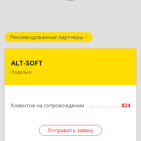
Рекомендованные партнеры
ALT-SOFT
ALT-SOFT
Подольск
142116, Московская обл, Подольск г, Советская
ул, дом № 41/5, оф.17
Подробнее
Клиентов на сопровождении
824
Отправить заявку
Отправить заявку