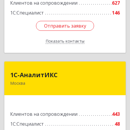
Подробнее
Клиентов на сопровождении
627
1С:Специалист
146
Отправить заявку
Отправить заявку
Показать контакты
Назад
1С-АналитИКС
1С-АналитИКС
Москва
125167, Москва г, Планетная улица ул, дом №
11, пом.6/25РМ-2
Подробнее
Клиентов на сопровождении
443
1С:Специалист
48