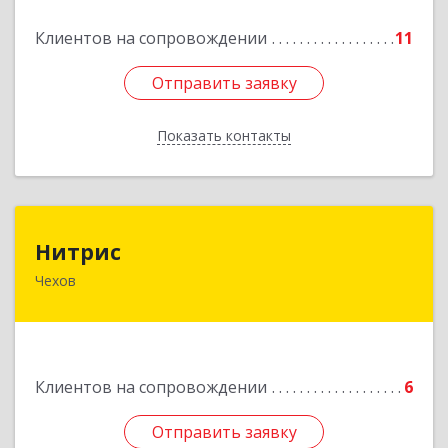
Подробнее
Клиентов на сопровождении
11
Отправить заявку
Отправить заявку
Показать контакты
Назад
Нитрис
Нитрис
Чехов
142350, Московская обл, Чехов м.о., Столбовая
пгт, Серпуховская ул, дом № 23
Подробнее
Клиентов на сопровождении
6
Отправить заявку
Отправить заявку