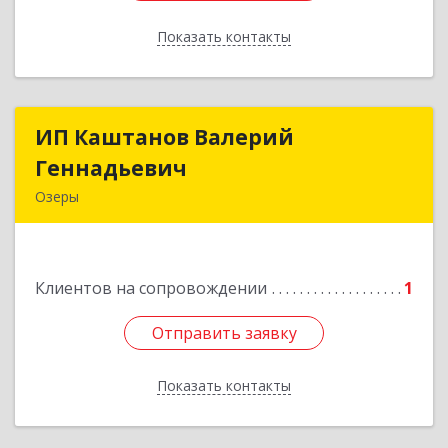
Показать контакты
Назад
ИП Каштанов Валерий
ИП Каштанов Валерий
Геннадьевич
Геннадьевич
Озеры
140560, Московская обл, Озерский р-н, Озеры г,
Ленина ул, дом № 202
Клиентов на сопровождении
1
Подробнее
Отправить заявку
Отправить заявку
Показать контакты
Назад