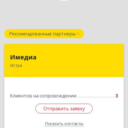
Рекомендованные партнеры
Имедиа
Имедиа
Истра
143500, Московская обл, Истринский р-н, Истра
г, Революции пл, дом № 6, офис 101
Подробнее
Клиентов на сопровождении
3
Отправить заявку
Отправить заявку
Показать контакты
Назад