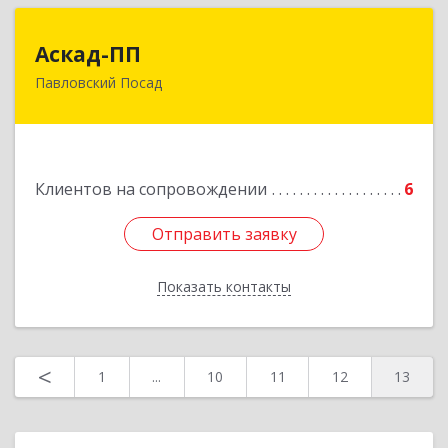
Аскад-ПП
Аскад-ПП
Павловский Посад
142500, Московская обл, Павловский Посад г,
Кирова ул, дом № 4Б
Подробнее
Клиентов на сопровождении
6
Отправить заявку
Отправить заявку
Показать контакты
Назад
<
1
...
10
11
12
13