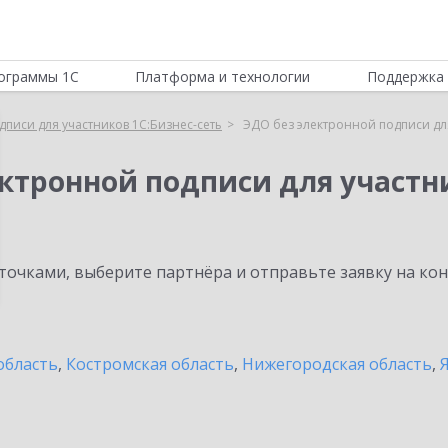
ограммы 1С
Платформа и технологии
Поддержка 
писи для участников 1С:Бизнес-сеть
ЭДО без электронной подписи для
ктронной подписи для участни
очками, выберите партнёра и отправьте заявку на ко
область
,
Костромская область
,
Нижегородская область
,