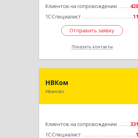
Подробне
Клиентов на сопровождении
42
1С:Специалист
1
Отправить заявку
Отправить заявку
Показать контакты
Назад
НВКо
НВКом
Иваново
153000, Ивановская обл, Иваново г
Аптечный пер, дом № 11, оф.
Подробне
Клиентов на сопровождении
33
1С:Специалист