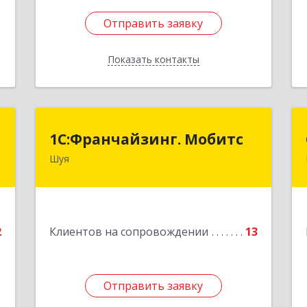
Отправить заявку
Отправить заявку
Показать контакты
Назад
я
1С:Франчайзинг. Мобитс
1С:Франчайзинг. Мобитс
Шуя
,
Подробнее
1
е
2
Клиентов на сопровождении
13
Отправить заявку
Отправить заявку