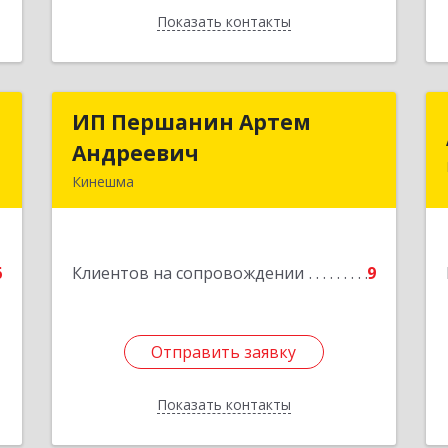
Показать контакты
Назад
х
ИП Першанин Артем
ИП Першанин Артем
й
Андреевич
Андреевич
Кинешма
,
Подробнее
6
6
Клиентов на сопровождении
9
е
Отправить заявку
Отправить заявку
Показать контакты
Назад