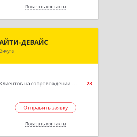
Показать контакты
Назад
АЙТИ-ДЕВАЙС
АЙТИ-ДЕВАЙС
Вичуга
155334, Ивановская обл, г.о. Вичуга,
Вичуга г, Бисирихинская ул, Здание №
81
Подробнее
Клиентов на сопровождении
23
Отправить заявку
Отправить заявку
Показать контакты
Назад