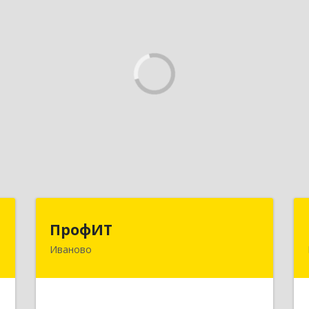
т
ПрофИТ
ПрофИТ
Иваново
-
153000, Ивановская обл, г.о. город
№
Иваново, Иваново г,
9
Конспиративный пер, дом № 7,
оф.1001