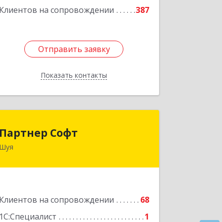
Клиентов на сопровождении
387
Отправить заявку
Отправить заявку
Показать контакты
Назад
Партнер Софт
Партнер Софт
Шуя
155900, Ивановская обл, Шуйский р-н,
Шуя г, Васильевская ул, дом № 6, оф.2
Подробнее
Клиентов на сопровождении
68
1С:Специалист
1