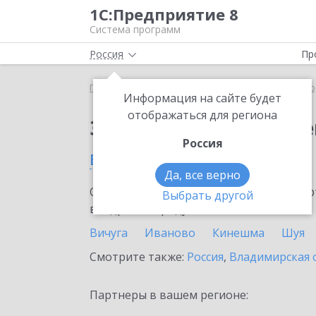
1С:Предприятие 8
Система программ
Россия
Пр
Главная
Сервисы ИТС
ЭДО без электронной под
Информация на сайте будет
отображаться для региона
Заказать ЭДО без эле
Россия
в Ивановской области
Да, все верно
Ознакомьтесь с информационными карт
Выбрать другой
внедрение продукта.
Вичуга
Иваново
Кинешма
Шуя
Смотрите также:
Россия
,
Владимирская 
Партнеры в вашем регионе: