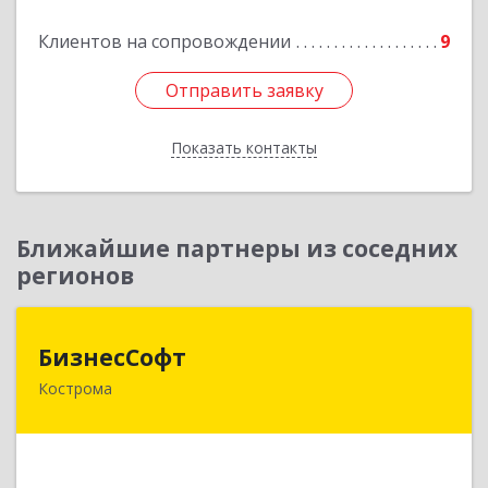
Клиентов на сопровождении
9
Отправить заявку
Отправить заявку
Показать контакты
Назад
Ближайшие партнеры из соседних
регионов
БизнесСофт
БизнесСофт
Кострома
156016, Костромская обл, Кострома г,
Профсоюзная ул, дом № 14а, пом.1, каб. 3
Подробнее