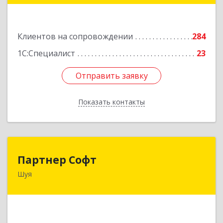
Подробнее
Клиентов на сопровождении
284
1С:Специалист
23
Отправить заявку
Отправить заявку
Показать контакты
Назад
Партнер Софт
Партнер Софт
Шуя
155900, Ивановская обл, Шуйский р-н, Шуя г,
Васильевская ул, дом № 6, оф.2
Подробнее