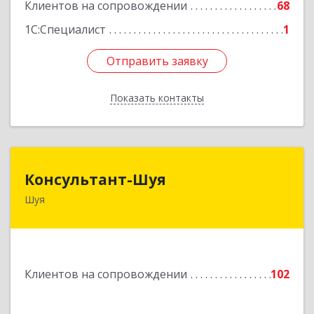
Клиентов на сопровождении
68
1С:Специалист
1
Отправить заявку
Отправить заявку
Показать контакты
Назад
Консультант-Шуя
Консультант-Шуя
Шуя
155900, Ивановская обл, Шуя г, Свердлова ул,
дом № 53-1
Подробнее
Клиентов на сопровождении
102