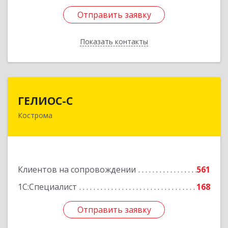
Отправить заявку
Отправить заявку
Показать контакты
Назад
ГЕЛИОС-С
ГЕЛИОС-С
Кострома
156026, Костромская обл, г.о. город Кострома,
Кострома г, Советская ул, дом № 136а
Подробнее
Клиентов на сопровождении
561
1С:Специалист
168
Отправить заявку
Отправить заявку