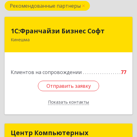
Рекомендованные партнеры
1С:Франчайзи Бизнес Софт
1С:Франчайзи Бизнес Софт
Кинешма
155800, Ивановская обл, Кинешма г, Жуковская
ул, дом № 10
Подробнее
Клиентов на сопровождении
77
Отправить заявку
Отправить заявку
Показать контакты
Назад
Центр Компьютерных
Центр Компьютерных