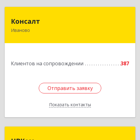
Консалт
Консалт
Иваново
153000, Ивановская обл, Иваново г, Жарова ул,
дом № 3, оф.7001
Подробнее
Клиентов на сопровождении
387
Отправить заявку
Отправить заявку
Показать контакты
Назад
НВКом