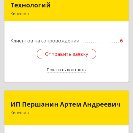
Технологий
Технологий
Кинешма
155800, Ивановская обл, Кинешма г, Вичугская
ул, дом № 106
Клиентов на сопровождении
6
Подробнее
Отправить заявку
Отправить заявку
Показать контакты
Назад
ИП Першанин Артем Андреевич
ИП Першанин Артем Андреевич
Кинешма
Подробнее