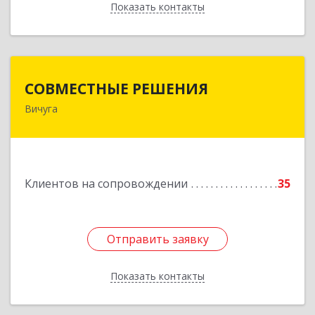
Показать контакты
Назад
СОВМЕСТНЫЕ РЕШЕНИЯ
СОВМЕСТНЫЕ РЕШЕНИЯ
Вичуга
155331, Ивановская обл, Вичугский р-н, Вичуга
г, Большая Пролетарская ул, дом № 16
Подробнее
Клиентов на сопровождении
35
Отправить заявку
Отправить заявку
Показать контакты
Назад