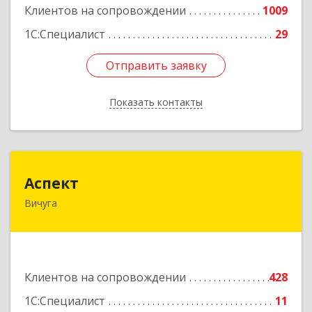
Клиентов на сопровождении
1009
1С:Специалист
29
Отправить заявку
Отправить заявку
Показать контакты
Назад
Аспект
Аспект
Вичуга
155331, Ивановская обл, Вичугский р-н, Вичуга
г, 50 лет Октября ул, дом № 6, этаж 2, пом.9
Подробнее
Клиентов на сопровождении
428
1С:Специалист
11