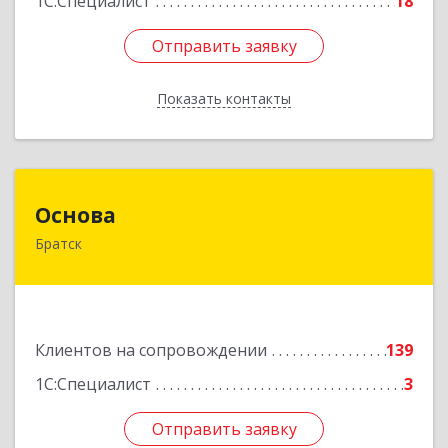
1С:Специалист
18
Отправить заявку
Отправить заявку
Показать контакты
Назад
Основа
Основа
Братск
665700, Иркутская обл, Братск г, Ленина
(Центральный ж/р) пр-кт, дом № 6, оф.1001
Подробнее
Клиентов на сопровождении
139
1С:Специалист
3
Отправить заявку
Отправить заявку