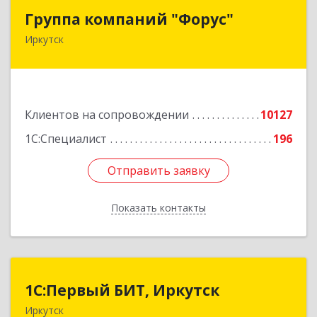
Группа компаний "Форус"
Группа компаний "Форус"
Иркутск
664007, Иркутская обл, Иркутск г, Ямская ул,
дом № 1, корпус 1, оф.1
Подробнее
Клиентов на сопровождении
10127
1С:Специалист
196
Отправить заявку
Отправить заявку
Показать контакты
Назад
1С:Первый БИТ, Иркутск
1С:Первый БИТ, Иркутск
Иркутск
664007, Иркутская обл, Иркутск г, Декабрьских