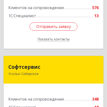
Подробнее
Клиентов на сопровождении
576
1С:Специалист
13
Отправить заявку
Отправить заявку
Показать контакты
Назад
Софтсервис
Софтсервис
Усолье-Сибирское
665451, Иркутская обл, Усолье-Сибирское г,
Интернациональная ул, дом № 87
Подробнее
Клиентов на сопровождении
348