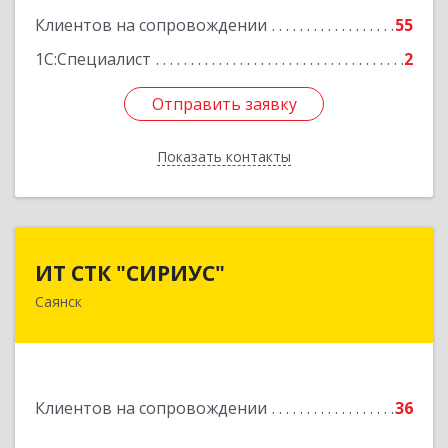
Клиентов на сопровождении
55
1С:Специалист
2
Отправить заявку
Отправить заявку
Показать контакты
Назад
ИТ СТК "СИРИУС"
ИТ СТК "СИРИУС"
Саянск
666303, Иркутская обл, Саянск г, Юбилейный
мкр, дом № 38
Подробнее
Клиентов на сопровождении
36