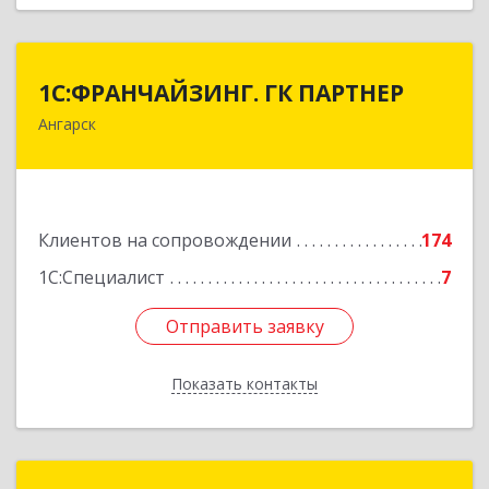
1С:ФРАНЧАЙЗИНГ. ГК ПАРТНЕР
1С:ФРАНЧАЙЗИНГ. ГК ПАРТНЕР
Ангарск
665813, Иркутская обл, Ангарск г, 81 кв-л,
строение 3, оф.104
Подробнее
Клиентов на сопровождении
174
1С:Специалист
7
Отправить заявку
Отправить заявку
Показать контакты
Назад