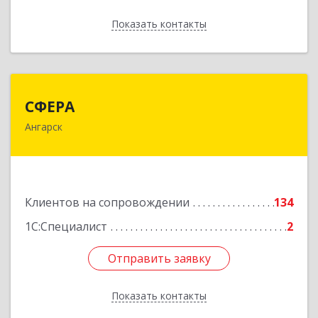
Показать контакты
Назад
СФЕРА
СФЕРА
Ангарск
665816, Иркутская обл, Ангарск г, 177-й кв-л,
дом № 6, оф.159
Подробнее
Клиентов на сопровождении
134
1С:Специалист
2
Отправить заявку
Отправить заявку
Показать контакты
Назад