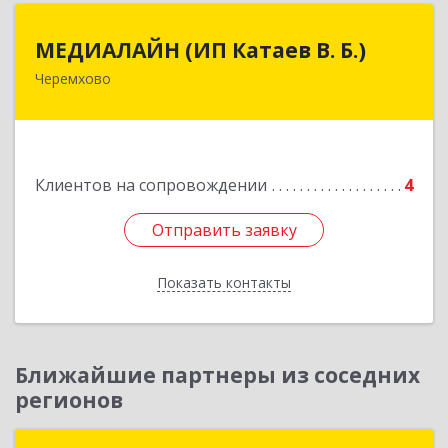
МЕДИАЛАЙН (ИП Катаев В. Б.)
МЕДИАЛАЙН (ИП Катаев В. Б.)
Черемхово
665413, Иркутская обл, Черемхово г, Ленина ул,
дом № 5, оф.328
Подробнее
Клиентов на сопровождении
4
Отправить заявку
Отправить заявку
Показать контакты
Назад
Ближайшие партнеры из соседних
регионов