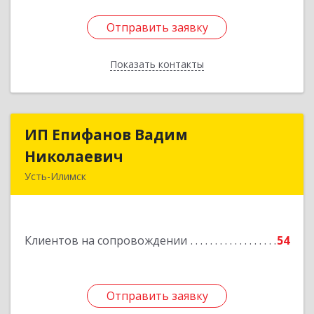
Отправить заявку
Отправить заявку
Показать контакты
Назад
ИП Епифанов Вадим
ИП Епифанов Вадим
Николаевич
Николаевич
Усть-Илимск
666682, Иркутская обл, Усть-Илимск г,
Белградская ул, дом № 11, кв.22
Клиентов на сопровождении
54
Подробнее
Отправить заявку
Отправить заявку