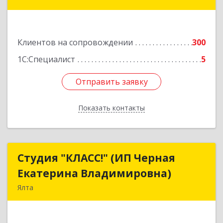
34
Подробнее
Клиентов на сопровождении
300
1С:Специалист
5
Отправить заявку
Отправить заявку
Показать контакты
Назад
Студия "КЛАСС!" (ИП Черная
Студия "КЛАСС!" (ИП Черная
Екатерина Владимировна)
Екатерина Владимировна)
Ялта
98600, г. Ялта, ул. Свердлова, 24
Подробнее