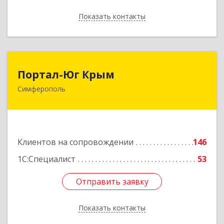
Показать контакты
Назад
Портал-Юг Крым
Портал-Юг Крым
Симферополь
295015, Крым Респ, Симферополь г, Козлова ул,
дом № 27
Подробнее
Клиентов на сопровождении
146
1С:Специалист
53
Отправить заявку
Отправить заявку
Показать контакты
Назад