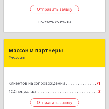
Отправить заявку
Отправить заявку
Показать контакты
Назад
Массон и партнеры
Массон и партнеры
Феодосия
298112, Крым Респ, Феодосия г, Крымская ул,
дом № 31
Подробнее
Клиентов на сопровождении
71
1С:Специалист
3
Отправить заявку
Отправить заявку