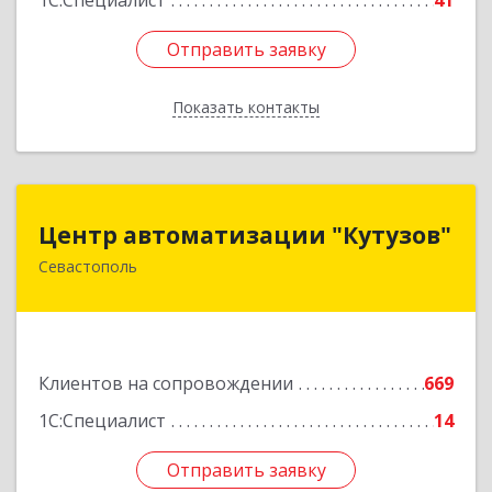
1С:Специалист
41
Отправить заявку
Отправить заявку
Показать контакты
Назад
Центр автоматизации "Кутузов"
Центр автоматизации "Кутузов"
Севастополь
299011, Севастополь г, Генерала Петрова ул,
дом № 20, корпус 1, оф.1
Подробнее
Клиентов на сопровождении
669
1С:Специалист
14
Отправить заявку
Отправить заявку