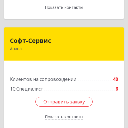
Показать контакты
Назад
Софт-Сервис
Софт-Сервис
Анапа
353440, Краснодарский край, Анапский р-н,
Анапа г, Владимирская ул, дом № 140, кв.93
Подробнее
Клиентов на сопровождении
40
1С:Специалист
6
Отправить заявку
Отправить заявку
Показать контакты
Назад