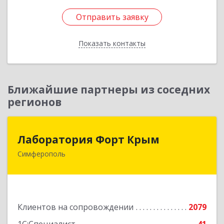
Отправить заявку
Отправить заявку
Показать контакты
Назад
Ближайшие партнеры из соседних
регионов
Лаборатория Форт Крым
Лаборатория Форт Крым
Симферополь
295034, Крым Респ, Симферополь г, Киевская
ул, дом № 79, оф.902
Подробнее
Клиентов на сопровождении
2079