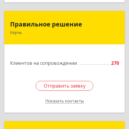
Правильное решение
Правильное решение
Керчь
298330, Крым Респ, Керчь г, Адмиралтейский
проезд, дом № 1
Подробнее
Клиентов на сопровождении
270
Отправить заявку
Отправить заявку
Показать контакты
Назад