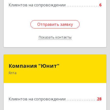
Клиентов на сопровождении
6
Отправить заявку
Отправить заявку
Показать контакты
Назад
Компания "Юнит"
Компания "Юнит"
Ялта
298600, Крым Респ, Ялта г, Васильева ул, дом №
16, оф.400
Подробнее
Клиентов на сопровождении
28