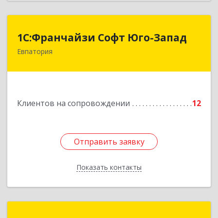
1С:Франчайзи Софт Юго-Запад
1С:Франчайзи Софт Юго-Запад
Евпатория
297407, Крым Респ, Евпатория г, Победы пр-кт,
дом № 13, кв.45
Подробнее
Клиентов на сопровождении
12
Отправить заявку
Отправить заявку
Показать контакты
Назад
Зиядинов Арсен Салединович