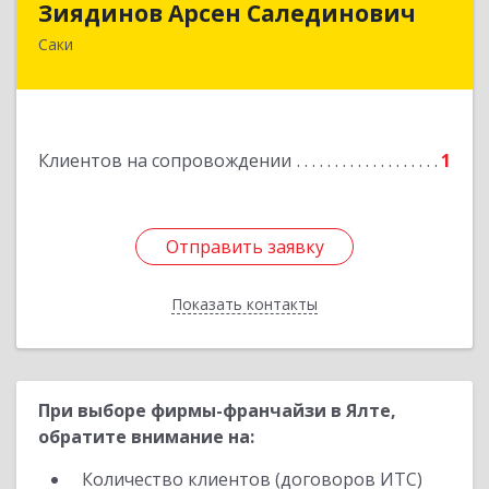
Зиядинов Арсен Салединович
Саки
г.Саки, Интернациональная, 5/2, кв.1
Подробнее
Клиентов на сопровождении
1
Отправить заявку
Отправить заявку
Показать контакты
Назад
При выборе фирмы-франчайзи в Ялте,
обратите внимание на:
Количество клиентов (договоров ИТС)