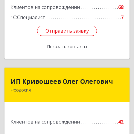
Подробнее
Клиентов на сопровождении
68
1С:Специалист
7
Отправить заявку
Отправить заявку
Показать контакты
Назад
ИП Кривошеев Олег Олегович
ИП Кривошеев Олег Олегович
Феодосия
Подробнее
Клиентов на сопровождении
42