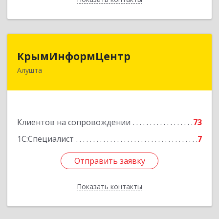
КрымИнформЦентр
КрымИнформЦентр
Алушта
298500, Крым Респ, Алушта г, Горького ул, дом
№ 34А, оф.7
Подробнее
Клиентов на сопровождении
73
1С:Специалист
7
Отправить заявку
Отправить заявку
Показать контакты
Назад