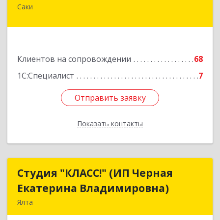
Саки
296574, Крым Респ, м.р-н Сакский с.п.
Новофедоровское, Новофедоровка пгт, 30
Авиаполка ул, дом № 10
Подробнее
Клиентов на сопровождении
68
1С:Специалист
7
Отправить заявку
Отправить заявку
Показать контакты
Назад
Студия "КЛАСС!" (ИП Черная
Студия "КЛАСС!" (ИП Черная
Екатерина Владимировна)
Екатерина Владимировна)
Ялта
98600, г. Ялта, ул. Свердлова, 24