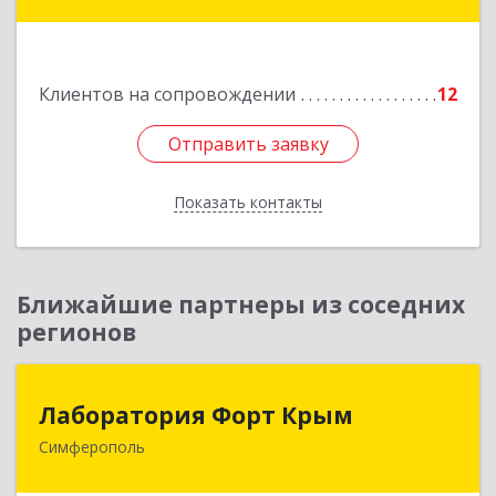
дом № 13, кв.45
Подробнее
Клиентов на сопровождении
12
Отправить заявку
Отправить заявку
Показать контакты
Назад
Ближайшие партнеры из соседних
регионов
Лаборатория Форт Крым
Лаборатория Форт Крым
Симферополь
295034, Крым Респ, Симферополь г, Киевская
ул, дом № 79, оф.902