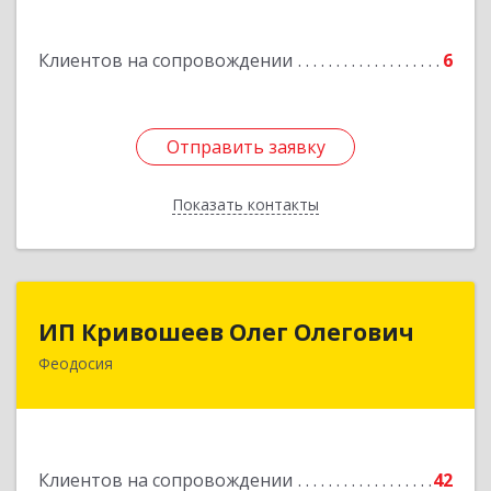
Подробнее
Клиентов на сопровождении
6
Отправить заявку
Отправить заявку
Показать контакты
Назад
ИП Кривошеев Олег Олегович
ИП Кривошеев Олег Олегович
Феодосия
Подробнее
Клиентов на сопровождении
42