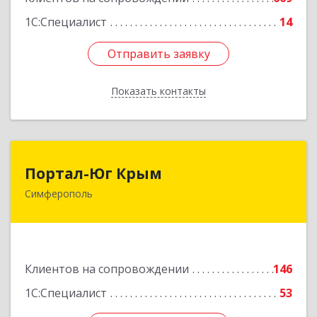
1С:Специалист
14
Отправить заявку
Отправить заявку
Показать контакты
Назад
Портал-Юг Крым
Портал-Юг Крым
Симферополь
295015, Крым Респ, Симферополь г, Козлова ул,
дом № 27
Подробнее
Клиентов на сопровождении
146
1С:Специалист
53