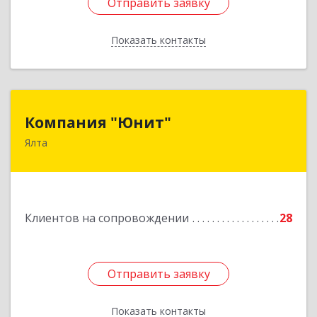
Отправить заявку
Отправить заявку
Показать контакты
Назад
Компания "Юнит"
Компания "Юнит"
Ялта
298600, Крым Респ, Ялта г, Васильева ул, дом №
16, оф.400
Подробнее
Клиентов на сопровождении
28
Отправить заявку
Отправить заявку
Показать контакты
Назад