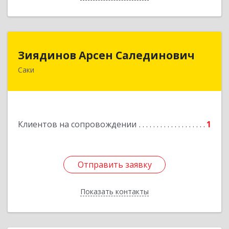
Зиядинов Арсен Салединович
Зиядинов Арсен Салединович
Саки
г.Саки, Интернациональная, 5/2, кв.1
Подробнее
Клиентов на сопровождении
1
Отправить заявку
Отправить заявку
Показать контакты
Назад