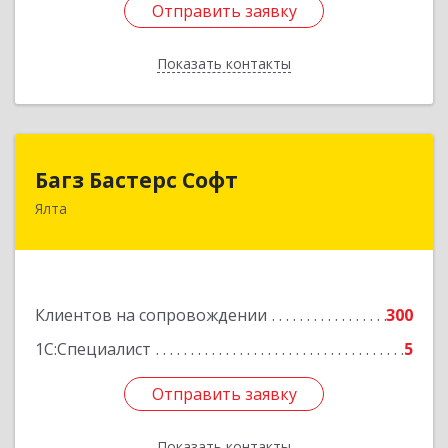
Отправить заявку
Отправить заявку
Показать контакты
Назад
Багз Бастерс Софт
Багз Бастерс Софт
Ялта
298603, Крым Респ, Ялта г, Свердлова ул, дом №
34
Подробнее
Клиентов на сопровождении
300
1С:Специалист
5
Отправить заявку
Отправить заявку
Показать контакты
Назад