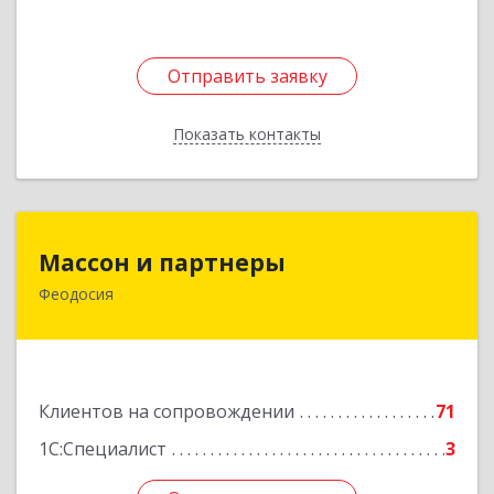
Отправить заявку
Отправить заявку
Показать контакты
Назад
Массон и партнеры
Массон и партнеры
Феодосия
298112, Крым Респ, Феодосия г, Крымская ул,
дом № 31
Подробнее
Клиентов на сопровождении
71
1С:Специалист
3