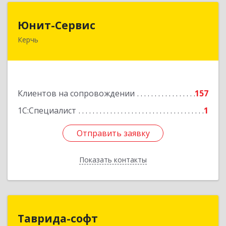
Юнит-Сервис
Юнит-Сервис
Керчь
298300, Крым Респ, Керчь г, Кооперативный
пер, дом № 26
Подробнее
Клиентов на сопровождении
157
1С:Специалист
1
Отправить заявку
Отправить заявку
Показать контакты
Назад
Таврида-софт
Таврида-софт