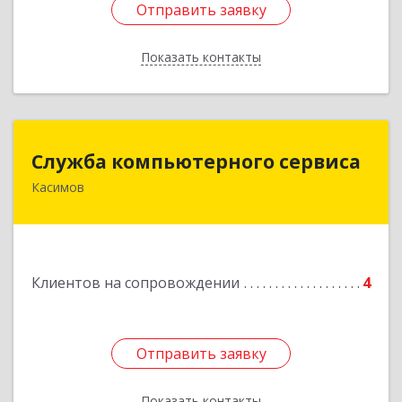
Отправить заявку
Отправить заявку
Показать контакты
Назад
Служба компьютерного сервиса
Служба компьютерного сервиса
Касимов
391300, Рязанская обл., г.Касимов, ул.Советская
136
Подробнее
Клиентов на сопровождении
4
Отправить заявку
Отправить заявку
Показать контакты
Назад