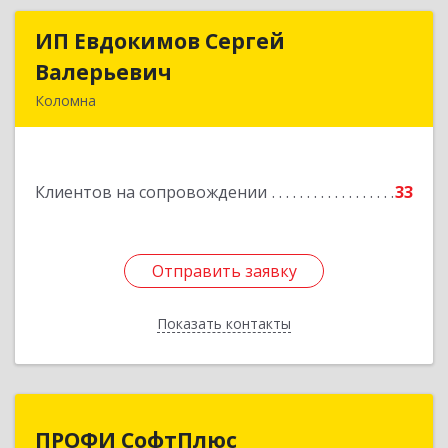
ИП Евдокимов Сергей
ИП Евдокимов Сергей
Валерьевич
Валерьевич
Коломна
140400, Московская обл, Коломна г,
Толстикова ул, дом № 1а, кв.9
Клиентов на сопровождении
33
Подробнее
Отправить заявку
Отправить заявку
Показать контакты
Назад
ПРОФИ СофтПлюс
ПРОФИ СофтПлюс