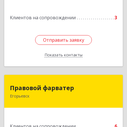
№ 55А
Подробнее
Клиентов на сопровождении
3
Отправить заявку
Отправить заявку
Показать контакты
Назад
Правовой фарватер
Правовой фарватер
Егорьевск
Подробнее
Клиентов на сопровождении
6