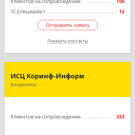
Клиентов на сопровождении
106
1С:Специалист
12
Отправить заявку
Отправить заявку
Показать контакты
Назад
ИСЦ Коринф-Информ
ИСЦ Коринф-Информ
Воскресенск
140200, Московская обл, Воскресенский р-н,
Воскресенск г, Железнодорожная ул, дом № 28,
этаж 3, оф.5
Подробнее
Клиентов на сопровождении
332