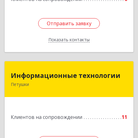
Отправить заявку
Отправить заявку
Показать контакты
Назад
Информационные технологии
Информационные технологии
Петушки
601144, Владимирская обл, Петушки г,
Маяковского ул, дом № 19
Подробнее
Клиентов на сопровождении
11