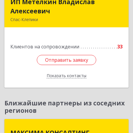
ИП Метелкин Владислав
ИП Метелкин Владислав
Алексеевич
Алексеевич
Спас-Клепики
391030, Рязанская обл, Спас-Клепики г, 1 Мая ул,
дом № 10
Клиентов на сопровождении
33
Подробнее
Отправить заявку
Отправить заявку
Показать контакты
Назад
Ближайшие партнеры из соседних
регионов
МАКСИМА КОНСАЛТИНГ
МАКСИМА КОНСАЛТИНГ