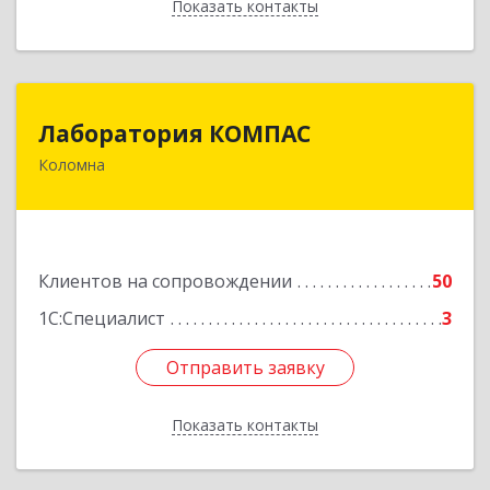
Показать контакты
Назад
Лаборатория КОМПАС
Лаборатория КОМПАС
Коломна
140415, Московская обл, Коломна г, Л.Толстого
ул, дом № 2
Подробнее
Клиентов на сопровождении
50
1С:Специалист
3
Отправить заявку
Отправить заявку
Показать контакты
Назад