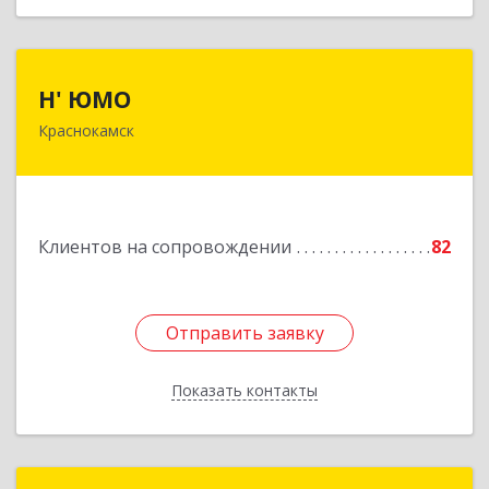
Н' ЮМО
Н' ЮМО
Краснокамск
617060, Пермский край, Краснокамский р-н,
Краснокамск г, Большевистская ул, дом № 38,
оф.3
Подробнее
Клиентов на сопровождении
82
Отправить заявку
Отправить заявку
Показать контакты
Назад