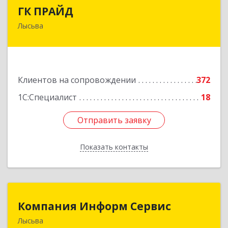
ГК ПРАЙД
ГК ПРАЙД
Лысьва
618909, Пермский край, Лысьва г, Репина ул,
дом № 41
Подробнее
Клиентов на сопровождении
372
1С:Специалист
18
Отправить заявку
Отправить заявку
Показать контакты
Назад
Компания Информ Сервис
Компания Информ Сервис
Лысьва
618909, Пермский край, Лысьва г, Металлистов