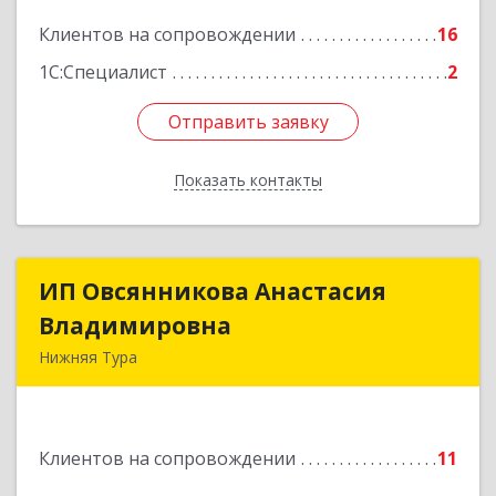
Клиентов на сопровождении
16
Подробнее
1С:Специалист
2
Отправить заявку
Отправить заявку
Показать контакты
Назад
ИП Овсянникова Анастасия
ИП Овсянникова Анастасия
Владимировна
Владимировна
Нижняя Тура
624222, Свердловская обл, Нижняя Тура г,
Машиностроителей ул, дом № 7, кв.30
Клиентов на сопровождении
11
Подробнее