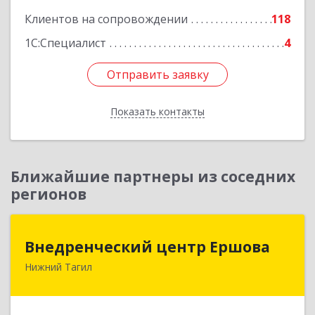
Клиентов на сопровождении
118
1С:Специалист
4
Отправить заявку
Отправить заявку
Показать контакты
Назад
Ближайшие партнеры из соседних
регионов
Внедренческий центр Ершова
Внедренческий центр Ершова
Нижний Тагил
622030, Свердловская обл, Нижний Тагил г,
Черноисточинское ш, дом № 58А, оф.6