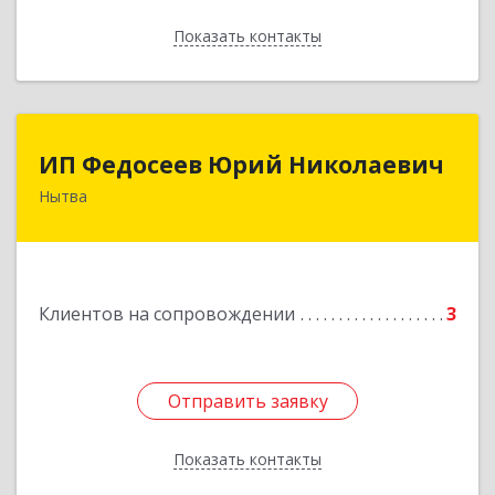
Показать контакты
Назад
ИП Федосеев Юрий Николаевич
ИП Федосеев Юрий Николаевич
Нытва
617000, Пермский край, Нытвенский р-н,
Нытва г, Ленина пр-кт, дом № 36 8
Подробнее
Клиентов на сопровождении
3
Отправить заявку
Отправить заявку
Показать контакты
Назад