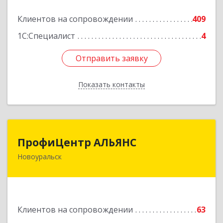
Подробнее
Клиентов на сопровождении
409
1С:Специалист
4
Отправить заявку
Отправить заявку
Показать контакты
Назад
ПрофиЦентр АЛЬЯНС
ПрофиЦентр АЛЬЯНС
Новоуральск
624133, Свердловская обл, Новоуральск г, Льва
Толстого ул, Здание № 2а, оф.106
Подробнее
Клиентов на сопровождении
63