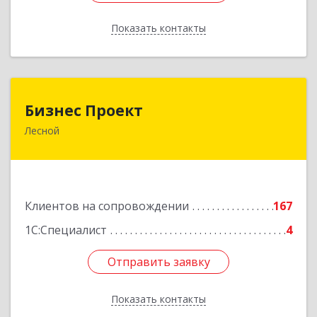
Показать контакты
Назад
Бизнес Проект
Бизнес Проект
Лесной
624200, Свердловская обл, Лесной г, Сиротина
ул, дом № 11
Подробнее
Клиентов на сопровождении
167
1С:Специалист
4
Отправить заявку
Отправить заявку
Показать контакты
Назад