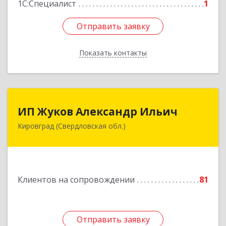
1С:Специалист
1
Отправить заявку
Отправить заявку
Показать контакты
Назад
ИП Жуков Александр Ильич
ИП Жуков Александр Ильич
Кировград (Свердловская обл.)
624140, Свердловская обл, Кировград г,
Свердлова ул, дом № 68Б, оф.61
Подробнее
Клиентов на сопровождении
81
Отправить заявку
Отправить заявку