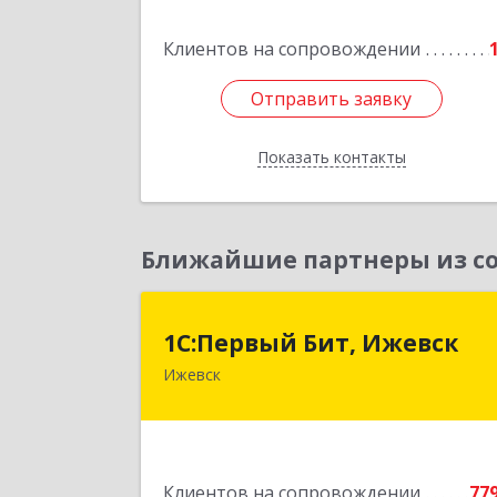
Клиентов на сопровождении
Подробне
Отправить заявку
Отправить заявку
Показать контакты
Назад
Ближайшие партнеры из со
1С:Первый Бит, Ижевс
1С:Первый Бит, Ижевск
Ижевск
426008, Удмуртская Респ, Ижевск г
Коммунаров ул, дом № 23
Подробне
Клиентов на сопровождении
77