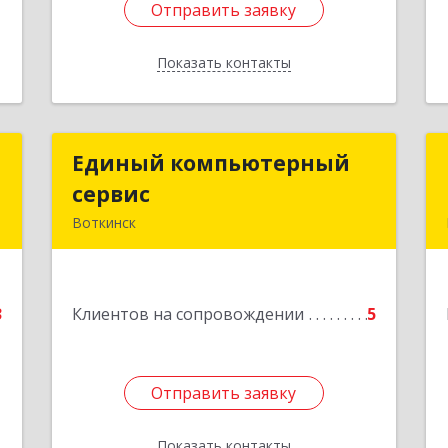
Отправить заявку
Отправить заявку
Показать контакты
Назад
р
Единый компьютерный
Единый компьютерный
ч
сервис
сервис
Воткинск
,
Подробнее
,
6
3
Клиентов на сопровождении
5
е
Отправить заявку
Отправить заявку
Показать контакты
Назад