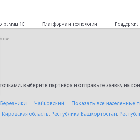
ограммы 1С
Платформа и технологии
Поддержка 
нушке
очками, выберите партнёра и отправьте заявку на ко
Березники
Чайковский
Показать все населенные
п
,
Кировская область
,
Республика Башкортостан
,
Республ