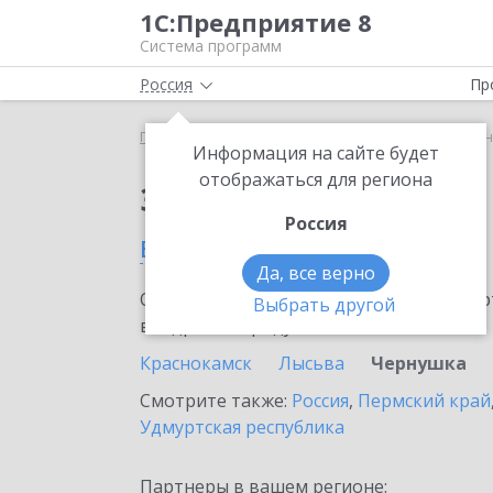
1С:Предприятие 8
Система программ
Россия
Пр
Главная
Сервисы ИТС
Bidzaar
Bidzaar в Чер
Информация на сайте будет
отображаться для региона
Заказать Bidzaar
Россия
в Чернушке
Да, все верно
Ознакомьтесь с информационными карт
Выбрать другой
внедрение продукта.
Краснокамск
Лысьва
Чернушка
Смотрите также:
Россия
,
Пермский край
Удмуртская республика
Партнеры в вашем регионе: