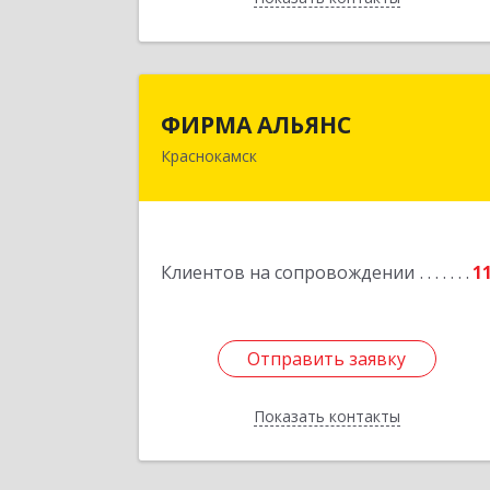
ФИРМА АЛЬЯН
ФИРМА АЛЬЯНС
Краснокамск
Подробне
Клиентов на сопровождении
1
Отправить заявку
Отправить заявку
Показать контакты
Назад