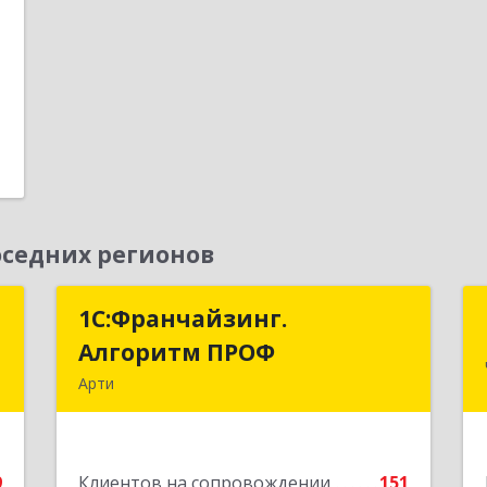
1
е
седних регионов
к
1С:Франчайзинг.
1С:Франчайзинг.
Алгоритм ПРОФ
Алгоритм ПРОФ
,
Арти
4
623340, Свердловская обл, Артинский
р-н, Арти рп, Рабочей молодежи ул,
е
дом № 94, оф.3А
9
Клиентов на сопровождении
151