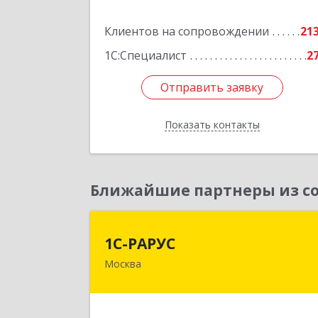
Ленина ул, дом № 45, оф.4
Клиентов на сопровождении
21
Подробне
1С:Специалист
2
Отправить заявку
Отправить заявку
Показать контакты
Назад
Ближайшие партнеры из со
1С-РАРУ
1С-РАРУС
Москва
127434, Москва г, Дмитровское ш
дом № 9