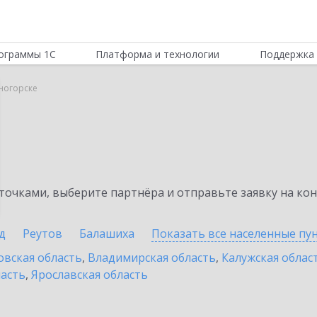
ограммы 1С
Платформа и технологии
Поддержка 
сногорске
очками, выберите партнёра и отправьте заявку на ко
д
Реутов
Балашиха
Показать все населенные
пу
овская область
,
Владимирская область
,
Калужская облас
ласть
,
Ярославская область