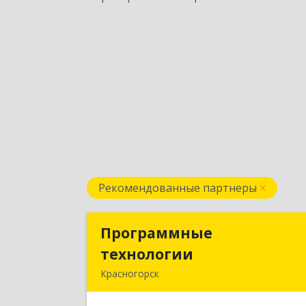
Рекомендованные партнеры
Программные
Программны
технологии
технологи
Красногорск
143408, Московская обл
Красногорский р-н, Красногорск г