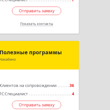
Отправить заявку
Отправить заявку
Показать контакты
Назад
Полезные программы
Полезные программы
Нахабино
143432, Московская обл,
Красногорский р-н, Нахабино рп,
Панфилова ул, дом № 9А, кв.6
Подробнее
Клиентов на сопровождении
36
1С:Специалист
4
Отправить заявку
Отправить заявку