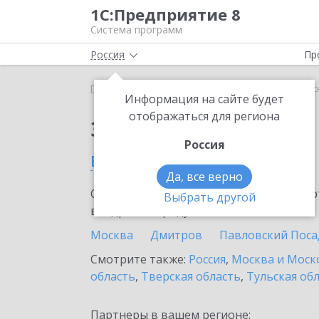
1С:Предприятие 8
Система программ
Россия
Пр
Главная
Сервисы ИТС
Bidzaar
Bidzaar в Кра
Информация на сайте будет
отображаться для региона
Заказать Bidzaar
Россия
в Красногорске
Да, все верно
Ознакомьтесь с информационными карт
Выбрать другой
внедрение продукта.
Москва
Дмитров
Павловский Поса
Смотрите также:
Россия
,
Москва и Моск
область
,
Тверская область
,
Тульская об
Партнеры в вашем регионе: