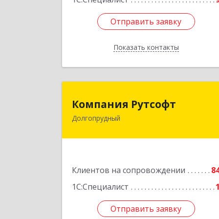
Отправить заявку
Отправить заявку
Показать контакты
Назад
Компания Рутсоф
Компания Рутсофт
Долгопрудный
141700, Московская обл
Долгопрудный г, Новый Бульвар ул
дом № 22, пом.1
Подробне
Клиентов на сопровождении
8
1С:Специалист
Отправить заявку
Отправить заявку